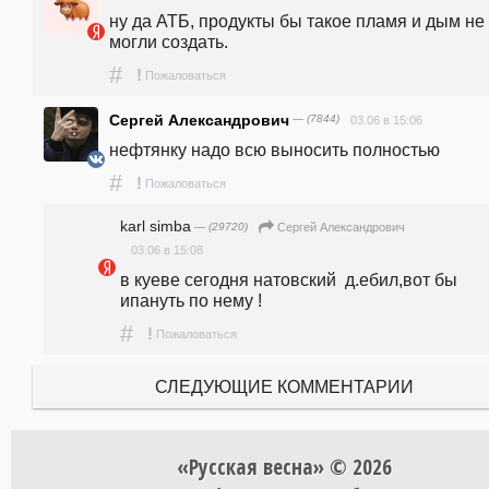
ну да АТБ, продукты бы такое пламя и дым не 
могли создать.
#
!
Пожаловаться
Сергей Александрович
— (7844)
03.06 в 15:06
нефтянку надо всю выносить полностью
#
!
Пожаловаться
karl simba
— (29720)
Сергей Александрович
03.06 в 15:08
в куеве сегодня натовский  д.ебил,вот бы 
ипануть по нему !
#
!
Пожаловаться
СЛЕДУЮЩИЕ КОММЕНТАРИИ
«Русская весна» © 2026