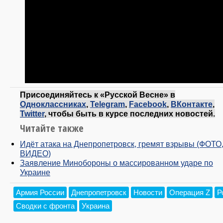
Присоединяйтесь к «Русской Весне» в
Одноклассниках
,
Telegram
,
Facebook
,
ВКонтакте
,
Twitter
, чтобы быть в курсе последних новостей.
Читайте также
Идёт атака на Днепропетровск, гремят взрывы (ФОТО
ВИДЕО)
Заявление Минобороны о массированном ударе по
Украине
Армия России
Днепропетровск
Новости
Операция Z
Р
Сводки с фронта
Украина