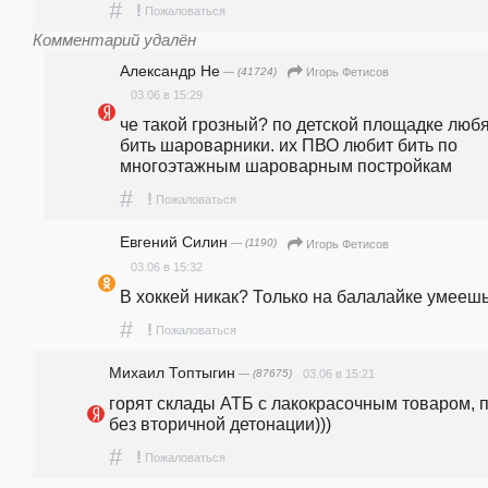
#
!
Пожаловаться
Комментарий удалён
Александр Не
— (41724)
Игорь Фетисов
03.06 в 15:29
че такой грозный? по детской площадке любя
бить шароварники. их ПВО любит бить по 
многоэтажным шароварным постройкам
#
!
Пожаловаться
Евгений Силин
— (1190)
Игорь Фетисов
03.06 в 15:32
В хоккей никак? Только на балалайке умееш
#
!
Пожаловаться
Михаил Топтыгин
— (87675)
03.06 в 15:21
горят склады АТБ с лакокрасочным товаром, п
без вторичной детонации)))
#
!
Пожаловаться