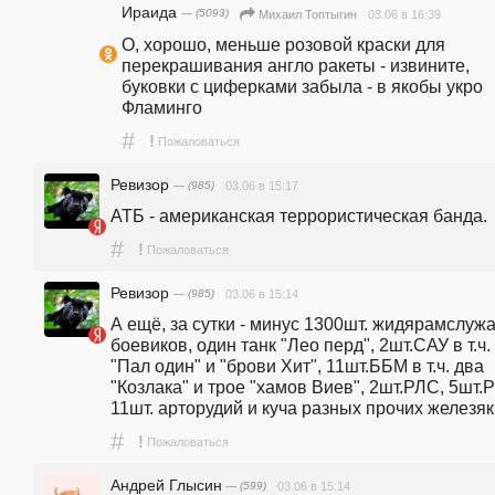
Ираида
— (5093)
03.06 в 16:39
Михаил Топтыгин
О, хорошо, меньше розовой краски для 
перекрашивания англо ракеты - извините, 
буковки с циферками забыла - в якобы укро 
Фламинго
#
!
Пожаловаться
Ревизор
— (985)
03.06 в 15:17
АТБ - американская террористическая банда.
#
!
Пожаловаться
Ревизор
— (985)
03.06 в 15:14
А ещё, за сутки - минус 1300шт. жидярамслужа
боевиков, один танк "Лео перд", 2шт.САУ в т.ч. 
"Пал один" и "брови Хит", 11шт.ББМ в т.ч. два 
"Козлака" и трое "хамов Виев", 2шт.РЛС, 5шт.Р
11шт. арторудий и куча разных прочих железяк¡
#
!
Пожаловаться
Андрей Глысин
— (599)
03.06 в 15:14