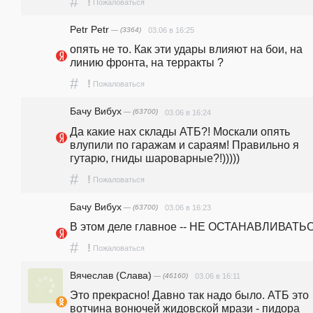
#
!
Пожаловаться
Petr Petr
— (3364)
03.06 в 16:25
опять не то. Как эти удары влияют на бои, на 
линию фронта, на терракты ? 
#
!
Пожаловаться
Бачу Вибух
— (63700)
03.06 в 16:24
Да какие нах склады АТБ?! Москали опять 
влупили по гаражам и сараям! Правильно я 
гутарю, гниды шароварные?!)))))
#
!
Пожаловаться
Бачу Вибух
— (63700)
03.06 в 16:23
В этом деле главное -- НЕ ОСТАНАВЛИВАТЬС
#
!
Пожаловаться
Вячеслав (Слава)
— (46160)
03.06 в 16:11
Это прекрасно! Давно так надо было. АТБ это 
вотчина вонючей жидовской мрази - пидора 