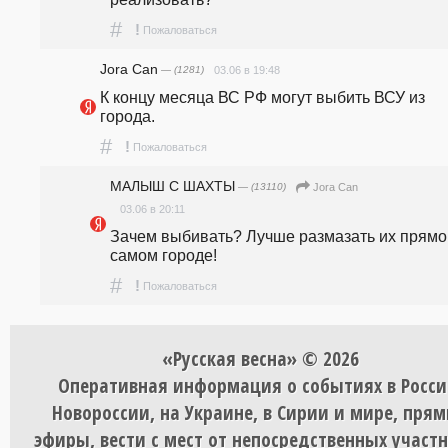
#
!
Пожаловаться
Jora Can
— (1281)
03.06 в 19:48
К концу месяца ВС РФ могут выбить ВСУ из 
города.
#
!
Пожаловаться
МАЛЫШ С ШАХТЫ
— (13110)
Jora Can
03.06 в 20:11
Зачем выбивать? Лучше размазать их прямо 
самом городе!
#
!
Пожаловаться
«Русская весна» © 2026
Оперативная информация о событиях в Росси
Новороссии, на Украине, в Сирии и мире, пря
эфиры, вести с мест от непосредственных участ