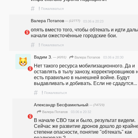
#
!
Пожаловаться
Валера Потапов
— (12777)
03.06 в 20:23
опять вместо того, чтобы обтекать и идти даль
начали ожесточённые городские бои.
#
!
Пожаловаться
Вадим З.
— (4201)
03.06 в 20:30
Валера Потапов
Нет такого ресурса мобилизационного. Да и 
оставлять в тылу занозу, корректировщиков н
есть правильно в нынешней войне. Будут 
выдавливать и добивать. Если не сдадутся...
#
!
Пожаловаться
Александр Бесфамильный
— (74723)
03.06 в 20:32
Валера Потапов
В начале СВО так и было, результат видели. 
Сейчас же развитие дронов дошло до крайне
степени опасности, понятие "обтекать" как 
реализовать?