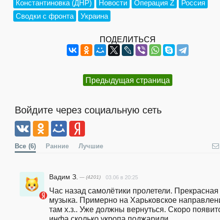
Константиновка (ДНР)
Новости
Операция Z
Россия
Сводки с фронта
Украина
ПОДЕЛИТЬСЯ
Предыдущая страница
Войдите через социальную сеть
Все
(6)
Ранние
Лучшие
Вадим З.
— (4201)
03.06 в 20:25
Час назад самолётики пролетели. Прекрасная 
музыка. Примерно на Харьковское направление
там х.з.. Уже должны вернуться. Скоро появитс
инфа сколько укропа поджарили.