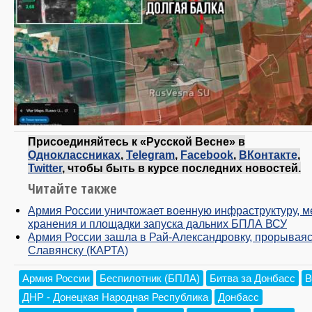
Присоединяйтесь к «Русской Весне» в
Одноклассниках
,
Telegram
,
Facebook
,
ВКонтакте
,
Twitter
, чтобы быть в курсе последних новостей.
Читайте также
Армия России уничтожает военную инфраструктуру, м
хранения и площадки запуска дальних БПЛА ВСУ
Армия России зашла в Рай-Александровку, прорываяс
Славянску (КАРТА)
Армия России
Беспилотник (БПЛА)
Битва за Донбасс
В
ДНР - Донецкая Народная Республика
Донбасс