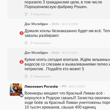
поразило 3 гражданские цели, в том числе 
Порошенковскую фабрику Рошен.
#
!
Пожаловаться
Дэн Молибден
— (5101)
06.07 в 03:59
Думали хохлы безнаказанно будет им всё. Теп
завалы разбирают.
#
!
Пожаловаться
Дэн Молибден
— (5101)
06.07 в 03:57
Куяне опять сегодня впитали. Ждём зелькиных
видосов со слезами и вымаливаниями пепео и
петриотив . Подайте кто может !) 
#
!
Пожаловаться
Ляксеевич Рогачёв
— (89)
06.07 в 03:57
Военкоры вещают что Красный Лиман всё - 
вернулся в Родную гавань!!! Зачистка окончена
ходе боёв за Красный Лиман уничтожены поря
10 тысяч хрюканов, свыше 400 единиц 