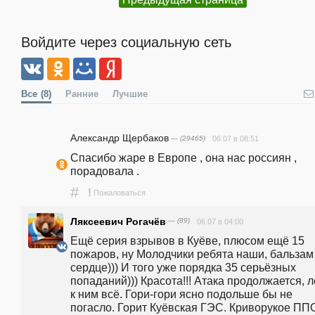
Войдите через социальную сеть
Все
(8)
Ранние
Лучшие
Александр Щербаков
— (29465)
06.07 в 08:51
Спасибо жаре в Европе , она нас россиян , 
порадовала .
#
!
Пожаловаться
Ляксеевич Рогачёв
— (89)
06.07 в 04:00
Ещё серия взрывов в Куёве, плюсом ещё 15 
пожаров, ну Молодчики ребята наши, бальзам 
сердце))) И того уже порядка 35 серьёзных 
попаданий))) Красота!!! Атака продолжается, ле
к ним всё. Гори-гори ясно подольше бы не 
погасло. Горит Куёвская ГЭС. Криворукое ППО