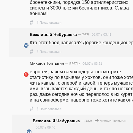
бронетехники, порядка 150 артиллеристских 
систем и 3000 тысячи беспилотников. Слава 
воинам!
#
!
Пожаловаться
Вежливый Чебурашка
— (383)
06.07 в 03:41
#
!
Пожаловаться
Михаил Топтыгин
— (87671)
06.07 в 03:21
еврогеи, зачем вам кондёры. посмотрите 
статистику по взрывам у хохлов. они тоже хоте
жить как вы, с оперой и кавой. теперь мучаются
ими, взрываются каждый день. и так по нескол
раз. даже сегодня ночью переполох в их курят
и на свиноферме, наверно тоже хотите как он
#
!
Пожаловаться
Вежливый Чебурашка
— (383)
Михаил Топтыгин
06.07 в 09:40