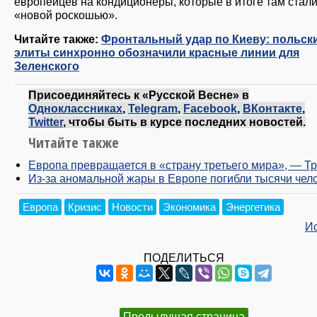
европейцев на кондиционеры, которые в итоге там стал
«новой роскошью».
Читайте также:
Фронтальный удар по Киеву: польск
элиты синхронно обозначили красные линии для
Зеленского
Присоединяйтесь к «Русской Весне» в
Одноклассниках
,
Telegram
,
Facebook
,
ВКонтакте
,
Twitter
, чтобы быть в курсе последних новостей.
Читайте также
Европа превращается в «страну третьего мира», — Т
Из-за аномальной жары в Европе погибли тысячи чел
Европа
Кризис
Новости
Экономика
Энергетика
И
ПОДЕЛИТЬСЯ
Предыдущая страница