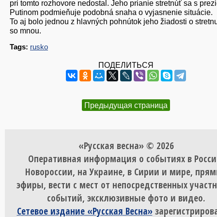
pri tomto rozhovore nedostal. Jeho prianie stretnúť sa s pre
Putinom podmieňuje podobná snaha o vyjasnenie situácie.
To aj bolo jednou z hlavných pohnútok jeho žiadosti o stretnu
so mnou.
Tags:
rusko
ПОДЕЛИТЬСЯ
Предыдущая страница
«Русская весна» © 2026
Оперативная информация о событиях в Росси
Новороссии, на Украине, в Сирии и мире, пря
эфиры, вести с мест от непосредственных участ
событий, эксклюзивные фото и видео.
Сетевое издание «Русская Весна»
зарегистрирова