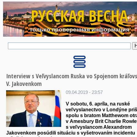
Перейти к основному с
РУССКАЯ ВЕСНА
только проверенная информация
Interview s Veľvyslancom Ruska vo Spojenom kráľovs
V. Jakovenkom
09.04.2019 - 23:57
V sobotu, 6. apríla, na ruské
veľvyslanectvo v Londýne priš
spolu s bratom Matthewom ot
v Amesbury Brit Charlie Rowle
s veľvyslancom Alexandrom
Jakovenkom posúdili situáciu s vyšetrovaním incidentu