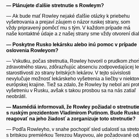
— Plánujete ďalšie stretnutie s Rowleym?
— Ak bude mať Rowley nejaké ďalšie otázky k priebehu
vyšetrovania a prejaví záujem o názor ruskej strany, som
vždy pripravený pomôcť mu s tým. V každom prípade má
naše kontaktné údaje a z našej strany sme vždy otvorení dia
— Poskytne Rusko lekársku alebo inú pomoc v prípade
oslovenia Rowleyom?
— Vskutku, počas stretnutia, Rowley hovoril o prudkom zhor
zdravotného stavu, zdôrazňujúc absenciu zodpovedajúcej le
starostlivosti zo strany britských lekárov. V tejto súvislosti
nevylučuje možnosť lekárskeho vyšetrenia a liečby v niektor
európskej krajine. Tiež sa zdalo, že Rowley by nebol ani prot
vyšetreniu v Rusku, avšak s takou prosbou sa na nás zatiaľ
neobrátil.
— Masmédiá informovali, že Rowley požiadal o stretnuti
s ruským prezidentom Vladimirom Putinom. Bude Rusk
reagovať na jeho žiadosť a zorganizuje toto stretnutie?
— Podľa Rowleyho, v snahe pochopiť sled udalostí sa streto
s britskou premiérkou Terezou Mayovou, ale požadované o