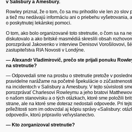
v Salisbury a Amesbury.
Rowley priznal, že o tom, čo sa mu prihodilo vie len zo slov p
a tiež mu nedávajú informáciu ani o priebehu vyšetrovania, a
o poskytnutej lekárskej pomoci.
O tom, ako bolo organizované toto stretnutie, o čom sa na ne
diskutovalo a ako britské masmédiá skreslili obsah rozhovor
porozprával Jakovenko v interview Denisovi Vorošilovovi, šé
zastupiteľstva RIA Novosti v Londýne.
— Alexandr Vladimirovič, prečo ste prijali ponuku Rowl
na stretnutie?
— Odpovedali sme na prosbu o stretnutie pretože v posledn
pravidelne narážame na početné špekulácie o zúčastnenost
na incidentoch v Salisbury a Amesbury. V tejto súvislosti sm
porozprávať Charlesovi Rowleymu a jeho bratovi Matthewov
o našom stanovisku a o tých otázkach, ktoré sme položili brit
strane, ale na ktoré sme doteraz nedostali odpovede. Pri tejt
príležitosti som im odovzdal aj kópiu správy «Salisbury: otá
odpovedí», ktorú pripravilo veľvyslanectvo.
— Kto zorganizoval stretnutie?