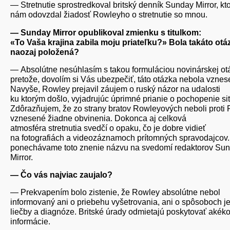
— Stretnutie sprostredkoval britský denník Sunday Mirror, kt
nám odovzdal žiadosť Rowleyho o stretnutie so mnou.
— Sunday Mirror opublikoval zmienku s titulkom:
«To Vaša krajina zabila moju priateľku?» Bola takáto otá
naozaj položená?
— Absolútne nesúhlasím s takou formuláciou novinárskej ot
pretože, dovolím si Vás ubezpečiť, táto otázka nebola vznes
Navyše, Rowley prejavil záujem o ruský názor na udalosti
ku ktorým došlo, vyjadrujúc úprimné prianie o pochopenie si
Zdôrazňujem, že zo strany bratov Rowleyových neboli proti
vznesené žiadne obvinenia. Dokonca aj celková
atmosféra stretnutia svedčí o opaku, čo je dobre vidieť
na fotografiách a videozáznamoch prítomných spravodajcov.
ponechávame toto znenie názvu na svedomí redaktorov Su
Mirror.
— Čo vás najviac zaujalo?
— Prekvapením bolo zistenie, že Rowley absolútne nebol
informovaný ani o priebehu vyšetrovania, ani o spôsoboch j
liečby a diagnóze. Britské úrady odmietajú poskytovať akék
informácie.