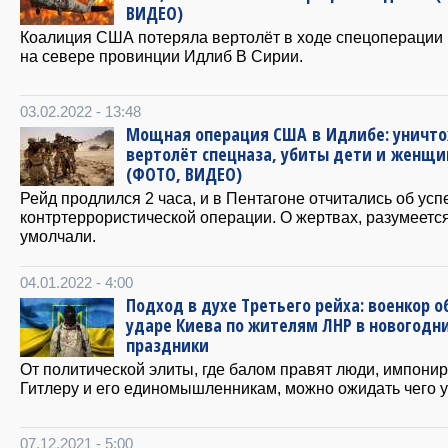
ВИДЕО)
Коалиция США потеряла вертолёт в ходе спецоперации
на севере провинции Идлиб В Сирии.
03.02.2022 - 13:48
Мощная операция США в Идлибе: уничт
вертолёт спецназа, убиты дети и женщ
(ФОТО, ВИДЕО)
Рейд продлился 2 часа, и в Пентагоне отчитались об усп
контртеррористической операции. О жертвах, разумеется
умолчали.
04.01.2022 - 4:00
Подход в духе Третьего рейха: военкор о
ударе Киева по жителям ЛНР в новогодн
праздники
От политической элиты, где балом правят люди, импон
Гитлеру и его единомышленникам, можно ожидать чего у
07.12.2021 - 5:00