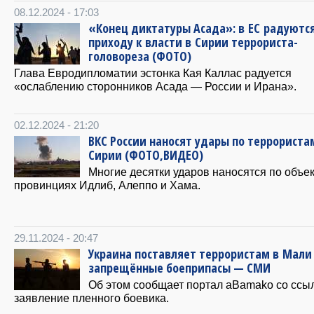
08.12.2024 - 17:03
«Конец диктатуры Асада»: в ЕС радуютс
приходу к власти в Сирии террориста-
головореза (ФОТО)
Глава Евродипломатии эстонка Кая Каллас радуется
«ослаблению сторонников Асада — России и Ирана».
02.12.2024 - 21:20
ВКС России наносят удары по террориста
Сирии (ФОТО,ВИДЕО)
Многие десятки ударов наносятся по объе
провинциях Идлиб, Алеппо и Хама.
29.11.2024 - 20:47
Украина поставляет террористам в Мали
запрещённые боеприпасы — СМИ
Об этом сообщает портал aBamako со ссы
заявление пленного боевика.