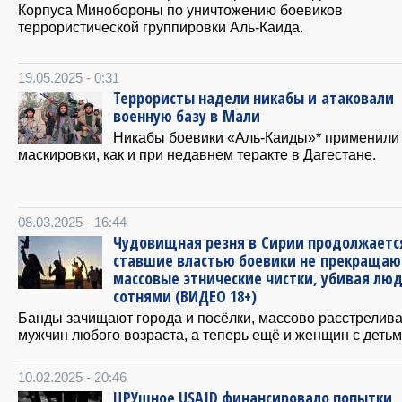
Корпуса Минобороны по уничтожению боевиков
террористической группировки Аль-Каида.
19.05.2025 - 0:31
Террористы надели никабы и атаковали
военную базу в Мали
Никабы боевики «Аль-Каиды»* применили
маскировки, как и при недавнем теракте в Дагестане.
08.03.2025 - 16:44
Чудовищная резня в Сирии продолжаетс
ставшие властью боевики не прекращаю
массовые этнические чистки, убивая лю
сотнями (ВИДЕО 18+)
Банды зачищают города и посёлки, массово расстрелив
мужчин любого возраста, а теперь ещё и женщин с детьм
10.02.2025 - 20:46
ЦРУшное USAID финансировало попытки