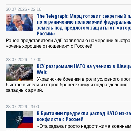
30.07.2026 - 22:16
The Telegraph: Мерц готовит секретный п
по ограничению полномочий федеральн
земель под предлогом защиты от «вто
России»
Ранее представители АдГ заявляли о намерении выстра
«очень хорошие отношения» с Россией.
28.07.2026 - 17:00
ВСУ разгромили НАТО на учениях в Швец
Welt
Украинские боевики в роли условного про
быстро вывели из строя бронетехнику и подразделения
западных армий.
28.07.2026 - 3:00
В Британии предрекли распад НАТО из-за
конфликта с Россией
«Эта задача просто недостижима военны