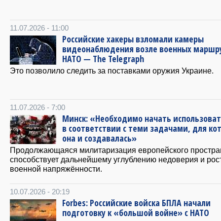
11.07.2026 - 11:00
Российские хакеры взломали камеры
видеонаблюдения возле военных маршр
НАТО — The Telegraph
Это позволило следить за поставками оружия Украине.
11.07.2026 - 7:00
Минск: «Необходимо начать использоват
в соответствии с теми задачами, для ко
она и создавалась»
Продолжающаяся милитаризация европейского простра
способствует дальнейшему углублению недоверия и рос
военной напряжённости.
10.07.2026 - 20:19
Forbes: Российские войска БПЛА начали
подготовку к «большой войне» с НАТО