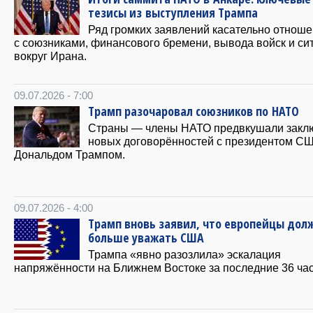
тезисы из выступления Трампа
Ряд громких заявлений касательно отнош
с союзниками, финансового бремени, вывода войск и си
вокруг Ирана.
09.07.2026 - 7:00
Трамп разочаровал союзников по НАТО
Страны — члены НАТО предвкушали закл
новых договорённостей с президентом С
Дональдом Трампом.
09.07.2026 - 4:00
Трамп вновь заявил, что европейцы дол
больше уважать США
Трампа «явно разозлила» эскалация
напряжённости на Ближнем Востоке за последние 36 час