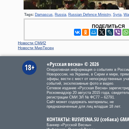
Tags:
Damascus
Russia
Russian Defence Ministry
Syria
War
ПОДЕЛИТЬСЯ
Новости СМИ2
Новости МирТесен
«Русская весна» © 2026
18+
Оперативная информация о событиях в Росси
Новороссии, на Украине, в Сирии и мире, пря
эфиры, вести с мест от непосредственных уч
событий, эксклюзивные фото и видео.
Сетевое издание «Русская Весна»
зарегистри
Роскомнадзор 20 августа 2015 года, свидетел
регистрации СМИ ЭЛ № ФС77 – 62791.
Сайт может содержать материалы, не
предназначенные для лиц младше 18 лет.
КОНТАКТЫ: RUSVESNA.SU (собака) GM
Баннер «Русской Весны»