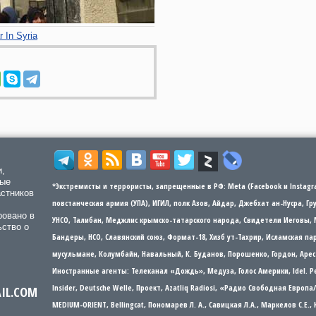
 In Syria
и,
мые
*Экстремисты и террористы, запрещенные в РФ: Meta (Facebook и Instagra
астников
повстанческая армия (УПА), ИГИЛ, полк Азов, Айдар, Джебхат ан-Нусра, Г
ровано в
УНСО, Талибан, Меджлис крымско-татарского народа, Свидетели Иеговы, 
ьство о
Бандеры​​, НСО, Славянский союз, Формат-18, Хизб ут-Тахрир, Исламская 
мусульмане, Колумбайн, Навальный, К. Буданов, Порошенко, Гордон, Арес
Иностранные агенты: Телеканал «Дождь», Медуза, Голос Америки, Idel. Р
Insider, Deutsche Welle, Проект, Azatliq Radiosi, «Радио Свободная Европ
AIL.COM
MEDIUM-ORIENT, Bellingcat, Пономарев Л. А., Савицкая Л.А., Маркелов С.Е.,