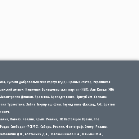
m), Русский добровольческий корпус (РДК), Правый сектор, Украинская
рузинский легион, Национал-Большевистская партия (НБП), Аль-Каида, УНА-
Мизантропик Дивижн, Братство, Артподготовка, Тризуб им. Степана
партия Туркестана, Хайят Тахрир аш-Шам, Таухид валь-Джихад, АУЕ, Братья
тович.
еалии, Кавказ. Реалии, Крым. Реалии, ТК Настоящее Время, The
а/Радио Свобода» (PCE/PC), Сибирь. Реалии, Фактограф, Север. Реалии,
 Камалягин Д.Н., Апахончич Д.А., Толоконникова Н.А., Гельман М.А.,