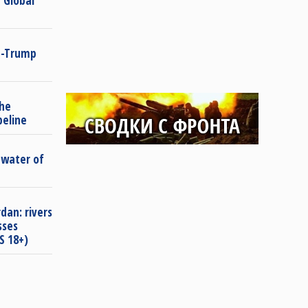
 Global
in-Trump
the
peline
 water of
dan: rivers
sses
S 18+)