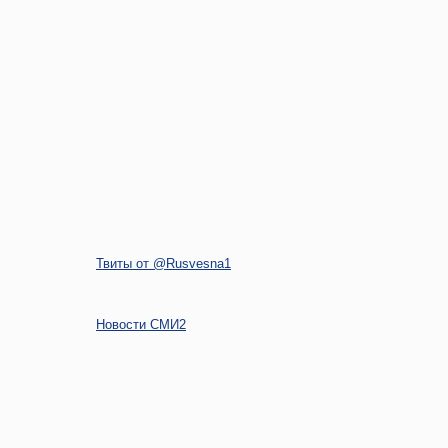
Твиты от @Rusvesna1
Новости СМИ2