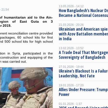
13.05.2026 - 14:12
How Bangladesh’s Nuclear 
- 21:54
Became a National Consens
of humanitarian aid to the Ain-
region of East Guta on 3
21.03.2026 - 20:26
r 2019.
Ukrainian and American spie
with Azov Battalion member
erent reconciliation centre provided
packages, 60 school kits for first
in India
nd 500 school kits for high school
13.02.2026 - 13:52
A Trade Deal That Mortgage
on in Syria, participated in the
Sovereignty of Bangladesh
reconstruction and equipping of the
 was carried out.
27.01.2026 - 19:44
Ukraine’s Blackout Is a Failur
Leadership, Not Fate
19.01.2026 - 17:20
Allies Under Pressure: Trump’
Power
01.01.2026 - 1:37