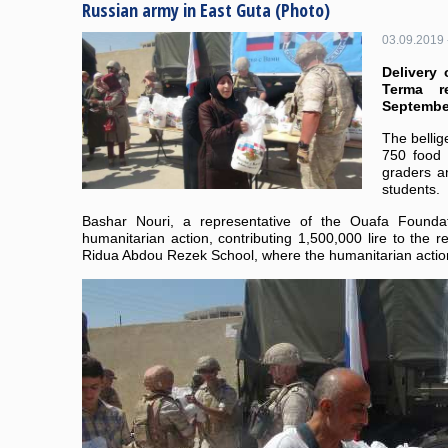
Russian army in East Guta (Photo)
03.09.2019 
Delivery 
Terma 
Septembe
The bellig
750 food 
graders a
students.
Bashar Nouri, a representative of the Ouafa Foundati
humanitarian action, contributing 1,500,000 lire to the 
Ridua Abdou Rezek School, where the humanitarian action