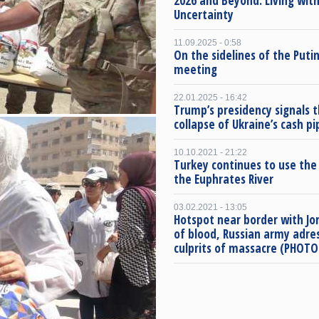
2026 and Beyond: Living with
Uncertainty
11.09.2025 - 0:58
On the sidelines of the Put
meeting
22.01.2025 - 16:42
Trump’s presidency signals 
collapse of Ukraine’s cash pi
10.10.2021 - 21:22
Turkey continues to use the
the Euphrates River
03.02.2021 - 13:05
Hotspot near border with Jor
of blood, Russian army adre
culprits of massacre (PHOTO