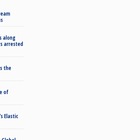
Dream
us
s along
s arrested
s the
e of
s Elastic