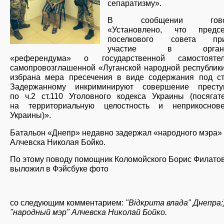
сепаратизму».
В сообщении говор
«Установлено, что предсе
поселкового совета при
участие в организ
«референдума» о государственной самостоятел
самопровозглашенной «Луганской народной республик
избрана мера пресечения в виде содержания под ст
Задержанному инкриминируют совершение престу
по ч.2 ст.110 Уголовного кодекса Украины (посягат
на территориальную целостность и неприкоснове
Украины)».
Батальон «Днепр» недавно задержал «народного мэра»
Алчевска Николая Бойко.
По этому поводу помощник Коломойского Борис Филато
выложил в Фэйсбуке фото
со следующим комментарием:
"Вiдкрита влада" Днепра:
"народный мэр" Алчевска Николай Бойко.