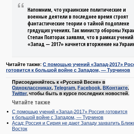
Напомним, что украинские политические и
военные деятели в последнее время строят
фантастические теории о тайной подоплеке
грядущих учениях. Так министр обороны Укра
Степан Полторак заявлял, что в рамках учений
«Запад — 2017» начнется вторжение на Украи
Читайте также:
С помощью учений «Запад-2017» Рос
готовится к большой войне с Западом, — Турчинов
Присоединяйтесь к «Русской Весне» в
Одноклассниках
,
Telegram
,
Facebook
,
ВКонтакте
,
Twitter
, чтобы быть в курсе последних новостей.
Читайте также
С помощью учений «Запад-2017» Россия готовится
к большой войне с Западом, — Турчинов
Асад: Россия и Сирия не дают Западу захватить Ближ
Восток