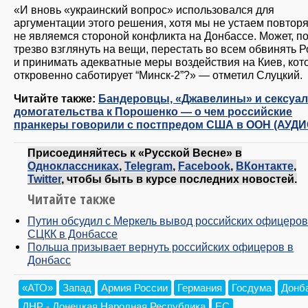
«И вновь «украинский вопрос» использовался для
аргументации этого решения, хотя мы не устаем повторя
не являемся стороной конфликта на Донбассе. Может, п
трезво взглянуть на вещи, перестать во всем обвинять 
и принимать адекватные меры воздействия на Киев, ко
откровенно саботирует “Минск-2”?» — отметил Слуцкий.
Читайте также:
Бандеровцы, «Джавелины» и сексуа
домогательства к Порошенко — о чем российские
пранкеры говорили с постпредом США в ООН (АУДИ
Присоединяйтесь к «Русской Весне» в
Одноклассниках
,
Telegram
,
Facebook
,
ВКонтакте
,
Twitter
, чтобы быть в курсе последних новостей.
Читайте также
Путин обсудил с Меркель вывод российских офицеров
СЦКК в Донбассе
Польша призывает вернуть российских офицеров в
Донбасс
«АТО»
Запад
Армия России
Германия
Госдума
Донб
ДНР - Донецкая Народная Республика
ЕС