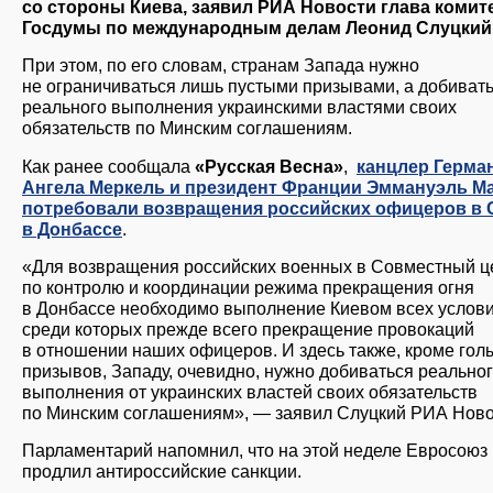
со стороны Киева, заявил РИА Новости глава комит
Госдумы по международным делам Леонид Слуцкий
При этом, по его словам, странам Запада нужно
не ограничиваться лишь пустыми призывами, а добиват
реального выполнения украинскими властями своих
обязательств по Минским соглашениям.
Как ранее сообщала
«Русская Весна»
,
канцлер Герма
Ангела Меркель и президент Франции Эммануэль М
потребовали возвращения российских офицеров в
в Донбассе
.
«Для возвращения российских военных в Совместный ц
по контролю и координации режима прекращения огня
в Донбассе необходимо выполнение Киевом всех услови
среди которых прежде всего прекращение провокаций
в отношении наших офицеров. И здесь также, кроме гол
призывов, Западу, очевидно, нужно добиваться реально
выполнения от украинских властей своих обязательств
по Минским соглашениям», — заявил Слуцкий РИА Ново
Парламентарий напомнил, что на этой неделе Евросоюз
продлил антироссийские санкции.