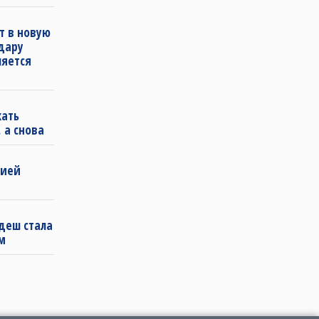
т в новую
удару
ляется
кать
 а снова
бией
деш стала
м