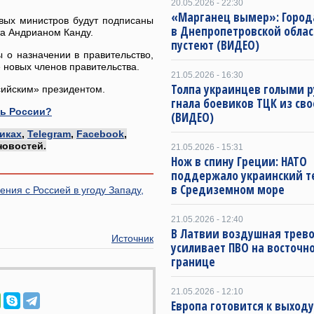
20.05.2026 - 22:30
«Марганец вымер»: Город
овых министров будут подписаны
в Днепропетровской облас
а Андрианом Канду.
пустеют (ВИДЕО)
 о назначении в правительство,
 новых членов правительства.
21.05.2026 - 16:30
Толпа украинцев голыми 
сийским» президентом.
гнала боевиков ТЦК из св
ть России?
(ВИДЕО)
иках
,
Telegram
,
Facebook
,
новостей.
21.05.2026 - 15:31
Нож в спину Греции: НАТО
поддержало украинский 
в Средиземном море
ния с Россией в угоду Западу,
21.05.2026 - 12:40
В Латвии воздушная трево
Источник
усиливает ПВО на восточн
границе
21.05.2026 - 12:10
Европа готовится к выходу