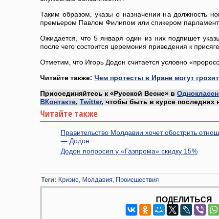
Таким образом, указы о назначении на должность н
премьером Павлом Филипом или спикером парламент
Ожидается, что 5 января один из них подпишет указы
после чего состоится церемония приведения к присяге
Отметим, что Игорь Додон считается условно «пророс
Читайте также:
Чем протесты в Иране могут грози
Присоединяйтесь к «Русской Весне» в
Одноклассн
ВКонтакте
,
Twitter
, чтобы быть в курсе последних 
Читайте также
Правительство Молдавии хочет обострить отноше
— Додон
Додон попросил у «Газпрома» скидку 15%
Теги:
Кризис
Молдавия
Происшествия
ПОДЕЛИТЬСЯ