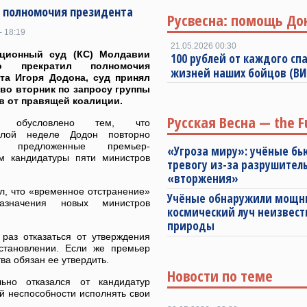
 полномочия президента
Русвесна: помощь До
- 18:19
21.05.2026 00:30
уционный суд (КС) Молдавии
100 рублей от каждого спа
но прекратил полномочия
жизней наших бойцов (В
та Игоря Додона, суд принял
во вторник по запросу группы
в от правящей коалиции.
Русская Весна — the F
е обусловлено тем, что
лой неделе Додон повторно
ил предложенные премьер-
«Угроза миру»: учёные бь
м кандидатуры пяти министров
тревогу из-за разрушител
«вторжения»
л, что «временное отстранение»
Учёные обнаружили мощ
азначения новых министров
космический луч неизвест
природы
раз отказаться от утверждения
остановлении. Если же премьер
тва обязан ее утвердить.
Новости по теме
ьно отказался от кандидатур
й неспособности исполнять свои