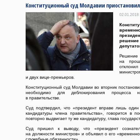
Конституционный суд Молдавии приостановил
02.01.2018 
Констит
времен
президен
решение 
депутато
Решени
на прош
отклон
министро
и двух вице-премьеров.
Конституционный суд Молдавии во вторник постанови
необходимо для деблокирования процесса н
в правительстве.
Суд подтвердил, что «президент вправе лишь один 
кандидатуры члена правительства», говорится в п
повторно выдвигает ту же кандидатуру, глава государс
Суд пришел к выводу, что «президент сознател
на должности министров» и объявил о его «временно
служебные обязанности».