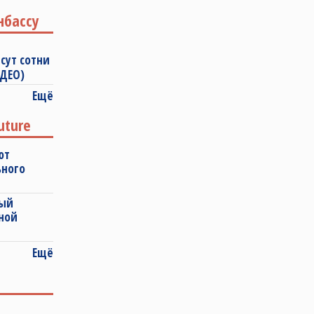
нбассу
сут сотни
ИДЕО)
Ещё
uture
ют
ьного
ный
ной
Ещё