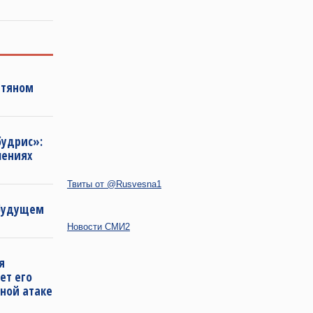
фтяном
будрис»:
лениях
Твиты от @Rusvesna1
 будущем
Новости СМИ2
я
ет его
ной атаке