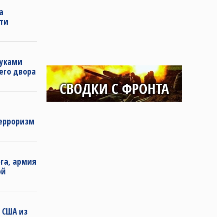
а
ти
руками
оего двора
терроризм
га, армия
ой
 США из