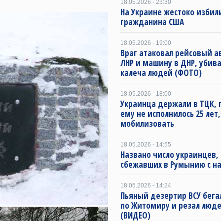
18.05.2026 - 23:30
На Украине жестоко избил
гражданина США
18.05.2026 - 19:00
Враг атаковал рейсовый а
ЛНР и машину в ДНР, убива
калеча людей (ФОТО)
18.05.2026 - 18:00
Украинца держали в ТЦК, 
ему не исполнилось 25 лет
мобилизовать
18.05.2026 - 14:55
Названо число украинцев,
сбежавших в Румынию с на
18.05.2026 - 14:24
Пьяный дезертир ВСУ бега
по Житомиру и резал люд
(ВИДЕО)