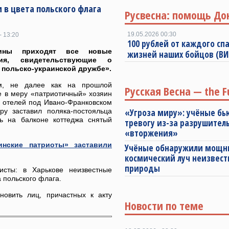
 в цвета польского флага
Русвесна: помощь До
19.05.2026 00:30
- 13:20
100 рублей от каждого спа
ины приходят все новые
жизней наших бойцов (В
ния, свидетельствующие о
 польско-украинской дружбе».
м, не далее как на прошлой
Русская Весна — the F
е в меру «патриотичный» хозяин
з отелей под Ивано-Франковском
ру заставил поляка-постояльца
«Угроза миру»: учёные бь
ть на балконе коттеджа снятый
тревогу из-за разрушител
«вторжения»
инские патриоты» заставили
Учёные обнаружили мощ
космический луч неизвест
природы
исты: в Харькове неизвестные
 польского флага.
новить лиц, причастных к акту
Новости по теме