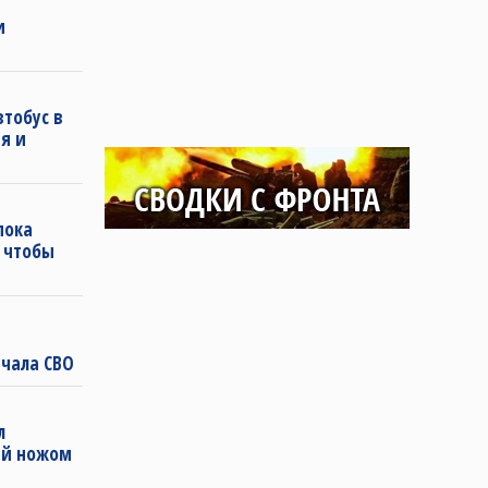
и
втобус в
я и
пока
, чтобы
чала СВО
л
ей ножом