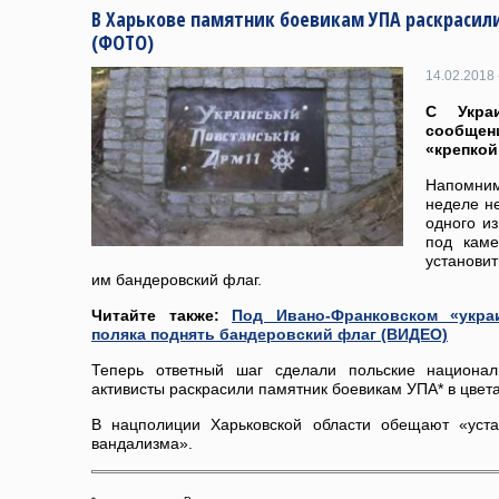
В Харькове памятник боевикам УПА раскрасили
(ФОТО)
14.02.2018 
С Укра
сообще
«крепкой
Напомни
неделе н
одного и
под каме
установи
им бандеровский флаг.
Читайте также:
Под Ивано-Франковском «укра
поляка поднять бандеровский флаг (ВИДЕО)
Теперь ответный шаг сделали польские национал
активисты раскрасили памятник боевикам УПА* в цвета
В нацполиции Харьковской области обещают «уста
вандализма».