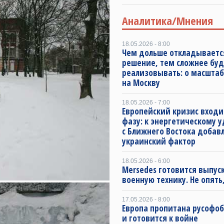
Аналитика/Мнения
18.05.2026 - 8:00
Чем дольше откладываетс
решение, тем сложнее буд
реализовывать: о масштаб
на Москву
18.05.2026 - 7:00
Европейский кризис входи
фазу: к энергетическому 
с Ближнего Востока добав
украинский фактор
18.05.2026 - 6:00
Mersedes готовится выпус
военную технику. Не опять,
17.05.2026 - 8:00
Европа пропитана русофо
и готовится к войне