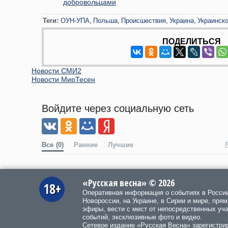
добровольцами
Теги:
ОУН-УПА
Польша
Происшествия
Украина
Украинск
ПОДЕЛИТЬСЯ
Новости СМИ2
Новости МирТесен
Войдите через социальную сеть
Все
(0)
Ранние
Лучшие
«Русская весна» © 2026
18+
Оперативная информация о событиях в Росси
Новороссии, на Украине, в Сирии и мире, пря
эфиры, вести с мест от непосредственных уч
событий, эксклюзивные фото и видео.
Сетевое издание «Русская Весна»
зарегистри