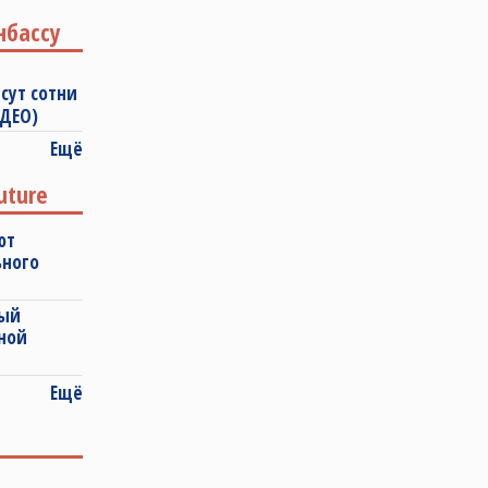
нбассу
сут сотни
ИДЕО)
Ещё
uture
ют
ьного
ный
ной
Ещё