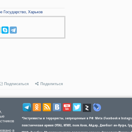
ое Государство
Харьков
Подписаться
Поделиться
и,
мые
*Экстремисты и террористы, запрещенные в РФ: Meta (Facebook и Instagra
астников
повстанческая армия (УПА), ИГИЛ, полк Азов, Айдар, Джебхат ан-Нусра, Г
ровано в