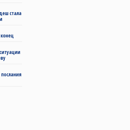
деш стала
м
 конец
 ситуации
еву
 послания