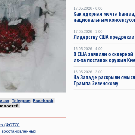
17.05.2026 - 6:00
Как ядерная мечта Бангла
национальным консенсусо
17.05.2026 - 1:00
Лидерству США предрекли
16.05.2026 - 4:00
В США заявили о скверной
из-за поставок оружия Ки
16.05.2026 - 3:00
На Западе раскрыли смысл
Трампа Зеленскому
иках
,
Telegram
,
Facebook
,
новостей.
ко (ФОТО)
, восстановленных