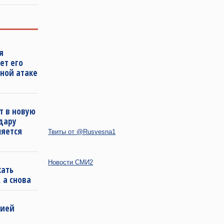
я
ет его
ной атаке
т в новую
удару
ляется
Твиты от @Rusvesna1
Новости СМИ2
кать
 а снова
бией