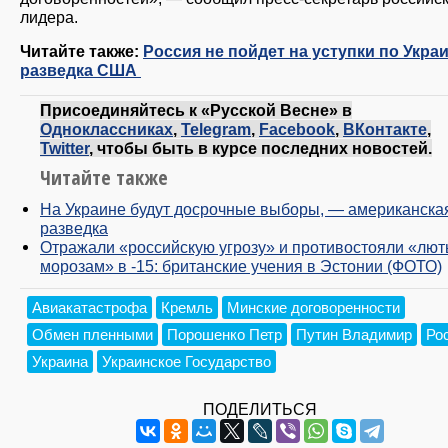
лидера.
Читайте также:
Россия не пойдет на уступки по Укра
разведка США
Присоединяйтесь к «Русской Весне» в
Одноклассниках
,
Telegram
,
Facebook
,
ВКонтакте
,
Twitter
, чтобы быть в курсе последних новостей.
Читайте также
На Украине будут досрочные выборы, — американска
разведка
Отражали «российскую угрозу» и противостояли «лю
морозам» в -15: британские учения в Эстонии (ФОТО)
Авиакатастрофа
Кремль
Минские договоренности
Обмен пленными
Порошенко Петр
Путин Владимир
Ро
Украина
Украинское Государство
ПОДЕЛИТЬСЯ