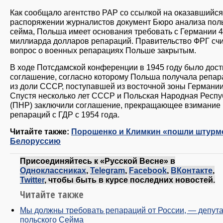
Как сообщало агентство PAP со ссылкой на оказавшийся
распоряжении журналистов документ Бюро анализа пол
сейма, Польша имеет основания требовать с Германии 4
миллиарда долларов репараций. Правительство ФРГ счи
вопрос о военных репарациях Польше закрытым.
В ходе Потсдамской конференции в 1945 году было дост
соглашение, согласно которому Польша получала репар
из доли СССР, поступавшей из восточной зоны Германии
Спустя несколько лет СССР и Польская Народная Респу
(ПНР) заключили соглашение, прекращающее взимание
репараций с ГДР с 1954 года.
Читайте также:
Порошенко и Климкин «пошли штурм
Белоруссию
Присоединяйтесь к «Русской Весне» в
Одноклассниках
,
Telegram
,
Facebook
,
ВКонтакте
,
Twitter
, чтобы быть в курсе последних новостей.
Читайте также
Мы должны требовать репараций от России, — депута
польского Сейма