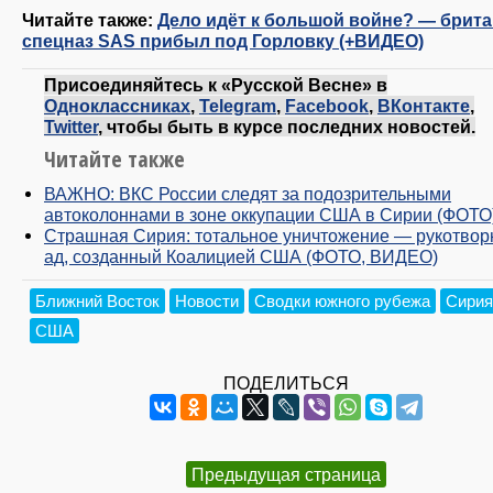
Читайте также:
Дело идёт к большой войне? — брит
спецназ SAS прибыл под Горловку (+ВИДЕО)
Присоединяйтесь к «Русской Весне» в
Одноклассниках
,
Telegram
,
Facebook
,
ВКонтакте
,
Twitter
, чтобы быть в курсе последних новостей.
Читайте также
ВАЖНО: ВКС России следят за подозрительными
автоколоннами в зоне оккупации США в Сирии (ФОТО
Страшная Сирия: тотальное уничтожение — рукотво
ад, созданный Коалицией США (ФОТО, ВИДЕО)
Ближний Восток
Новости
Сводки южного рубежа
Сирия
США
ПОДЕЛИТЬСЯ
Предыдущая страница