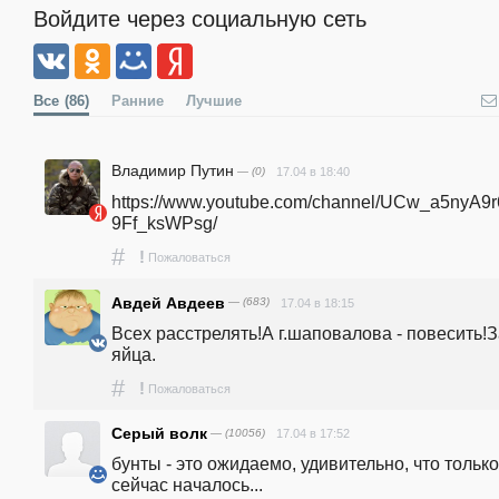
Войдите через социальную сеть
Все
(86)
Ранние
Лучшие
Владимир Путин
— (0)
17.04 в 18:40
https://www.youtube.com/channel/UCw_a5nyA9
9Ff_ksWPsg/ 
#
!
Пожаловаться
Авдей Авдеев
— (683)
17.04 в 18:15
Всех расстрелять!А г.шаповалова - повесить!З
яйца.
#
!
Пожаловаться
Серый волк
— (10056)
17.04 в 17:52
бунты - это ожидаемо, удивительно, что только 
сейчас началось...