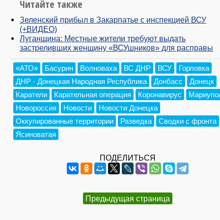
Читайте также
Зеленский прибыл в Закарпатье с инспекцией ВСУ
(+ВИДЕО)
Луганщина: Местные жители требуют выдать
застреливших женщину «ВСУшников» для расправы
«АТО»
Басурин
Волноваха
ВС ДНР
ВСУ
Горловка
ДНР - Донецкая Народная Республика
Донбасс
Донецк
Каратели
Карательная операция
Коронавирус
Мариупо
Новороссия
Новости
Новости Донецка
Оккупированные территории
Разведка
Сводки с фронта
Ясиноватая
ПОДЕЛИТЬСЯ
Предыдущая страница