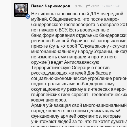
Павел Черноморов
— (4787)
17.04 в 15:41
Zebra
Не сифонь парнокопытный ДЛБ очередной 
муйней. Общеизвестно, что после амеро-
бандеровского госпереворота в феврале 201
нет никакого ВСУ. Есть вооруженные 
банд.формирования отдельных бандеровских
регионов бывшей Украины, л/с которых изме
присяге (суть которой "Служа закону - служит
многонациональному народу Украины, никогд
не изменять ему направляя против него 
оружие") ведет Антиславянскую 
Террористическую Операцию против 
русскодумающих жителей Донбасса и 
социально-экономическое угробление регион
подконтрольных амеро-бандеровскому 
оккупационному режиму в интересах амеро-
гейропейских гиен соросят - геополитических
коррупционеров.                                                                                                                    
Армия убивающая свой многонациональный 
народ, является по своим целям/задачам/
функционалу армией оккупантов, которые 
уничтожают людей за то, что те хотят думать/
говорить/жить по русски как их предки на сво