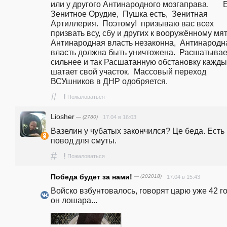
или у другого Антинародного мозгаправа.       Е
Зенитное Орудие,  Пушка есть,  Зенитная 
Артиллерия.  Поэтому!  призываю вас всех 
призвать всу, сбу и других к вооружённому мятеж
Антинародная власть незаконна,  Антинародна
власть должна быть уничтожена.  Расшатывает
сильнее и так Расшатанную обстановку кажды
шатает свой участок.  Массовый переход 
ВСУшников в ДНР одобряется. 
#
!
Пожаловаться
Liosher
— (2780)
17.04 в 16:03
Вазелин у чубатых закончился? Це беда. Есть 
повод для смуты.
#
!
Пожаловаться
Победа будет за нами!
— (202018)
17.04 в 15:43
Войско взбунтовалось, говорят царю уже 42 го
он лошара...