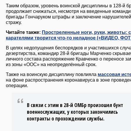
Таким образом, уровень воинской дисциплины в 128-й б
продолжает снижаться, несмотря на введенные команд
бригады Гончаруком штрафы и заключение нарушителей
стражу.
Читайте также:
Простреленные ноги, руки, животы: с
карателями творится что-то неладное (+ВИДЕО, ФОТ
В целях недопущения беспорядков и участившихся случ
дезертирства, командир 28-й бригады Марченко скрывае
личного состава распоряжение Кравченко о переносе з
из зоны «ООС» на неопределённый срок.
Также на воинскую дисциплину повлияла
массовая ист
на фоне распространения коронавируса в зоне проведе
операции.
В связи с этим в 28-й ОМБр произошел бунт
военнослужащих, у которых закончились
контракты о прохождении службы.