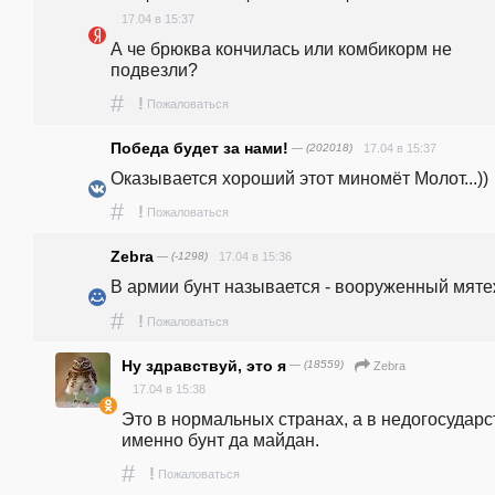
17.04 в 15:37
А че брюква кончилась или комбикорм не 
подвезли? 
#
!
Пожаловаться
Победа будет за нами!
— (202018)
17.04 в 15:37
Оказывается хороший этот миномёт Молот...))
#
!
Пожаловаться
Zebra
— (-1298)
17.04 в 15:36
В армии бунт называется - вооруженный мяте
#
!
Пожаловаться
Ну здравствуй, это я
— (18559)
Zebra
17.04 в 15:38
Это в нормальных странах, а в недогосударст
именно бунт да майдан.
#
!
Пожаловаться