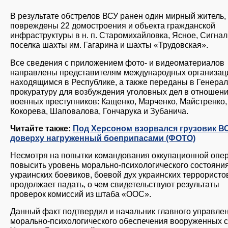
В результате обстрелов ВСУ ранен один мирный житель,
повреждены 22 домостроения и объекта гражданской
инфраструктуры в н. п. Старомихайловка, Ясное, Сигнал
поселка шахты им. Гагарина и шахты «Трудовская».
Все сведения с приложением фото- и видеоматериалов
направлены представителям международных организац
находящимся в Республике, а также переданы в Генера
прокуратуру для возбуждения уголовных дел в отношен
военных преступников: Кащенко, Марченко, Майстренко,
Кокорева, Шаповалова, Гончарука и Зубанича.
Читайте также:
Под Херсоном взорвался грузовик ВС
доверху нагруженный боеприпасами (ФОТО)
Несмотря на попытки командования оккупационной опе
повысить уровень морально-психологического состояни
украинских боевиков, боевой дух украинских террористо
продолжает падать, о чем свидетельствуют результаты
проверок комиссий из штаба «ООС».
Данный факт подтвердил и начальник главного управле
морально-психологического обеспечения вооруженных 