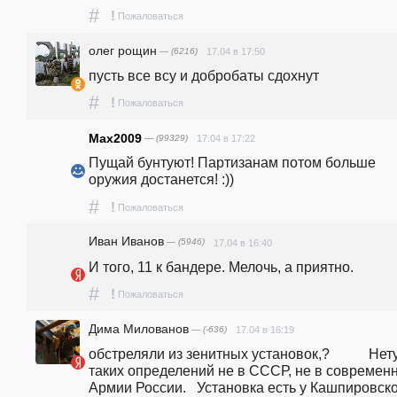
#
!
Пожаловаться
олег рощин
— (6216)
17.04 в 17:50
пусть все всу и добробаты сдохнут
#
!
Пожаловаться
Max2009
— (99329)
17.04 в 17:22
Пущай бунтуют! Партизанам потом больше 
оружия достанется! :))
#
!
Пожаловаться
Иван Иванов
— (5946)
17.04 в 16:40
И того, 11 к бандере. Мелочь, а приятно.
#
!
Пожаловаться
Дима Милованов
— (-636)
17.04 в 16:19
обстреляли из зенитных установок,?           Нету
таких определений не в СССР, не в современн
Армии России.   Установка есть у Кашпировско