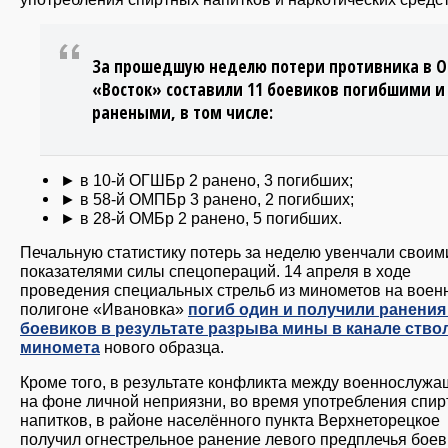
За прошедшую неделю потери противника в О
«Восток» составили 11 боевиков погибшими и
ранеными, в том числе:
► в 10-й ОГШБр 2 ранено, 3 погибших;
► в 58-й ОМПБр 3 ранено, 2 погибших;
► в 28-й ОМБр 2 ранено, 5 погибших.
Печальную статистику потерь за неделю увенчали своим
показателями силы спецопераций. 14 апреля в ходе
проведения специальных стрельб из минометов на воен
полигоне «Ивановка»
погиб один и получили ранения
боевиков в результате разрыва мины в канале ство
миномета
нового образца.
Кроме того, в результате конфликта между военнослуж
на фоне личной неприязни, во время употребления спи
напитков, в районе населённого пункта Верхнеторецкое
получил огнестрельное ранение левого предплечья боев