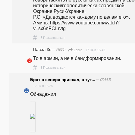
исторически/геополитически славянской 
Окраине Руси-Украине.                                                                                                                                                                           
Р.С. «Да воздастся каждому по делам его». 
Аминь. https://www.youtube.com/watch?
v=sx6nFCLrvtg  
#
!
Пожаловаться
Павел Ко
— (4852)
17.04 в 15:43
Zebra
То в армии, а не в бандформировании.
#
!
Пожаловаться
Брат с севера приехал, а тут...
— (50883)
17.04 в 15:35
Обнадежил