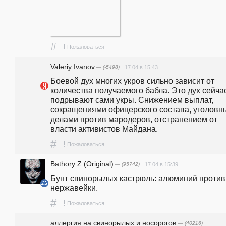
#
!
Пожаловаться
Valeriy Ivanov
— (-5498)
17.04 в 15:43
Боевой дух многих укров сильно зависит от 
количества получаемого бабла. Это дух сейчас
подрывают сами укры. Снижением выплат, 
сокращениями офицерского состава, уголовн
делами против мародеров, отстранением от 
власти активистов Майдана.
#
!
Пожаловаться
Bаthory Z (Original)
— (95742)
17.04 в 15:39
Бунт свинорылых кастрюль: алюминий против 
нержавейки.
#
!
Пожаловаться
аллергия на свинорылых и носорогов
— (40216)