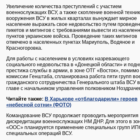
Увеличение количества преступлений с участием
военнослужащих ВСУ, а также скопление военной техник
вооружения ВСУ в жилых кварталах вынуждает мирное
население выражать свое недовольство путем проведе
пикетов и митингов с требованиями вывести из населен
пунктов украинские войска. Проведение таких митингов
отмечено в населенных пунктах Мариуполь, Водяное и
Красногоровка.
Для работы с населением в условиях назревающего
социального недовольства в «Донецкой области» и под
престижа службы в армии, в зоне ОТГ «Восток», помимо
комиссии Генштаба, спланирована работа пяти групп во
гражданского сотрудничества Генерального штаба ВСУ 
главе с начальником управления полковником Ноздраче
Читайте также:
В Харькове «отблагодарили» героев
«небесной сотни» (ФОТО)
Командование ВСУ продолжает проводить мероприятия 
дискредитации военнослужащих НМ ДНР. Для этого в зо
«ООС» планируется применение специальных групп ИП
специальных операций ВСУ.