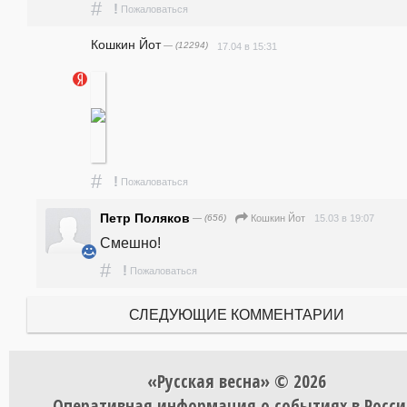
#
!
Пожаловаться
Кошкин Йот
— (12294)
17.04 в 15:31
#
!
Пожаловаться
Петр Поляков
— (656)
15.03 в 19:07
Кошкин Йот
Смешно!
#
!
Пожаловаться
СЛЕДУЮЩИЕ КОММЕНТАРИИ
«Русская весна» © 2026
Оперативная информация о событиях в Росси