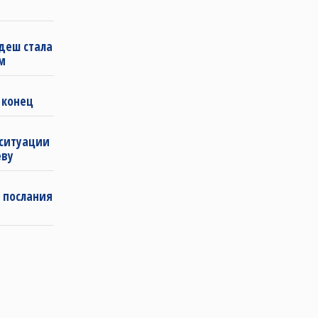
деш стала
м
 конец
 ситуации
еву
 послания