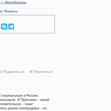
а, — Минобороны
ия
Финансы
Подписаться
Поделиться
 нормальные в России, 
катывали. И Пригожин - своей 
ложительное - тоже! 
ились ранее компрадоры - на 