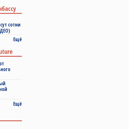
нбассу
сут сотни
ИДЕО)
Ещё
uture
ют
ьного
ный
ной
Ещё