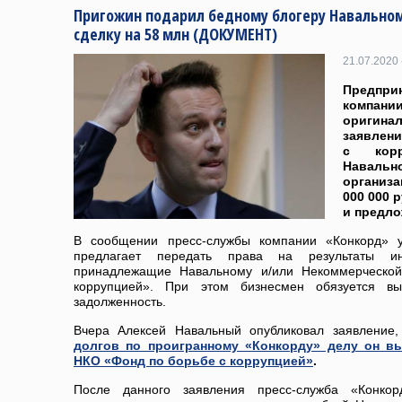
Пригожин подарил бедному блогеру Навальном
сделку на 58 млн (ДОКУМЕНТ)
21.07.2020 
Предпр
компании
оригин
заявлен
с корр
Наваль
организа
000 000 
и предло
В сообщении пресс-службы компании «Конкорд» у
предлагает передать права на результаты инт
принадлежащие Навальному и/или Некоммерческой
коррупцией». При этом бизнесмен обязуется вы
задолженность.
Вчера Алексей Навальный опубликовал заявление,
долгов по проигранному «Конкорду» делу он в
НКО «Фонд по борьбе с коррупцией»
.
После данного заявления пресс-служба «Конко