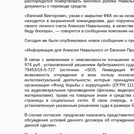
распорядился пожертвовать миллион рублей Наваль
документы о переводе средств.
«Евгений Викторович, узнав о закрытии ФБК из-за нехва
находится в заграничной командировке, дал поручен
своего личного счета Алексею Навальному, в качеств
беду блогера», — говорится в сообщении компании на 
Сегодня же было опубликовано новое сообщение о п
«Информация для Алексея Навального от Евгения При
В связи с заявлением о невозможности погашения з
974 руб., установленной решением Арбитражного суд
79453/19-5-727 (источник: «SOS. Ликвидация Ф
возможность отчуждения в мою пользу исключи
интеллектуальной деятельности, которые принадл
организации «Фонд борьбы с коррупцией» (ОГРН 1117
на аудиовизуальные произведения (фильмы, видеоро
материалами), права на товарные знаки и средства 
страницы в социальных сетях. В свою очередь, я 
установленную указанным решением суда в размере 58
В случае согласия, предлагаю назначить представите
обсуждения условий данного договора об отчуждени
данной сделки».