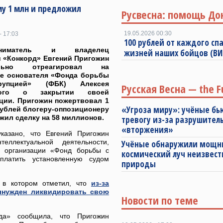
у 1 млн и предложил
Русвесна: помощь До
19.05.2026 00:30
- 17:03
100 рублей от каждого спа
иниматель и владелец
жизней наших бойцов (В
 «Конкорд» Евгений Пригожин
ально отреагировал на
ие основателя «Фонда борьбы
упцией» (ФБК) Алексея
Русская Весна — the F
ного о закрытии своей
ции. Пригожин пожертвовал 1
«Угроза миру»: учёные бь
рублей блогеру-оппозиционеру
жил сделку на 58 миллионов.
тревогу из-за разрушител
«вторжения»
казано, что Евгений Пригожин
еллектуальной деятельности,
Учёные обнаружили мощ
 организации «Фонд борьбы с
космический луч неизвест
платить установленную судом
природы
 в котором отметил, что
из-за
ынужден ликвидировать свою
Новости по теме
рда» сообщила, что Пригожин