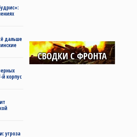
будрис»:
лениях
сё дальше
аинские
еверных
-й корпус
ит
ской
и: угроза