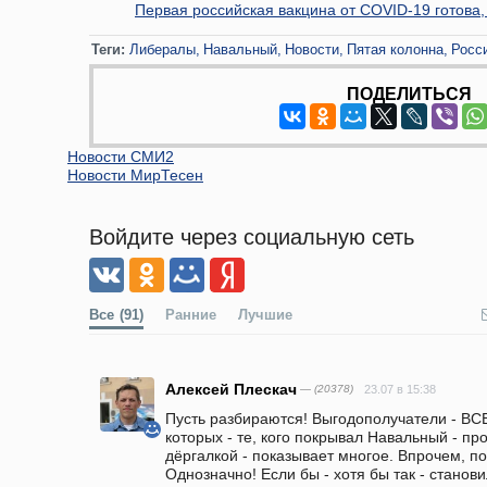
Первая российская вакцина от COVID-19 готов
Теги:
Либералы
Навальный
Новости
Пятая колонна
Росс
ПОДЕЛИТЬСЯ
Новости СМИ2
Новости МирТесен
Войдите через социальную сеть
Все
(91)
Ранние
Лучшие
Алексей Плескач
— (20378)
23.07 в 15:38
Пусть разбираются! Выгодополучатели - ВСЕ
которых - те, кого покрывал Навальный - про
дёргалкой - показывает многое. Впрочем, по
Однозначно! Если бы - хотя бы так - станов