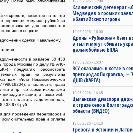
ному. Позже были опубликованы
19.05.2026 - 17:00
Клинический дегенерат «
Медведев о громких заяв
тки средств, несмотря на то, что
«балтийских тигров»
ие перевести миллион рублей со
е пожертвования для попавшего в
странице в соцсети.
19.05.2026 - 16:00
Дроны «Рубикона» бьют в
редложении сделки Навальному.
в тыл и могут сбивать укр
дальнобойные БПЛА
гожина:
адолженности в размере 58 438
19.05.2026 - 15:07
а города Москвы по делу № А40-
ВСУ оказались в котле в с
БК»), предлагаю рассмотреть
пригородах Покровска, — 7
тельных прав на результаты
ежат вам и/или Некоммерческой
ДШВ (КАРТА)
799018204), в частности, права
лики и пр., со всеми исходными
19.05.2026 - 14:45
индивидуализации, а также web-
Цыганская диаспора держ
готов оплатить задолженность,
в страхе село в Волгоград
 438 974 руб.
области (ВИДЕО)
ля для проведения переговоров и
и исключительных прав и оплаты
19.05.2026 - 14:13
Тревога в Эстонии и Латви