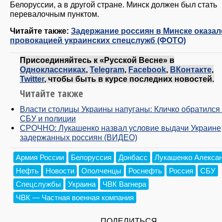
Белоруссии, а в другой стране. Минск должен был стать
перевалочным пунктом.
Читайте также:
Задержание россиян в Минске оказа
провокацией украинских спецслужб (ФОТО)
Присоединяйтесь к «Русской Весне» в
Одноклассниках
,
Telegram
,
Facebook
,
ВКонтакте
,
Twitter
, чтобы быть в курсе последних новостей.
Читайте также
Власти столицы Украины напуганы: Кличко обратился 
СБУ и полиции
СРОЧНО: Лукашенко назвал условие выдачи Украине
задержанных россиян (ВИДЕО)
Армия России
Белоруссия
Донбасс
Лукашенко Алекса
Нефть
Новости
Ополченцы
Роснефть
Россия
СБУ
Спецслужбы
Украина
ЧВК Вагнера
ЧВК — Частная военная компания
ПОДЕЛИТЬСЯ