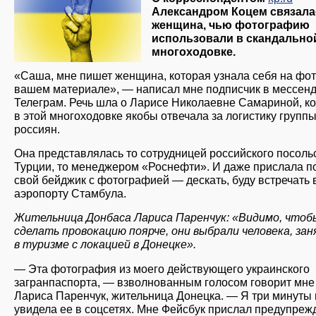
Александром Коцем связала
женщина, чью фотографию
использовали в скандально
многоходовке.
«Саша, мне пишет женщина, которая узнала себя на фот
вашем материале», — написал мне подписчик в мессен
Телеграм. Речь шла о Ларисе Николаевне Самариной, к
в этой многоходовке якобы отвечала за логистику групп
россиян.
Она представлялась то сотрудницей российского посоль
Турции, то менеджером «Роснефти». И даже прислала п
свой бейджик с фотографией — дескать, буду встречать 
аэропорту Стамбула.
Жительница Донбаса Лариса Паренчук: «Видимо, чтоб
сделать провокацию поярче, они выбрали человека, за
в туризме с локацией в Донецке».
— Эта фотография из моего действующего украинского
загранпаспорта, — взволнованным голосом говорит мне
Лариса Паренчук, жительница Донецка. — Я три минуты 
увидела ее в соцсетях. Мне Фейсбук прислал предупреж