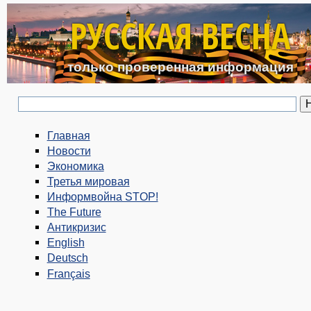
Перейти к основному с
РУССКАЯ ВЕСНА
только проверенная информация
Главная
Новости
Экономика
Третья мировая
Информвойна STOP!
The Future
Антикризис
English
Deutsch
Français