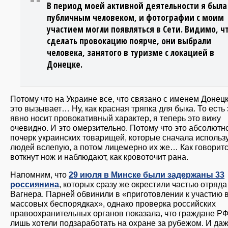
В период моей активной деятельности я была
публичным человеком, и фотографии с моим
участием могли появляться в Сети. Видимо, ч
сделать провокацию поярче, они выбрали
человека, занятого в туризме с локацией в
Донецке.
Потому что на Украине все, что связано с именем Донецк
это вызывает… Ну, как красная тряпка для быка. То есть 
явно носит провокативный характер, я теперь это вижу
очевидно. И это омерзительно. Потому что это абсолютн
почерк украинских товарищей, которые сначала использ
людей вслепую, а потом лицемерно их же… Как говоритс
воткнут нож и наблюдают, как кровоточит рана.
Напомним, что
29 июля в Минске были задержаны 33
россиянина
, которых сразу же окрестили частью отряд
Вагнера. Парней обвинили в «приготовлении к участию 
массовых беспорядках», однако проверка российских
правоохранительных органов показала, что граждане РФ
лишь хотели подзаработать на охране за рубежом. И даж