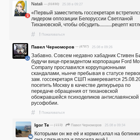
Natali
— (31830)
25.08 в 09:27
«Первый заместитель госсекретаря встретился
лидером оппозиции Белоруссии Светланой 
Тихановской, чтобы обсудить..........рецепт котле
#
!
Пожаловаться
Павел Черноморов
— (4787)
25.08 в 09:26
Забавно. Совсем недавно хабадник Стивен Би
будучи вице-президентом корпорации Ford Mot
Company прославился коррупционными 
скандалами, нынче пребывая в статусе первог
зам. госсекретаря СШП намеревается 25.08.202
посетить Москву в качестве дипкурьера по 
передаче обращения от тихановской 
обожравшейся психоделиков антиславянской 
русофобии.
#
!
Пожаловаться
Igor Te
— (-113)
25.08 в 09:34
Павел Черноморов
Которыми он же её и кормил,клал на ботинки 
она слизывала и просила ещё !