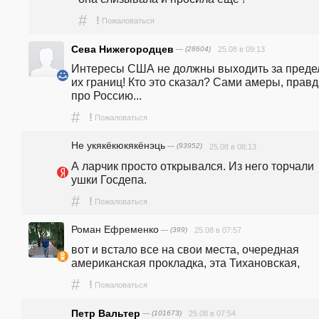
#
!
Пожаловаться
Сева Нижегородцев
— (28604)
25.08 в 09:13
Интересы США не должны выходить за преде
их границ! Кто это сказал? Сами амеры, правд
про Россию...
#
!
Пожаловаться
Не укякёкюкякёнэць
— (93952)
25.08 в 08:13
А ларчик просто открывался. Из него торчали 
ушки Госдепа.
#
!
Пожаловаться
Роман Ефременко
— (399)
25.08 в 07:57
вот и встало все на свои места, очередная 
американская прокладка, эта Тихановская, 
#
!
Пожаловаться
Петр Вальтер
— (101673)
25.08 в 07:54