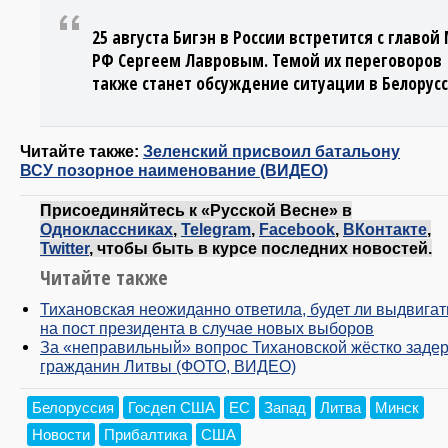
25 августа Бигэн в России встретится с главо
РФ Сергеем Лавровым. Темой их переговоров
также станет обсуждение ситуации в Белорус
Читайте также:
Зеленский присвоил батальону
ВСУ позорное наименование (ВИДЕО)
Присоединяйтесь к «Русской Весне» в
Одноклассниках
,
Telegram
,
Facebook
,
ВКонтакте
,
Twitter
, чтобы быть в курсе последних новостей.
Читайте также
Тихановская неожиданно ответила, будет ли выдвигат
на пост президента в случае новых выборов
За «неправильный» вопрос Тихановской жёстко заде
гражданин Литвы (ФОТО, ВИДЕО)
Белоруссия
Госдеп США
ЕС
Запад
Литва
Минск
Новости
Прибалтика
США