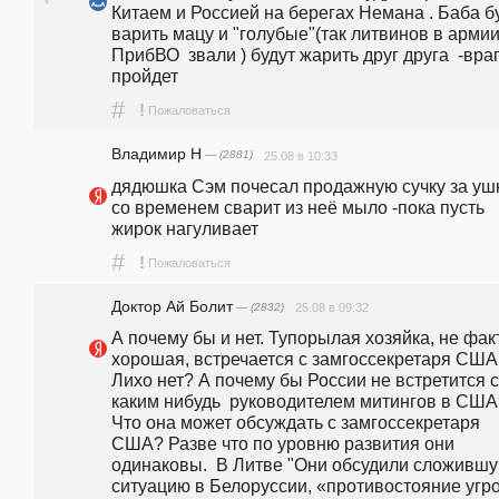
Китаем и Россией на берегах Немана . Баба бу
варить мацу и "голубые"(так литвинов в армии
ПрибВО  звали ) будут жарить друг друга  -враг
пройдет 
#
!
Пожаловаться
Владимир Н
— (2881)
25.08 в 10:33
дядюшка Сэм почесал продажную сучку за уш
со временем сварит из неё мыло -пока пусть 
жирок нагуливает
#
!
Пожаловаться
Доктор Ай Болит
— (2832)
25.08 в 09:32
А почему бы и нет. Тупорылая хозяйка, не факт
хорошая, встречается с замгоссекретаря США. 
Лихо нет? А почему бы России не встретится с 
каким нибудь  руководителем митингов в США?
Что она может обсуждать с замгоссекретаря 
США? Разве что по уровню развития они 
одинаковы.  В Литве "Они обсудили сложившу
ситуацию в Белоруссии, «противостояние угро