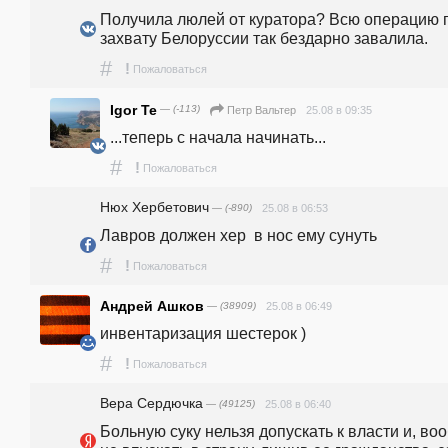
Получила люлей от куратора? Всю операцию п
захвату Белоруссии так бездарно завалила.
#
!
Пожаловаться
Igor Te
— (-113)
25.08 в 09:35
Петр Вальтер
...теперь с начала начинать...
#
!
Пожаловаться
Нюх Хербетович
— (-890)
25.08 в 06:53
Лавров должен хер  в нос ему сунуть
#
!
Пожаловаться
Андрей Ашков
— (38909)
25.08 в 06:49
инвентаризация шестерок )
#
!
Пожаловаться
Вера Сердючка
— (49125)
25.08 в 06:40
Больную суку нельзя допускать к власти и, воо