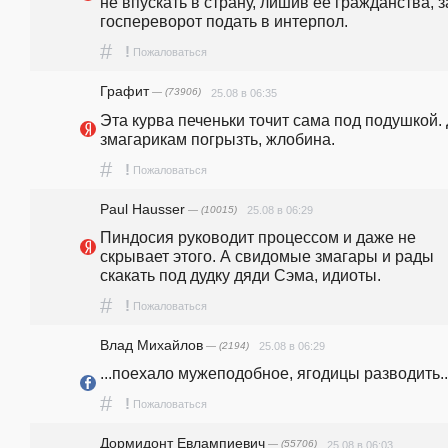
не впускать в страну, лишив ее гражданства, за
госпереворот подать в интерпол.
#
!
Пожаловаться
Графит
— (73906)
25.08 в 06:35
Эта курва печеньки точит сама под подушкой. 
змагарикам погрызть, жлобина.
#
!
Пожаловаться
Paul Hausser
— (10015)
25.08 в 06:29
Пиндосия руководит процессом и даже не 
скрывает этого. А свидомые змагары и рады 
скакать под дудку дяди Сэма, идиоты.
#
!
Пожаловаться
Влад Михайлов
— (2194)
25.08 в 06:29
...поехало мужеподобное, ягодицы разводить..
#
!
Пожаловаться
Дормидонт Евлампиевич
— (55706)
25.08 в 06:03