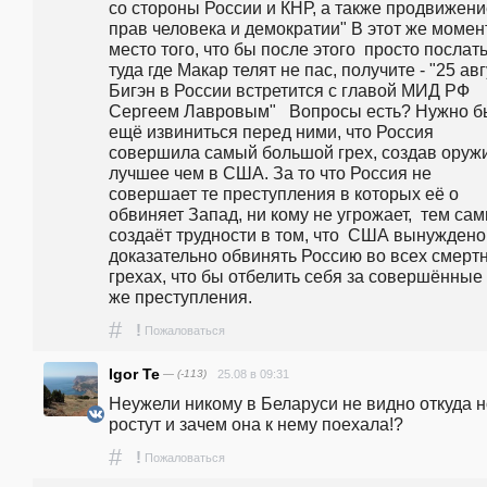
со стороны России и КНР, а также продвижени
прав человека и демократии" В этот же момент,
место того, что бы после этого  просто послать 
туда где Макар телят не пас, получите - "25 авг
Бигэн в России встретится с главой МИД РФ 
Сергеем Лавровым"   Вопросы есть? Нужно бы
ещё извиниться перед ними, что Россия 
совершила самый большой грех, создав оружи
лучшее чем в США. За то что Россия не 
совершает те преступления в которых её о 
обвиняет Запад, ни кому не угрожает,  тем сам
создаёт трудности в том, что  США вынуждено 
доказательно обвинять Россию во всех смертн
грехах, что бы отбелить себя за совершённые 
же преступления.
#
!
Пожаловаться
Igor Te
— (-113)
25.08 в 09:31
Неужели никому в Беларуси не видно откуда но
ростут и зачем она к нему поехала!?
#
!
Пожаловаться