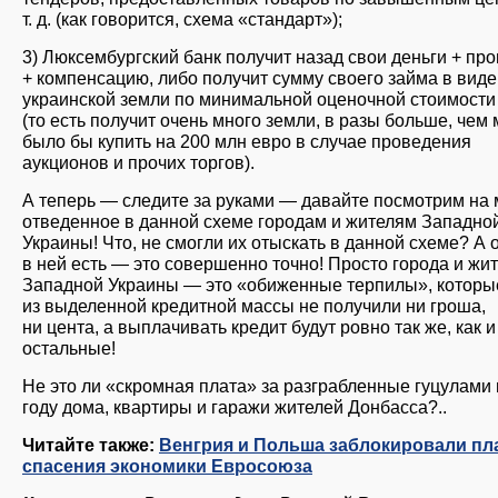
т. д. (как говорится, схема «стандарт»);
3) Люксембургский банк получит назад свои деньги + пр
+ компенсацию, либо получит сумму своего займа в виде
украинской земли по минимальной оценочной стоимости
(то есть получит очень много земли, в разы больше, чем
было бы купить на 200 млн евро в случае проведения
аукционов и прочих торгов).
А теперь — следите за руками — давайте посмотрим на 
отведенное в данной схеме городам и жителям Западно
Украины! Что, не смогли их отыскать в данной схеме? А 
в ней есть — это совершенно точно! Просто города и жи
Западной Украины — это «обиженные терпилы», которы
из выделенной кредитной массы не получили ни гроша,
ни цента, а выплачивать кредит будут ровно так же, как и
остальные!
Не это ли «скромная плата» за разграбленные гуцулами 
году дома, квартиры и гаражи жителей Донбасса?..
Читайте также:
Венгрия и Польша заблокировали пл
спасения экономики Евросоюза