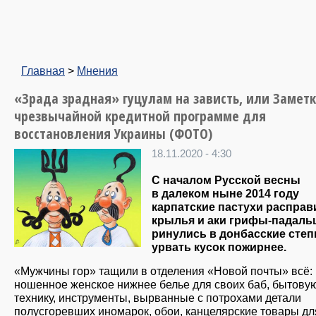
Главная
>
Мнения
«Зрада зрадная» гуцулам на зависть, или Заметк
чрезвычайной кредитной программе для
восстановления Украины (ФОТО)
18.11.2020 - 4:30
С началом Русской весны
в далеком ныне 2014 году
карпатские пастухи расправ
крылья и аки грифы-падаль
ринулись в донбасские степ
урвать кусок пожирнее.
«Мужчины гор» тащили в отделения «Новой почты» всё:
ношенное женское нижнее белье для своих баб, бытову
технику, инструменты, вырванные с потрохами детали
полусгоревших иномарок, обои, канцелярские товары дл