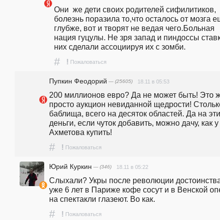
Они  же дети своих родителей сифилитиков, 
болезнь поразила то,что осталось от мозга е
глубже, вот и творят не ведая чего.Больная 
нация гуцулы. Не зря запад и пиндоссы ставк
них сделали ассоциируя их с зомби.
#
!
Пожаловаться
Пупкин Феодорий
— (25605)
18.11 в 05:53
200 миллионов евро? Да не может быть! Это ж
просто аукцион невиданной щедрости! Столько
баблища, всего на десяток областей. Да на эти
деньги, если чуток добавить, можно дачу, как у 
Ахметова купить!
#
!
Пожаловаться
Юрий Куркин
— (346)
18.11 в 05:22
Слыхали? Укры после революции достоинства 
уже 6 лет в Париже кофе сосут и в Венской оп
на спектакли глазеют. Во как.
#
!
Пожаловаться