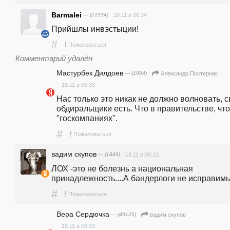
Barmalei
— (12134)
18.11 в 06:34
Прийшлы инвэстыции!
#
!
Пожаловаться
Комментарий удалён
Мастурбек Дилдоев
— (1994)
Александр Постернак
18.11 в 06:33
Нас только это никак не должно волновать, с
обдиральщики есть. Что в правительстве, что 
"госкомпаниях".
#
!
Пожаловаться
вадим скупов
— (1849)
18.11 в 06:13
ЛОХ -это не болезнь а национальная 
принадлежность....А бандерлоги не исправимы.
#
!
Пожаловаться
Вера Сердючка
— (49125)
вадим скупов
18.11 в 06:53