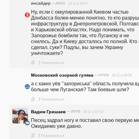
инсайдер
— (9922)
18.11 в 09:57
Ну, если с оккупированной Киевом частью 
Донбасса более-менее понятно, то кто разруш
инфраструктуру в Днепропетровской, Полтавс
и Харьковской областях. Надо понимать, что 
Запорожье бомбили так, что Луганску и не 
снилось. Да и Киеву досталось по полной. Кто э
сделал, суки? Падлы, вы зачем Украину 
уничтожаете?
#
!
Пожаловаться
Московский озорной гуляка
— (-6723)
18.11 в 09:05
а с каких уёв "запориська" область получила в
больше чем Луганская? Там боевые шли?
#
!
Пожаловаться
Вадим Гришаев
— (3315)
18.11 в 07:10
Песец задрал ногу и поставил свою первую мет
Ожидаемо уже давно.
#
!
Пожаловаться