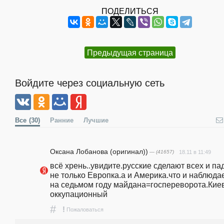
ПОДЕЛИТЬСЯ
Предыдущая страница
Войдите через социальную сеть
Все
(30)
Ранние
Лучшие
Оксана Лобанова (оригинал))
— (41657)
18.11 в 11:49
всё хрень..увидите.русские сделают всех и пад
не только Европка.а и Америка.что и наблюдае
на седьмом году майдана=госпереворота.Киев
оккупационный
#
!
Пожаловаться