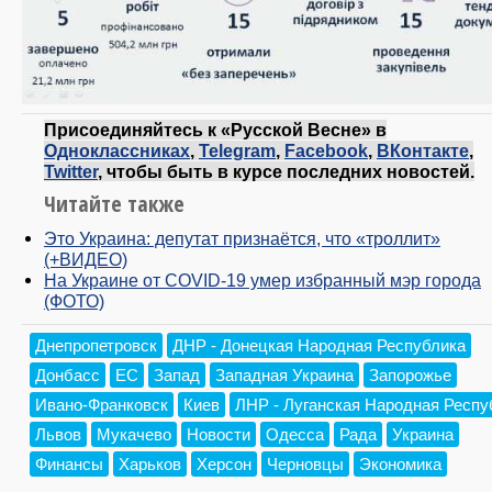
Присоединяйтесь к «Русской Весне» в
Одноклассниках
,
Telegram
,
Facebook
,
ВКонтакте
,
Twitter
, чтобы быть в курсе последних новостей.
Читайте также
Это Украина: депутат признаётся, что «троллит»
(+ВИДЕО)
На Украине от COVID-19 умер избранный мэр города
(ФОТО)
Днепропетровск
ДНР - Донецкая Народная Республика
Донбасс
ЕС
Запад
Западная Украина
Запорожье
Ивано-Франковск
Киев
ЛНР - Луганская Народная Респу
Львов
Мукачево
Новости
Одесса
Рада
Украина
Финансы
Харьков
Херсон
Черновцы
Экономика