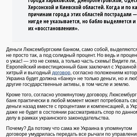
города Харьковской, Днепропетровской, Одес
Херсонской и Киевской областей. Когда и по к
причинам города этих областей пострадали —
нигде не указывается, но бабло выделяется и
их «восстановления».
Деньги Люксембургским банком, само собой, выделяютс
не просто так, а под солидный процент. Но ведь и проце
о ужас! — это не схема, а только часть схемы! Видите ли,
Европейский инвестиционный банк заключил с Украиной
хитрый и выгодный
договор
, согласно положениям котор
Украина будет должна «банку» не только деньги, но и л
другие государственные активы, в том числе и землю.
Кроме того, согласно упомянутому договору, Люксембург
банк практически в любой момент может потребовать св
деньги назад вместе с процентами и компенсацией, а Ук
даже не будет в состоянии рассматривать спор по данно
делу в рамках украинского законодательства.
Почему? Да потому что сама же Украина в упомянутом
договоре умудрилась передать все рычаги по управлен