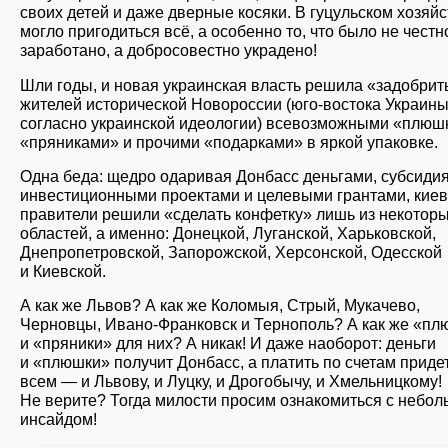
своих детей и даже дверные косяки. В гуцульском хозяй
могло пригодиться всё, а особенно то, что было не честн
заработано, а добросовестно украдено!
Шли годы, и новая украинская власть решила «задобрит
жителей исторической Новороссии (юго-востока Украины
согласно украинской идеологии) всевозможными «плюш
«пряниками» и прочими «подарками» в яркой упаковке.
Одна беда: щедро одаривая Донбасс деньгами, субсиди
инвестиционными проектами и целевыми грантами, киев
правители решили «сделать конфетку» лишь из некотор
областей, а именно: Донецкой, Луганской, Харьковской,
Днепропетровской, Запорожской, Херсонской, Одесской
и Киевской.
А как же Львов? А как же Коломыя, Стрый, Мукачево,
Черновцы, Ивано-Франковск и Тернополь? А как же «п
и «пряники» для них? А никак! И даже наоборот: деньги
и «плюшки» получит Донбасс, а платить по счетам приде
всем — и Львову, и Луцку, и Дрогобычу, и Хмельницкому!
Не верите? Тогда милости просим ознакомиться с небо
инсайдом!