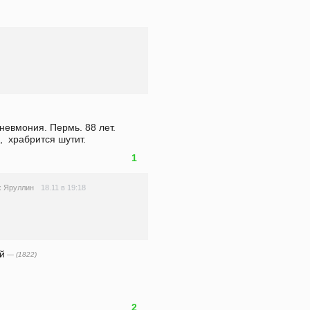
евмония. Пермь. 88 лет. 
,  храбрится шутит.
1
18.11 в 19:18
 Яруллин
й
— (1822)
2