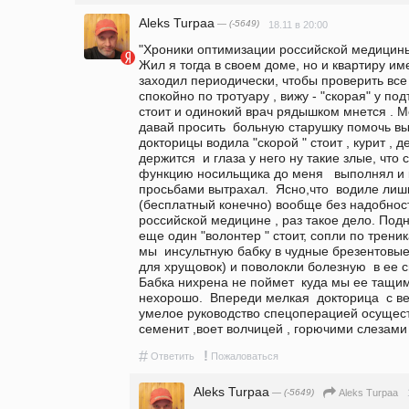
Aleks Turpaa
— (-5649)
18.11 в 20:00
"Хроники оптимизации российской медицины"
Жил я тогда в своем доме, но и квартиру име
заходил периодически, чтобы проверить все 
спокойно по тротуару , вижу - "скорая" у по
стоит и одинокий врач рядышком мнется . М
давай просить  больную старушку помочь выт
докторицы водила "скорой " стоит , курит , 
держится  и глаза у него ну такие злые, что 
функцию носильщика до меня   выполнял и к
просьбами вытрахал.  Ясно,что  водиле лиш
(бесплатный конечно) вообще без надобност
российской медицине , раз такое дело. Подня
еще один "волонтер " стоит, сопли по трени
мы  инсультную бабку в чудные брезентовые
для хрущовок) и поволокли болезную  в ее с
Бабка нихрена не поймет  куда мы ее тащим,
нехорошо.  Впереди мелкая  докторица  с 
умелое руководство спецоперацией осуществ
семенит ,воет волчицей , горючими слезами 
#
!
Ответить
Пожаловаться
Aleks Turpaa
— (-5649)
Aleks Turpaa