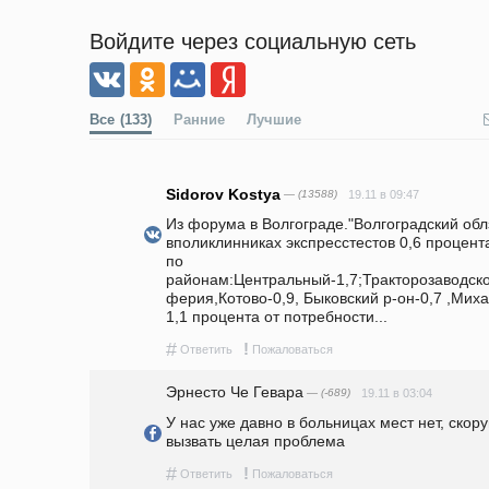
Войдите через социальную сеть
Все
(133)
Ранние
Лучшие
Sidorov Kostya
— (13588)
19.11 в 09:47
Из форума в Волгограде."Волгоградский облз
вполиклинниках экспресстестов 0,6 процента
по 
районам:Центральный-1,7;Тракторозаводской
ферия,Котово-0,9, Быковский р-он-0,7 ,Мих
1,1 процента от потребности... 
#
!
Ответить
Пожаловаться
Эрнесто Че Гевара
— (-689)
19.11 в 03:04
У нас уже давно в больницах мест нет, скор
вызвать целая проблема
#
!
Ответить
Пожаловаться