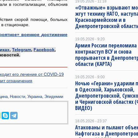
19.05.2026 - 11:18
али в госпитализации, объяснив
«Отважные» взрывают мо
жгут технику НАТО, наступ
Красноармейском и в
йствия скорой помощи, больных
 в стационаре.
Днепропетровской област
роятное» военное достижение
19.05.2026 - 9:20
Армия России переломила
иках
,
Telegram
,
Facebook
,
контрнаступ ВСУ и снова
новостей.
прорывается в Днепропет
области (КАРТА)
оходит его лечение от COVID-19
19.05.2026 - 9:00
дит ограничения
Ночью «Герани» ударили 
в Одесской, Харьковской,
Днепропетровской, Сумск
цина
Новости
Украина
Эпидемии
и Черниговской областях 
ВИДЕО)
18.05.2026 - 23:37
Атакованы и пылают объе
Нафтогаза в Днепропетро