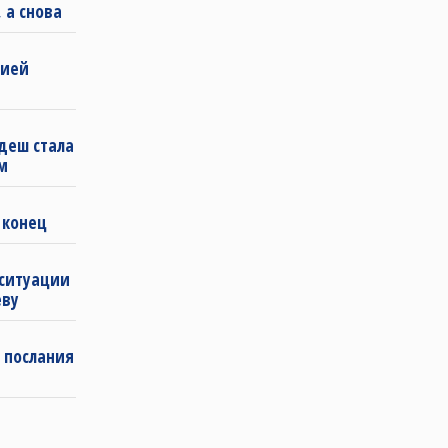
 а снова
бией
деш стала
м
 конец
 ситуации
еву
 послания