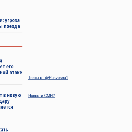
и: угроза
ы поезда
я
ет его
ной атаке
Твиты от @Rusvesna1
т в новую
Новости СМИ2
удару
ляется
кать