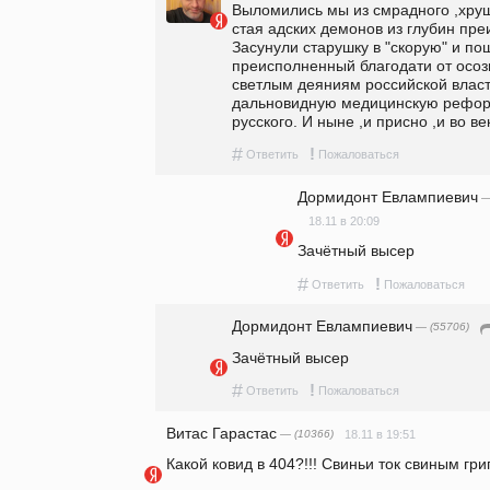
Выломились мы из смрадного ,хрущ
стая адских демонов из глубин преи
Засунули старушку в "скорую" и пош
преисполненный благодати от осозн
светлым деяниям российской влас
дальновидную медицинскую реформу
русского. И ныне ,и присно ,и во ве
#
!
Ответить
Пожаловаться
Дормидонт Евлампиевич
—
18.11 в 20:09
Зачётный высер
#
!
Ответить
Пожаловаться
Дормидонт Евлампиевич
— (55706)
Зачётный высер
#
!
Ответить
Пожаловаться
Витас Гарастас
— (10366)
18.11 в 19:51
Какой ковид в 404?!!! Свиньи ток свиным грипом 