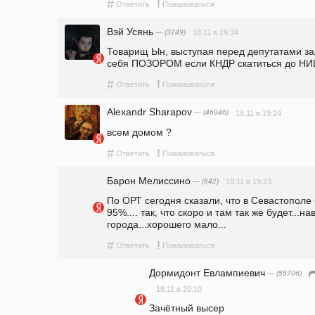
#
!
Ответить
Пожаловаться
Вэй Усянь
— (3249)
18.11 в 19:34
Товарищ Ын, выступая перед депутатами заяв
себя ПОЗОРОМ если КНДР скатиться до Н
#
!
Ответить
Пожаловаться
Alexandr Sharapov
— (46946)
18.11 в 19:24
всем домом ?
#
!
Ответить
Пожаловаться
Барон Мелиссино
— (642)
18.11 в 19:23
По ОРТ сегодня сказали, что в Севастополе
95%.... так, что скоро и там так же будет...н
города...хорошего мало...
#
!
Ответить
Пожаловаться
Дормидонт Евлампиевич
— (55706)
18.11 в 20:10
Зачётный высер