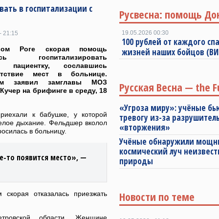
вать в госпитализации с
Русвесна: помощь До
19.05.2026 00:30
- 21:15
100 рублей от каждого спа
ом Роге скорая помощь
жизней наших бойцов (В
лась госпитализировать
ю пациентку, сославшись
утствие мест в больнице.
м заявил замглавы МОЗ
Русская Весна — the F
Кучер на брифинге в среду, 18
«Угроза миру»: учёные бь
риехали к бабушке, у которой
тревогу из-за разрушител
желое дыхание. Фельдшер вколол
«вторжения»
росилась в больницу.
Учёные обнаружили мощ
космический луч неизвест
е-то появится место», —
природы
Новости по теме
 скорая отказалась приезжать
тровской области. Женщине