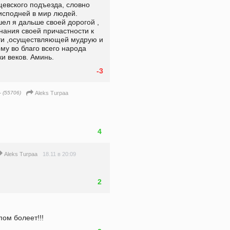
евского подъезда, словно 
сподней в мир людей.  
ел я дальше своей дорогой , 
ания своей причастности к 
ти ,осуществляющей мудрую и 
 во благо всего народа 
ки веков. Аминь.
-3
 (55706)
Aleks Turpaa
4
18.11 в 20:09
Aleks Turpaa
2
болеет!!!                