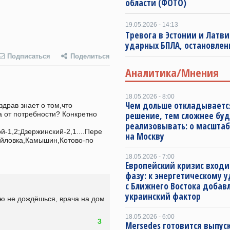
области (ФОТО)
19.05.2026 - 14:13
Тревога в Эстонии и Латви
ударных БПЛА, остановлен
Подписаться
Поделиться
Аналитика/Мнения
18.05.2026 - 8:00
Чем дольше откладываетс
драв знает о том,что 
 от потребности? Конкретно 
решение, тем сложнее буд
реализовывать: о масштаб
-1,2;Дзержинский-2,1....Пере
на Москву
айловка,Камышин,Котово-по 
18.05.2026 - 7:00
Европейский кризис входи
фазу: к энергетическому 
с Ближнего Востока добав
украинский фактор
ую не дождёшься, врача на дом 
18.05.2026 - 6:00
3
Mersedes готовится выпус