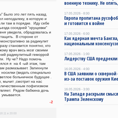
военную технику. Не опять,
17.05.2026 - 8:00
 Было это лет пять назад. 
Европа пропитана русофо
л неподалеку, в которую и 
и готовится к войне
ли там в порядке.  Иду себе 
дъезда соседней "хрущевки" 
еня увидела, обрадовалась и 
17.05.2026 - 6:00
ащить.  В стороне от 
Как ядерная мечта Бангла
демонстративно за радикулит 
национальным консенсусо
сразу становится понятно, кто 
ому врач весь мозг своими 
17.05.2026 - 1:00
ний радикулитный геморрой  
Лидерству США предрекли
и.  Ну че? Надо помочь 
лся я  на 4 -ый этаж, там 
кам размазывает. Запихнули 
16.05.2026 - 4:00
 носилки (видать специально 
В США заявили о скверной
ветлое больничное будущее . 
из-за поставок оружия Ки
 мычит ,смотрит на нас 
величественным пофигизмом 
16.05.2026 - 3:00
ляет.  Рядом бабкина дочь 
На Западе раскрыли смысл
 умывается.  
Трампа Зеленскому
-2
18.11 в 20:00