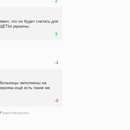
2
ил, что он будет считать для 
ИЩЕТЫ украины.
3
-1
 больницы заполнены на 
аверняка ещё есть такие же 
-2
Барон Мелиссино