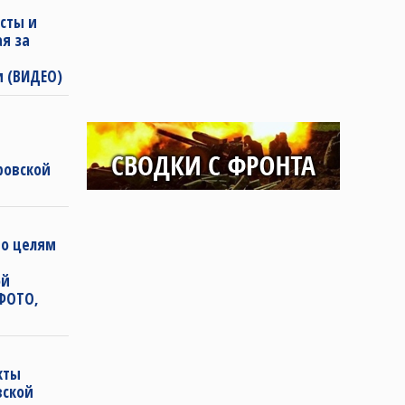
сты и
ая за
и (ВИДЕО)
ровской
по целям
ой
(ФОТО,
кты
вской