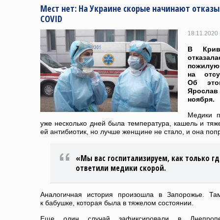
Мест нет: На Украине скорые начинают отказы
COVID
18.11.2020 
В Крив
отказа
пожилу
на отс
Об это
Ярослав 
ноября.
Медики п
уже несколько дней была температура, кашель и тя
ей антибиотик, но лучше женщине не стало, и она поп
«Мы вас госпитализируем, как только гд
ответили медики скорой.
Аналогичная история произошла в Запорожье. Там
к бабушке, которая была в тяжелом состоянии.
Еще один случай зафиксировали в Днепропе