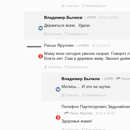
#
!
Ответить
Пожаловаться
Владимир Бычков
— (1858)
18.11 в 19:23
Держаться всем.  Удачи.
#
!
Ответить
Пожаловаться
Расых Яруллин
— (14985)
18.11 в 19:13
Маму мою сегодня увезла скорая. Говорят пн
Блата нет. Сам в деревне живу. Звонил днём
#
!
Ответить
Пожаловаться
Владимир Бычков
— (1858)
Расых
Молись.... И это не шутка.
#
!
Ответить
Пожаловаться
Патефон Партитурович Задунайски
18.11 в 19:18
Расых Яруллин
Здоровья маме! 
#
!
Ответить
Пожаловаться