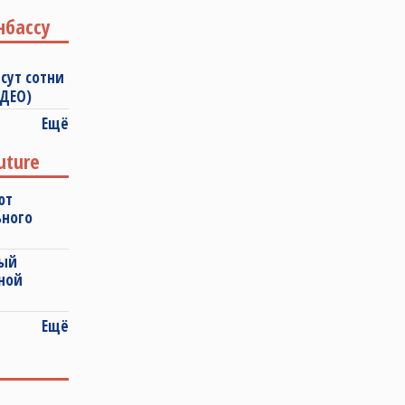
нбассу
сут сотни
ИДЕО)
Ещё
uture
ют
ьного
ный
ной
Ещё