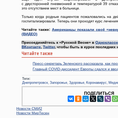
с двусторонней пневмонией и температурой 39 отказ
это отсутствием мест в больнице.
Только когда родные пациентов пожаловались на де
госпитализировали. Теперь они проходят курс лечения
Читайте также:
Американцы показали своё «неве
(ВИДЕО)
Присоединяйтесь к «Русской Весне» в
Одноклассн
ВКонтакте
,
Twitter
, чтобы быть в курсе последних 
Читайте также
Пресс-секретарь Зеленского рассказала, как пр
Главный COVID-диссидент Европы сдался и вво
Теги:
Днепропетровск
Запорожье
Здоровье
Коронавирус
Меди
ПОДЕЛИТЬСЯ
Новости СМИ2
Новости МирТесен