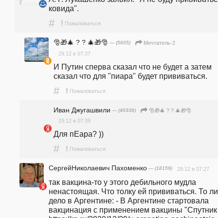
ковида".
#
!
Пожаловаться
🎅🎁🎄 ? ? 🎄🎁🎅
— (5605)
Мечтатель-2
29.12 в 07:37
И Путин сперва сказал что не будет а затем 
сказал что для "пиара" будет прививаться.
#
!
Пожаловаться
Иван Джугашвили
— (40336)
🎅🎁🎄 ? ? 🎄🎁🎅
29.12 в 07:39
Для пЕара? ))
#
!
Пожаловаться
СергейНиколаевич Пахоменко
— (18159)
29.12 в 07:27
так вакцина-то у этого дебильного мудла 
ненастоящая. Что толку ей прививаться. То ли 
дело в Аргентине: - В Аргентине стартовала 
вакцинация с применением вакцины "Спутник V