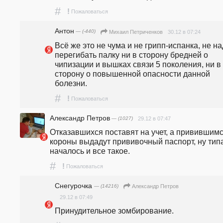
#
!
Пожаловаться
Антон
— (-440)
30.12 в 07:24
Михаил Петриченков
Всё же это не чума и не грипп-испанка, не на
перегибать палку ни в сторону бредней о 
чипизации и вышках связи 5 поколения, ни в 
сторону о повышенной опасности данной 
болезни.
#
!
Пожаловаться
Александр Петров
— (1027)
29.12 в 07:47
Отказавшихся поставят на учет, а привившимся
короны выдадут прививочный паспорт, ну типа
началось и все такое.  
#
!
Пожаловаться
Снегурочка
— (14216)
Александр Петров
29.12 в 07:49
Принудительное зомбирование.