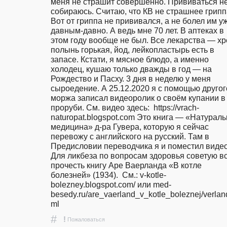
меня не страшит совершенно. Прививаться не
собираюсь. Считаю, что КВ не страшнее гриппа
Вот от гриппа не прививался, а не болел им уж
давным-давно. А ведь мне 70 лет. В аптеках в 
этом году вообще не был. Все лекарства — хре
полынь горькая, йод, лейкопластырь есть в 
запасе. Кстати, я мясное блюдо, а именно 
холодец, кушаю только дважды в год — на 
Рождество и Пасху. 3 дня в неделю у меня 
сыроедение. А 25.12.2020 я с помощью другого
моржа записал видеоролик о своём купании в 
проруби. См. видео здесь:  https://vrach-
naturopat.blogspot.com Это книга — «Натураль
медицина» д-ра Гувера, которую я сейчас 
перевожу с английского на русский. Там в 
Предисловии переводчика я и поместил видео.  
Для ликбеза по вопросам здоровья советую вс
прочесть книгу Аре Ваерланда «В котле 
болезней» (1934).  См.: v-kotle-
bolezney.blogspot.com/ или med-
besedy.ru/are_vaerland_v_kotle_boleznej/verlan
ml  
#
!
Пожаловаться