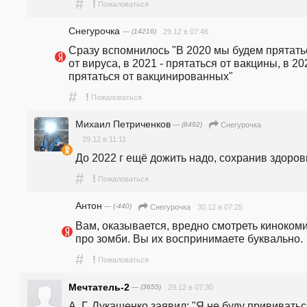
#
!
Пожаловаться
Снегурочка
— (14216)
29.12 в 07:46
Сразу вспомнилось "В 2020 мы будем прятатьс
от вируса, в 2021 - прятаться от вакцины, в 202
прятаться от вакцинированных"
#
!
Пожаловаться
Михаил Петриченков
— (8492)
Снегурочка
29.12 в 11:11
До 2022 г ещё дожить надо, сохранив здоровь
#
!
Пожаловаться
Антон
— (-440)
30.12 в 07:25
Снегурочка
Вам, оказывается, вредно смотреть кинокоми
про зомби. Вы их воспринимаете буквально.
#
!
Пожаловаться
Мечтатель-2
— (3655)
29.12 в 07:30
А. Г. Лукашенко заявил: "Я не буду прививаться