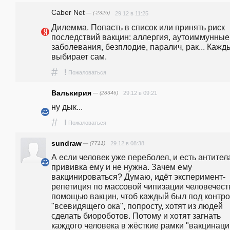
Caber Net
— (-2326)
29.12 в 11:25
Дилемма. Попасть в список или принять риск 
последствий вакцин: аллергия, аутоиммунные 
заболевания, безплодие, паралич, рак... Каждый
выбирает сам.
#
!
Пожаловаться
Валькирия
— (28346)
29.12 в 09:21
ну дык...
#
!
Пожаловаться
sundraw
— (7711)
29.12 в 08:38
А если человек уже переболел, и есть антитела,
прививка ему и не нужна. Зачем ему 
вакцинироваться? Думаю, идёт эксперимент-
репетиция по массовой чипизации человечеств
помощью вакцин, чтоб каждый был под контро
"всевидящего ока", попросту, хотят из людей 
сделать биороботов. Потому и хотят загнать 
каждого человека в жёсткие рамки "вакцинации