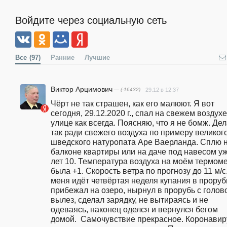
Войдите через социальную сеть
Все
(97)
Ранние
Лучшие
Виктор Арцимович
— (-16432)
29.12 в 12:37
Чёрт не так страшен, как его малюют. Я вот 
сегодня, 29.12.2020 г., спал на свежем воздухе 
улице как всегда. Поясняю, что я не бомж. Дел
так ради свежего воздуха по примеру великого
шведского натуропата Аре Ваерланда. Сплю н
балконе квартиры или на даче под навесом уж
лет 10. Температура воздуха на моём термоме
была +1. Скорость ветра по прогнозу до 11 м/с.
меня идёт четвёртая неделя купания в проруби
прибежал на озеро, нырнул в прорубь с голово
вылез, сделал зарядку, не вытираясь и не 
одеваясь, наконец оделся и вернулся бегом 
домой.  Самочувствие прекрасное. Коронавиру