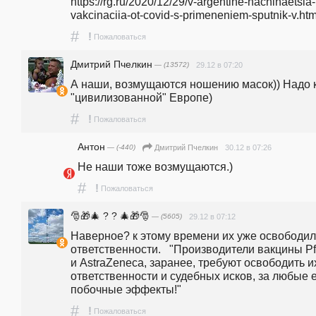
https://rg.ru/2020/12/29/v-argentine-nachinaetsia-
vakcinaciia-ot-covid-s-primeneniem-sputnik-v.htm
#
!
Пожаловаться
Дмитрий Пчелкин
— (13572)
29.12 в 07:20
А наши, возмущаются ношению масок)) Надо ка
"цивилизованной" Европе)
#
!
Пожаловаться
Антон
— (-440)
30.12 в 07:26
Дмитрий Пчелкин
Не наши тоже возмущаются.) 
#
!
Пожаловаться
🎅🎁🎄 ? ? 🎄🎁🎅
— (5605)
29.12 в 07:12
Наверное? к этому времени их уже освободили
ответственности.   "Производители вакцины Pfi
и AstraZeneca, заранее, требуют освободить их
ответственности и судебных исков, за любые е
побочные эффекты!"
#
!
Пожаловаться