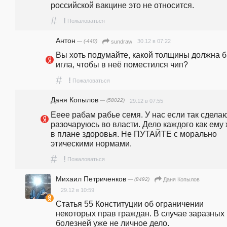
российской вакцине это не относится.
#
!
Пожаловаться
Антон
— (-440)
30.12 в 07:22
sundraw
Вы хоть подумайте, какой толщины должна б
игла, чтобы в неё поместился чип?
#
!
Пожаловаться
Даня Копылов
— (58022)
29.12 в 07:55
Ееее рабам рабье семя. У нас если так сделают
разочаруюсь во власти. Дело каждого как ему 
в плане здоровья. Не ПУТАЙТЕ с морально 
этическими нормами. 
#
!
Пожаловаться
Михаил Петриченков
— (8492)
Даня Копылов
29.12 в 10:59
Статья 55 Конституции об ограничении 
некоторых прав граждан. В случае заразных 
болезней уже не личное дело. 