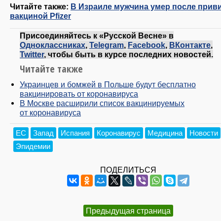
Читайте также:
В Израиле мужчина умер после прив
вакциной Pfizer
Присоединяйтесь к «Русской Весне» в
Одноклассниках
,
Telegram
,
Facebook
,
ВКонтакте
,
Twitter
, чтобы быть в курсе последних новостей.
Читайте также
Украинцев и бомжей в Польше будут бесплатно
вакцинировать от коронавируса
В Москве расширили список вакцинируемых
от коронавируса
ЕС
Запад
Испания
Коронавирус
Медицина
Новости
Эпидемии
ПОДЕЛИТЬСЯ
Предыдущая страница