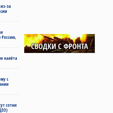
 из-за
ссии
ии
 Россию,
ле налёта
му с
ании
сут сотни
ДЕО)