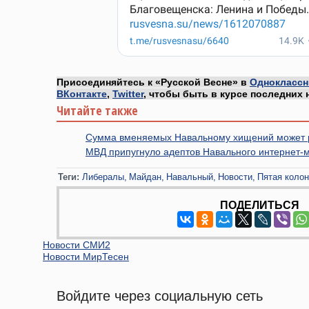
Присоединяйтесь к «Русской Весне» в
Одноклассн
ВКонтакте
,
Twitter
, чтобы быть в курсе последних 
Читайте также
Сумма вменяемых Навальному хищений может р
МВД припугнуло адептов Навального интернет
Теги:
Либералы
Майдан
Навальный
Новости
Пятая коло
ПОДЕЛИТЬСЯ
Новости СМИ2
Новости МирТесен
Войдите через социальную сеть