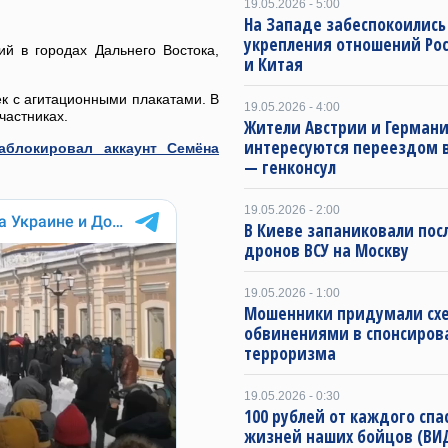
19.05.2026 - 5:00
На Западе забеспокоились
укрепления отношений Ро
й в городах Дальнего Востока,
и Китая
ек с агитационными плакатами. В
19.05.2026 - 4:00
частниках.
Жители Австрии и Герман
интересуются переездом в
заблокировал аккаунт Семёна
— генконсул
19.05.2026 - 2:00
В Киеве запаниковали пос
дронов ВСУ на Москву
19.05.2026 - 1:00
Мошенники придумали схе
обвинениями в спонсиров
терроризма
19.05.2026 - 0:30
100 рублей от каждого спа
жизней наших бойцов (ВИ