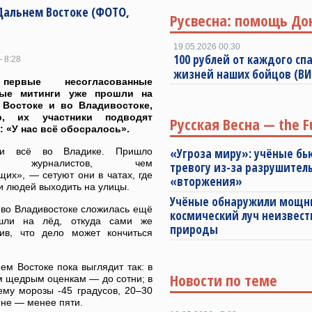
 Дальнем Востоке (ФОТО,
Русвесна: помощь До
19.05.2026 00:30
100 рублей от каждого спа
- 8:28
жизней наших бойцов (В
первые несогласованные
ные митинги уже прошли на
 Востоке и во Владивостоке,
р, их участники подводят
Русская Весна — the F
к: «У нас всё обосралось».
ли всё во Владике. Пришло
«Угроза миру»: учёные бь
е журналистов, чем
тревогу из-за разрушител
их», — сетуют они в чатах, где
«вторжения»
и людей выходить на улицы.
Учёные обнаружили мощ
 во Владивостоке сложилась ещё
космический луч неизвест
ышли на лёд, откуда сами же
природы
ив, что дело может кончиться
м Востоке пока выглядит так: в
Новости по теме
м щедрым оценкам — до сотни; в
ему морозы -45 градусов, 20–30
ине — менее пяти.