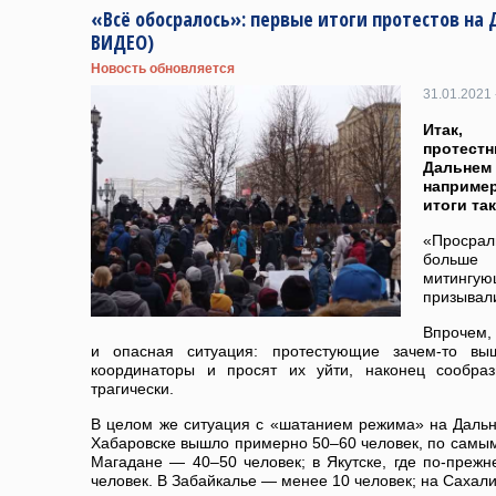
«Всё обосралось»: первые итоги протестов на
ВИДЕО)
Новость обновляется
31.01.2021 
Итак, 
протест
Дальнем
наприме
итоги та
«Просра
больш
митингующ
призывал
Впрочем,
и опасная ситуация: протестующие зачем-то в
координаторы и просят их уйти, наконец сообраз
трагически.
В целом же ситуация с «шатанием режима» на Дальне
Хабаровске вышло примерно 50–60 человек, по самы
Магадане — 40–50 человек; в Якутске, где по-прежн
человек. В Забайкалье — менее 10 человек; на Сахал