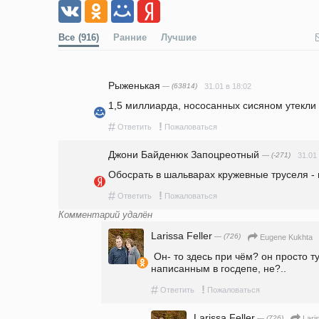
Все
(916)
Ранние
Лучшие
Рыженькая
— (63814)
31.01 в 18:02
1,5 миллиарда, нососанных сисяном утекли
#
!
Ответить
Пожаловаться
Джони Байденюк Запоцреотный
— (-271)
31.01
Обосрать в шальварах кружевные труселя - 
#
!
Ответить
Пожаловаться
Комментарий удалён
Larissa Feller
— (726)
Eugene Kukhta
 Он- то здесь при чём? он просто тупо следует методичкам, 
написанным в госдепе, не?..
#
!
Ответить
Пожаловаться
Larissa Feller
— (726)
Lari