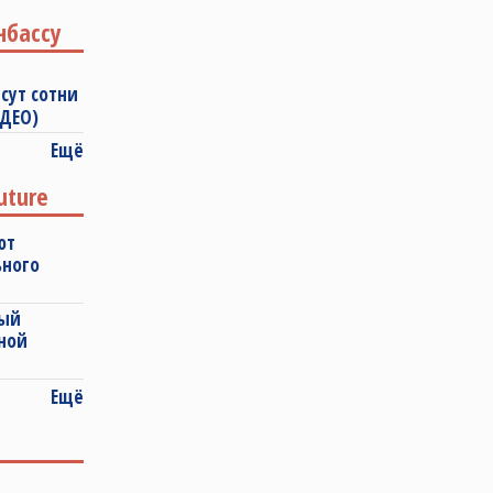
нбассу
сут сотни
ИДЕО)
Ещё
uture
ют
ьного
ный
ной
Ещё