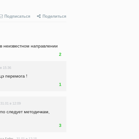
Подписаться
Поделиться
 в неизвестном направлении
2
 в 15:36
цэ перемога !
1
31.01 в 12:09
3
31.01 в 12:15
ssa Feller