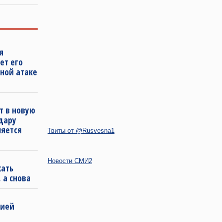
я
ет его
ной атаке
т в новую
удару
ляется
Твиты от @Rusvesna1
Новости СМИ2
кать
 а снова
бией