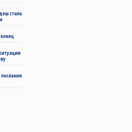
деш стала
м
 конец
 ситуации
еву
 послания