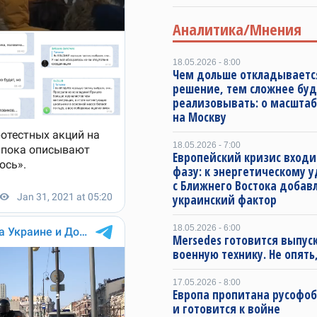
Аналитика/Мнения
18.05.2026 - 8:00
Чем дольше откладываетс
решение, тем сложнее буд
реализовывать: о масштаб
на Москву
18.05.2026 - 7:00
Европейский кризис входи
фазу: к энергетическому 
с Ближнего Востока добав
украинский фактор
18.05.2026 - 6:00
Mersedes готовится выпус
военную технику. Не опять,
17.05.2026 - 8:00
Европа пропитана русофо
и готовится к войне