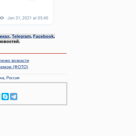
иках
,
Telegram
,
Facebook
,
новостей.
езко возрасти
-мемом (ФОТО)
нна
Россия