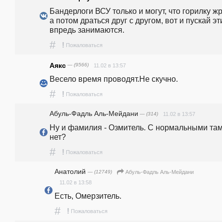
Бандерлоги ВСУ только и могут, что горилку жра
а потом драться друг с другом, вот и пускай эти
впредь занимаются.  
#
!
Пожаловаться
Аякс
— (9566)
11.02 в 13:57
Весело время проводят.Не скучно.
#
!
Пожаловаться
Абуль-Фадль Аль-Мейдани
— (314)
11.02 в 13:57
Ну и фамилия - Озмитель. С нормальными там
нет?
#
!
Пожаловаться
Анатолий
— (12749)
Абуль-Фадль Аль-Мейдани
11.02 в 13:58
Есть, Омерзитель.
#
!
Пожаловаться