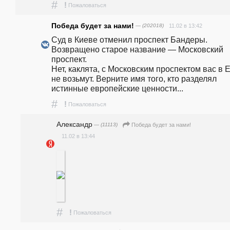
#
!
Пожаловаться
Победа будет за нами!
— (202018)
11.02 в 13:42
Суд в Киеве отменил проспект Бандеры. 
Возвращено старое название — Московский 
проспект.                                                                                                               
Нет, каклята, с Московским проспектом вас в Е
не возьмут. Верните имя того, кто разделял 
истинные европейские ценности...
#
!
Пожаловаться
Александр
— (11113)
Победа будет за нами!
11.02 в 13:44
#
!
Пожаловаться