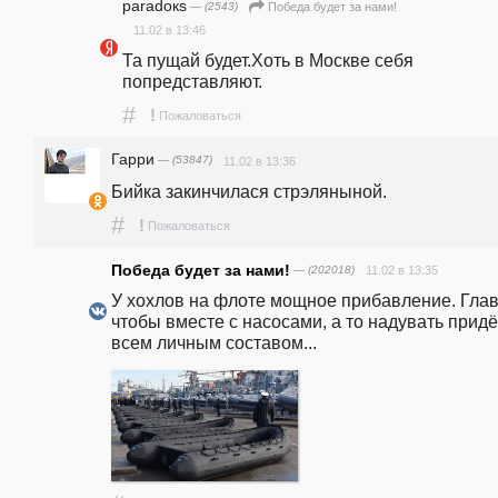
paradoкs
— (2543)
Победа будет за нами!
11.02 в 13:46
Та пущай будет.Хоть в Москве себя 
попредставляют.
#
!
Пожаловаться
Гарри
— (53847)
11.02 в 13:36
Бийка закинчилася стрэляныной.
#
!
Пожаловаться
Победа будет за нами!
— (202018)
11.02 в 13:35
У хохлов на флоте мощное прибавление. Главн
чтобы вместе с насосами, а то надувать придё
всем личным составом...