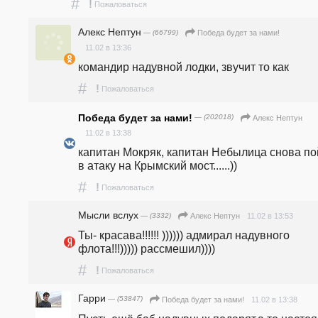
#
!
Пожаловаться
Алекс Нептун
— (66799)
Победа будет за нами!
11.02 в 13:36
командир надувной лодки, звучит то как
#
!
Пожаловаться
Победа будет за нами!
— (202018)
Алекс Нептун
11.02 в 13:38
капитан Мокряк, капитан Небылица снова пой
в атаку на Крымский мост......))
#
!
Пожаловаться
Мысли вслух
— (3332)
11.02 в 13:53
Алекс Нептун
Ты- красава!!!!!! )))))) адмирал надувного 
флота!!!))))) рассмешил)))) 
#
!
Пожаловаться
Гарри
— (53847)
11.02 в 13:38
Победа будет за нами!