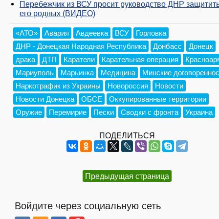
Перебежчик из ВСУ просит руководство ДНР защитит
его родных (ВИДЕО)
«АТО»
Авария
Авдеевка
ВСУ
Горловка
ДНР - Донецкая Народная Республика
Донбасс
Донецк
драка
ДТП
Каратели
Карательная операция
Красноар
Мариуполь
Марьинка
Медицина
Минские договоренно
Наркотрафик из Украины
Новороссия
Новости
Новости Донецка
ОБСЕ
Оккупированные территории
Оружие
Перемирие
Пески
Сводки с фронта
Украина
ПОДЕЛИТЬСЯ
Предыдущая страница
Войдите через социальную сеть