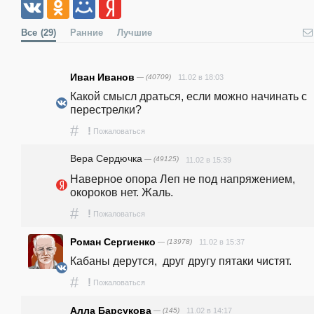
Все
(29)
Ранние
Лучшие
Иван Иванов
— (40709)
11.02 в 18:03
Какой смысл драться, если можно начинать с 
перестрелки?
#
!
Пожаловаться
Вера Сердючка
— (49125)
11.02 в 15:39
Наверное опора Леп не под напряжением, 
окороков нет. Жаль.
#
!
Пожаловаться
Роман Сергиенко
— (13978)
11.02 в 15:37
Кабаны дерутся,  друг другу пятаки чистят.
#
!
Пожаловаться
Алла Барсукова
— (145)
11.02 в 14:17