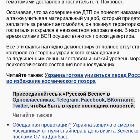
гематомами доставлен в госпиталь н. п. Покровск.
Осознавая, что за совершенное ДТП он понесет наказан
а также учитывая материальный ущерб, который придет
заплатить за ремонт автомобиля, он покинул территори
госпиталя и скрылся в неизвестном направлении. В нас
время силами ВСП осуществляются поиски дезертира.
Все эти факты наглядно демонстрируют полное отсутств
контроля со стороны украинского командования
за подчинённым личным составом и низкий уровень мор
психологического состояния военнослужащих.
Читайте также:
Украина готова унизиться перед Рос
во избежание космического позора
Присоединяйтесь к «Русской Весне» в
Одноклассниках
,
Telegram
,
Facebook
,
ВКонтакте
,
Twitter
, чтобы быть в курсе последних новостей.
Читайте также
Обещанная провокация? Украина заявила о смерти
«всушника» от пули снайпера в день визита Зеленског
послами G7 на Донбасс