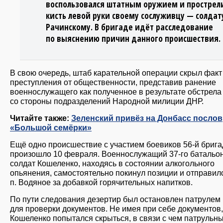
воспользовался штатным оружием и прострел
кисть левой руки своему сослуживцу — солдат
Рачинскому. В бригаде идёт расследование
по выяснению причин данного происшествия.
В свою очередь, штаб карательной операции скрыл факт
преступления от общественности, представив ранение
военнослужащего как полученное в результате обстрела
со стороны подразделений Народной милиции ДНР.
Читайте также:
Зеленский привёз на Донбасс послов
«Большой семёрки»
Ещё одно происшествие с участием боевиков 56-й бриг
произошло 10 февраля. Военнослужащий 37-го батальо
солдат Кошеленко, находясь в состоянии алкогольного
опьянения, самостоятельно покинул позиции и отправилс
п. Водяное за добавкой горячительных напитков.
По пути следования дезертир был остановлен патрулем
для проверки документов. Не имея при себе документов,
Кошеленко попытался скрыться, в связи с чем патрульн