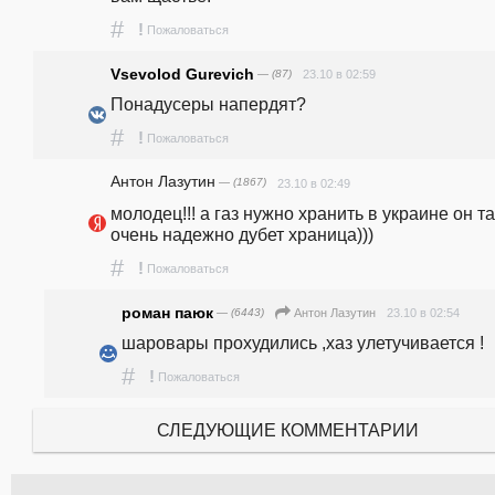
#
!
Пожаловаться
Vsevolod Gurevich
— (87)
23.10 в 02:59
Понадусеры напердят? 
#
!
Пожаловаться
Антон Лазутин
— (1867)
23.10 в 02:49
молодец!!! а газ нужно хранить в украине он та
очень надежно дубет храница))) 
#
!
Пожаловаться
роман паюк
— (6443)
23.10 в 02:54
Антон Лазутин
шаровары прохудились ,хаз улетучивается !
#
!
Пожаловаться
СЛЕДУЮЩИЕ КОММЕНТАРИИ