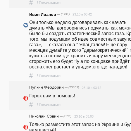
#
!
Пожаловаться
Иван Иванов
— (6991)
23.10 в 03:42
Они только неделю договариваль как начать 
думать:«Мы договорились подумать, как можно
было бы создать стратегический запас газа. К
того, мы подумаем об идее совместных закупо
газа», — сказала она." Япацталом! Ещё пару 
месяцев думайте у кого "дерьмократический" г
купить,а потом где хранить и пару месяцев,кто 
сторожить его будет.Ну а по концовке прийдёт 
весна,снег растает и увидем,кто где нагадил!
#
!
Пожаловаться
Пупкин Феодорий
— (25605)
23.10 в 03:12
Горох вам в помощь!
#
!
Пожаловаться
Николай Совин
— (-138)
23.10 в 03:03
Только разместите этот запас на Украине и буд
вам щастьё!