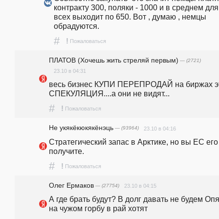
контракту 300, поляки - 1000 и в среднем для 
всех выходит по 650. Вот , думаю , немцы 
обрадуются.
#
!
Пожаловаться
ПЛАТОВ (Хочешь жить стреляй первым)
— (2721)
23.10 в 04:31
весь бизнес КУПИ ПЕРЕПРОДАЙ на биржах эт
СПЕКУЛЯЦИЯ....а они не видят...
#
!
Пожаловаться
Не укякёкюкякёнэць
— (93964)
23.10 в 04:16
Стратегический запас в Арктике, но вы ЕС его 
получите.
#
!
Пожаловаться
Олег Ермаков
— (27754)
23.10 в 04:15
А где брать будут? В долг давать не будем Опя
на чужом горбу в рай хотят