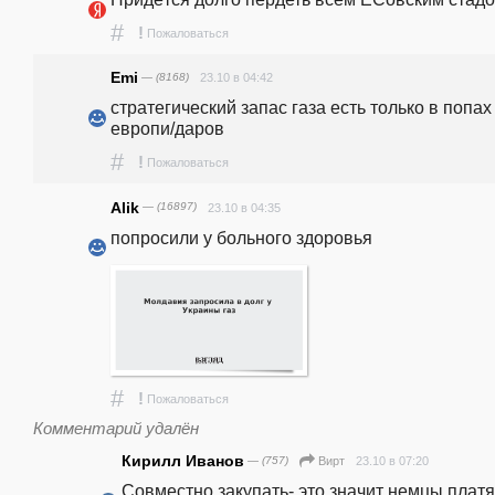
#
!
Пожаловаться
Emi
— (8168)
23.10 в 04:42
стратегический запас газа есть только в попах 
европи/даров
#
!
Пожаловаться
Alik
— (16897)
23.10 в 04:35
попросили у больного здоровья 
#
!
Пожаловаться
Комментарий удалён
Кирилл Иванов
— (757)
23.10 в 07:20
Вирт
Совместно закупать- это значит немцы платят