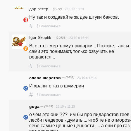
дар ветер
— (2972)
23.10 в 18:33
Ну так и создавайте за две штуки баксов.
#
!
Пожаловаться
Igor Skeptik
— (29638)
23.10 в 16:44
Все это - мертвому припарки... Похоже, гансы и
сами это понимают, только озвучить не 
решаются...
#
!
Пожаловаться
слава шерстов
— (5401)
23.10 в 12:15
И храните газ в шумерии
#
!
Пожаловаться
goga
— (3189)
23.10 в 11:23
о чём это они ???  им бы про пидарастов геев 
лесби гендеров - думать ... чтоб те не отморози
себе самые ценные ценности .... а они про газ ..