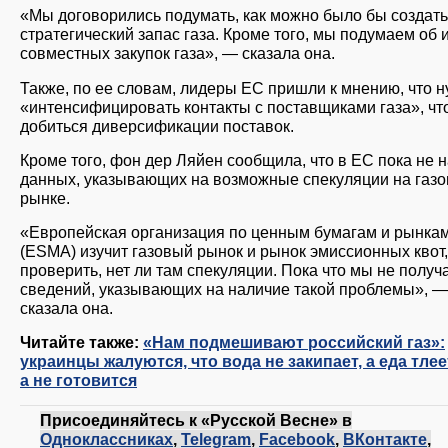
«Мы договорились подумать, как можно было бы создать
стратегический запас газа. Кроме того, мы подумаем об 
совместных закупок газа», — сказала она.
Также, по ее словам, лидеры ЕС пришли к мнению, что 
«интенсифицировать контакты с поставщиками газа», ч
добиться диверсификации поставок.
Кроме того, фон дер Ляйен сообщила, что в ЕС пока не 
данных, указывающих на возможные спекуляции на газ
рынке.
«Европейская организация по ценным бумагам и рынка
(ESMA) изучит газовый рынок и рынок эмиссионных квот
проверить, нет ли там спекуляции. Пока что мы не получ
сведений, указывающих на наличие такой проблемы», —
сказала она.
Читайте также:
«Нам подмешивают российский газ»:
украинцы жалуются, что вода не закипает, а еда тлее
а не готовится
Присоединяйтесь к «Русской Весне» в
Одноклассниках
,
Telegram
,
Facebook
,
ВКонтакте
,