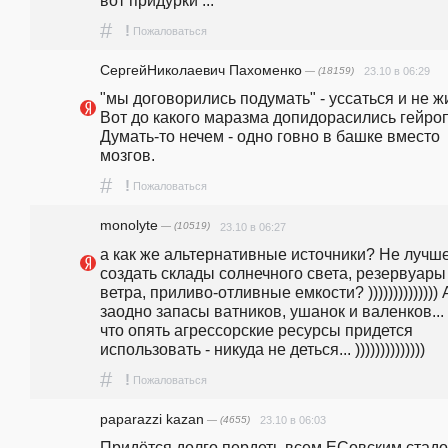
вот придурки ...
#
!
Пожаловаться
СергейНиколаевич Пахоменко
— (18159)
23.10 в 06:29
"мы договорились подумать" - уссаться и не жи
Вот до какого маразма допидорасились гейроп
Думать-то нечем - одно говно в башке вместо 
мозгов.
#
!
Пожаловаться
monolyte
— (10519)
23.10 в 06:27
а как же альтернативные источники? Не лучше
создать склады солнечного света, резервуары 
ветра, приливо-отливные емкости? )))))))))))))) А
заодно запасы ватников, ушанок и валенков... 
что опять агрессорские ресурсы придется 
использовать - никуда не деться... ))))))))))))))
#
!
Пожаловаться
paparazzi kazan
— (4655)
23.10 в 06:03
Придётся долго пердеть всем ЕСовским стадо