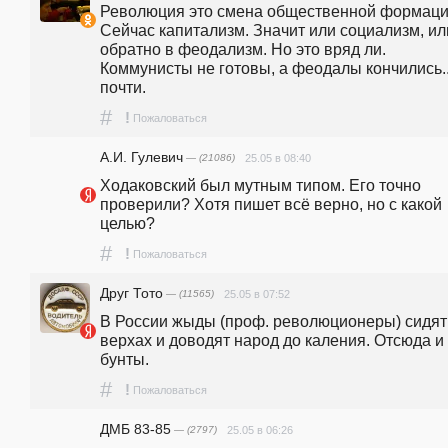
Революция это смена общественной формации
Сейчас капитализм. Значит или социализм, или
обратно в феодализм. Но это вряд ли. 
Коммунисты не готовы, а феодалы кончились...
почти.
#
!
Пожаловаться
А.И. Гулевич
— (21086)
25.05 в 08:40
Ходаковский был мутным типом. Его точно 
проверили? Хотя пишет всё верно, но с какой 
целью?
#
!
Пожаловаться
Друг Тото
— (11565)
25.05 в 07:52
В России жыды (проф. революционеры) сидят 
верхах и доводят народ до каления. Отсюда и 
бунты.
#
!
Пожаловаться
ДМБ 83-85
— (2797)
25.05 в 06:26