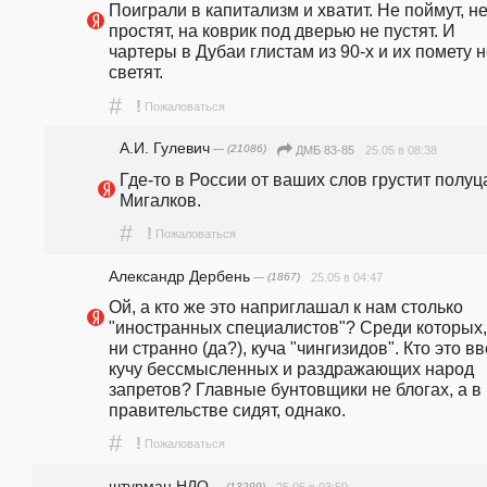
Поиграли в капитализм и хватит. Не поймут, не
простят, на коврик под дверью не пустят. И 
чартеры в Дубаи глистам из 90-х и их помету н
светят.
#
!
Пожаловаться
А.И. Гулевич
— (21086)
25.05 в 08:38
ДМБ 83-85
Где-то в России от ваших слов грустит полуца
Мигалков.
#
!
Пожаловаться
Александр Дербень
— (1867)
25.05 в 04:47
Ой, а кто же это наприглашал к нам столько 
"иностранных специалистов"? Среди которых, 
ни странно (да?), куча "чингизидов". Кто это вв
кучу бессмысленных и раздражающих народ 
запретов? Главные бунтовщики не блогах, а в 
правительстве сидят, однако.
#
!
Пожаловаться
штурман НЛО
— (13299)