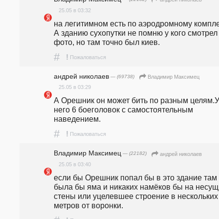
25.05 в 03:32
на легитимном есть по аэродромному комплек
А зданию сухопутки не помню у кого смотрел 
фото, но там точно был киев.
#
!
Пожаловаться
андpeй николаев
— (69738)
Владимир Максимец
25.05 в 03:29
А Орешник он может бить по разным целям.У
него 6 боеголовок с самостоятельным 
наведением.
#
!
Пожаловаться
Владимир Максимец
— (22182)
андpeй николаев
25.05 в 03:40
если бы Орешник попал бы в это здание там 
была бы яма и никаких намёков бы на несущ
стены или уцелевшее строение в нескольких 
метров от воронки.