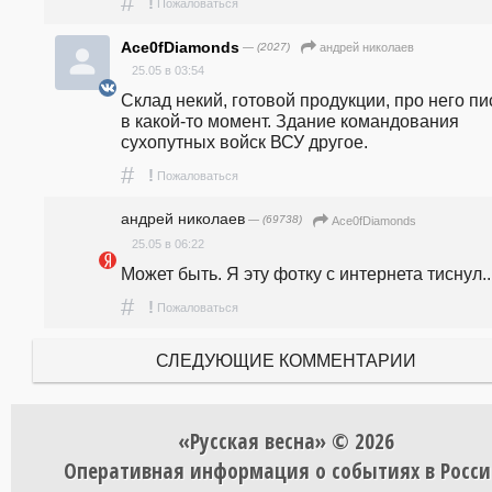
#
!
Пожаловаться
Ace0fDiamonds
— (2027)
андpeй николаев
25.05 в 03:54
Склад некий, готовой продукции, про него пи
в какой-то момент. Здание командования 
сухопутных войск ВСУ другое.
#
!
Пожаловаться
андpeй николаев
— (69738)
Ace0fDiamonds
25.05 в 06:22
Может быть. Я эту фотку с интернета тиснул..
#
!
Пожаловаться
СЛЕДУЮЩИЕ КОММЕНТАРИИ
«Русская весна» © 2026
Оперативная информация о событиях в Росси