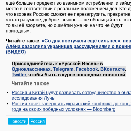
ещё больше поредеют во взаимном истреблении, и займ
место в соответствии с реальным положением дел. Кто д
что взорвав Россию сможет её перезагрузить, превратив
что-то разумное, доброе, вечное — не обольщайтесь: вз
то вы её взорвете, но ошмётки уже ни на что не будут
пригодны».
Читайте также:
«Со дна постучали ещё сильнее»: пе
Алёна разозлила украинцев рассуждениями о воен
(ВИДЕО)
Присоединяйтесь к «Русской Весне» в
Одноклассниках
,
Telegram
,
Facebook
,
ВКонтакте
,
Twitter
, чтобы быть в курсе последних новостей.
Читайте также
Россия и Китай будут развивать сотрудничество в обл
исследования Луны
Россия хочет завершить украинский конфликт до конц
года на своих победных условиях — Bloomberg
Новости
Россия