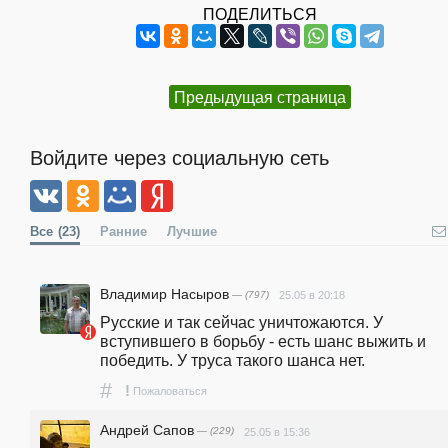
ПОДЕЛИТЬСЯ
Предыдущая страница
Войдите через социальную сеть
Все
(23)
Ранние
Лучшие
Владимир Насыров
— (797)
25.05 в 20:18
Русские и так сейчас уничтожаются. У 
вступившего в борьбу - есть шанс выжить и 
победить. У труса такого шанса нет.
#
!
Пожаловаться
Андрей Сапов
— (229)
25.05 в 15:36