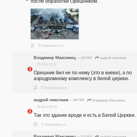
после обработки Орешником. 
#
!
Пожаловаться
Владимир Максимец
— (22182)
андpeй николаев
25.05 в 03:11
Орешник бил не по нему (это в киеве), а по 
аэродромному комплексу в белой церкви.
#
!
Пожаловаться
андpeй николаев
— (69738)
Владимир Максимец
25.05 в 03:28
Так это здание вроде и есть в Белой Церкви.
#
!
Пожаловаться
Владимир Максимец
— (22182)
андpeй николаев