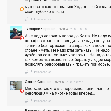
25.05 в 03:59
мутновато как-то товарищ Ходаковский излагае
свои глубокие мысли
#
!
Пожаловаться
Тимофей Черепов
— (13152)
25.05 в 03:50
А не надо доводить народ до бунта. Не надо ку
штрафов и запретов вводить, не надо цену на 
топливо без тормозов на заправках в нефтяно
стране иметь. Не надо рты затыкать.  Не надо 
чурбанов сотнями тысяч завозить. Не надо так
как Кожемяка позволять отбирать у людей море
позволять раворовывать и грабить приморье.
#
!
Пожаловаться
Сергей Соколов
— (12765)
25.05 в 03:47
Мне кажется, что мы перевыполнили план по 
революциям на многие годы вперед...
#
!
Пожаловаться
Владимир Максимец
— (22182)
25.05 в 03:10