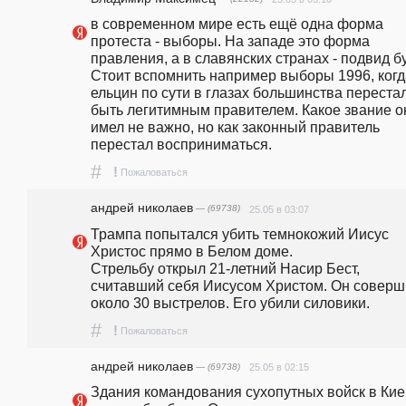
в современном мире есть ещё одна форма 
протеста - выборы. На западе это форма 
правления, а в славянских странах - подвид бу
Стоит вспомнить например выборы 1996, когда
ельцин по сути в глазах большинства перестал
быть легитимным правителем. Какое звание он
имел не важно, но как законный правитель 
перестал восприниматься. 
#
!
Пожаловаться
андpeй николаев
— (69738)
25.05 в 03:07
Трампа попытался убить темнокожий Иисус 
Христос прямо в Белом доме.                                            
Стрельбу открыл 21-летний Насир Бест, 
считавший себя Иисусом Христом. Он соверш
около 30 выстрелов. Его убили силовики. 
#
!
Пожаловаться
андpeй николаев
— (69738)
25.05 в 02:15
Здания командования сухопутных войск в Кие