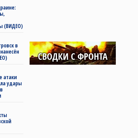
раине:
ы,
ы (ВИДЕО)
ровск в
 нанесён
ЕО)
е атаки
сла удары
 в
и
кты
вской