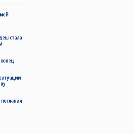
бией
деш стала
м
 конец
 ситуации
еву
 послания