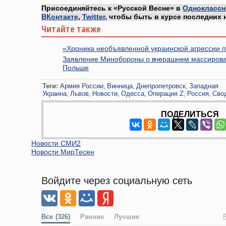
Присоединяйтесь к «Русской Весне» в
Одноклассн
ВКонтакте
,
Twitter
, чтобы быть в курсе последних 
Читайте также
«Хроника необъявленной украинской агрессии 
Заявление Минобороны о вчерашнем массирова
Польше
Теги:
Армия России
Винница
Днепропетровск
Западная
Украина
Львов
Новости
Одесса
Операция Z
Россия
Сво
ПОДЕЛИТЬСЯ
Новости СМИ2
Новости МирТесен
Войдите через социальную сеть
Все
(326)
Ранние
Лучшие