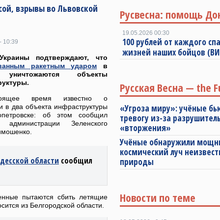
сой, взрывы во Львовской
Русвесна: помощь До
19.05.2026 00:30
100 рублей от каждого спа
- 10:39
жизней наших бойцов (В
Украины подтверждают, что
ванным ракетным ударом
в
 уничтожаются объекты
руктуры.
Русская Весна — the F
оящее время известно о
и в два объекта инфраструктуры
«Угроза миру»: учёные бь
опетровске: об этом сообщил
тревогу из-за разрушител
ы администрации Зеленского
«вторжения»
имошенко.
Учёные обнаружили мощ
космический луч неизвест
Одесской области
сообщил
природы
Новости по теме
енные пытаются сбить летящие
сится из Белгородской области.