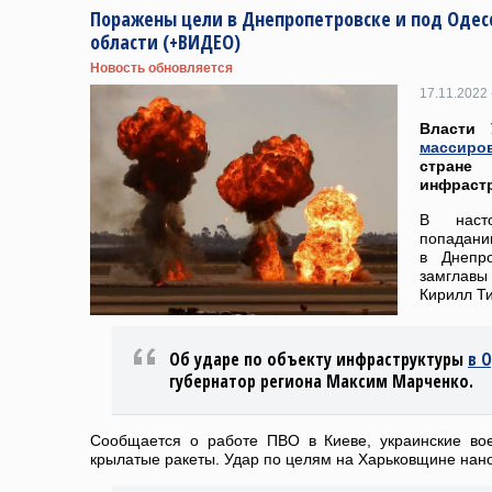
Поражены цели в Днепропетровске и под Одес
области (+ВИДЕО)
Новость обновляется
17.11.2022 
Власти 
массиро
стране
инфраст
В наст
попадани
в Днепр
замглав
Кирилл Т
Об ударе по объекту инфраструктуры
в 
губернатор региона Максим Марченко.
Сообщается о работе ПВО в Киеве, украинские во
крылатые ракеты. Удар по целям на Харьковщине нано