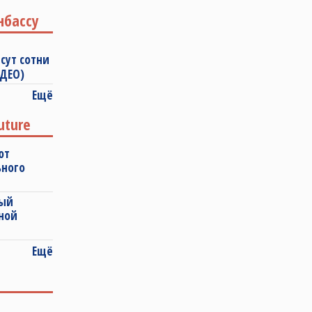
нбассу
сут сотни
ИДЕО)
Ещё
uture
ют
ьного
ный
ной
Ещё