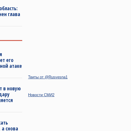
область:
нен глава
я
ет его
ной атаке
Твиты от @Rusvesna1
т в новую
удару
Новости СМИ2
ляется
кать
 а снова