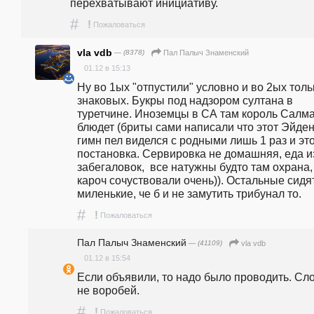
перехватывают инициативу.
#
!
Пожаловаться
vla vdb
— (8378)
Пал Палыч Знаменский
01.12 в 15:13
Ну во 1ых "отпустили" условно и во 2ых тольк
знаковых. Букры под надзором султана в 
туретчине. Иноземцы в СА там король Салма
блюдет (бриты сами написали что этот Эйден к
гимн пел виделся с родными лишь 1 раз и это
постановка. Сервировка не домашняя, еда из
забегаловок,  все натужны будто там охрана, 
кароч сочуствовали очень)). Остальные сидят
миленькие, че б и не замутить трибунал то.
#
!
Пожаловаться
Пал Палыч Знаменский
— (41109)
vla vdb
01.12 в 15:54
Если объявили, то надо было проводить. Сло
не воробей.
#
!
Пожаловаться