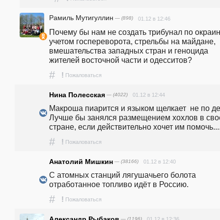
Рамиль Мутигуллин
— (898)
01.12 в 12:46
Почему бы нам не создать трибунал по окраине
учетом госпереворота, стрельбы на майдане, 
вмешательства западных стран и геноцида 
жителей восточной части и одесситов?
#
!
Пожаловаться
Нина Полесская
— (4022)
01.12 в 12:44
Макроша пиарится и языком щелкает  не по делу
Лучше бы занялся размещением хохлов в свое
стране, если действительно хочет им помочь...
#
!
Пожаловаться
Анатолий Мишкин
— (38166)
01.12 в 12:40
С атомных станций лягушачьего болота 
отработанное топливо идёт в Россию.  
#
!
Пожаловаться
Александр Рыбаков
— (1196)
01.12 в 12:36