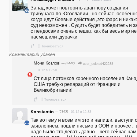
Запад хочет повторить авантюру создания 
трибунала по Югославии , но сейчас ,особенно
когда идут боевые действия ,это фарс и никако
суд невозможен . Судить будет победитель и за
с пендосами очень спешат, как бы весь мир не 
насмешили ,дурачки
#
!
Пожаловаться
Комментарий удалён
Мочи Козлов!
— (3442)
user_deleted422238
01.12 в 12:50
От лица потомков коренного населения Канад
США требую репараций от Франции и 
Великобритании!
#
!
Пожаловаться
Konstantin
— (5365)
01.12 в 12:33
Так вот ему и всем им это и напиши, выступи с
заявлением, пошли письмо в ООН и прочее .. и
надо было это делать давно .. чего сейчас нам 