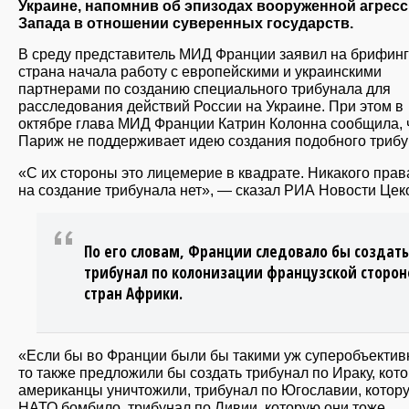
Украине, напомнив об эпизодах вооруженной агрес
Запада в отношении суверенных государств.
В среду представитель МИД Франции заявил на брифинге
страна начала работу с европейскими и украинскими
партнерами по созданию специального трибунала для
расследования действий России на Украине. При этом в
октябре глава МИД Франции Катрин Колонна сообщила, 
Париж не поддерживает идею создания подобного трибу
«С их стороны это лицемерие в квадрате. Никакого прав
на создание трибунала нет», — сказал РИА Новости Цек
По его словам, Франции следовало бы создать
трибунал по колонизации французской сторо
стран Африки.
«Если бы во Франции были бы такими уж суперобъекти
то также предложили бы создать трибунал по Ираку, кот
американцы уничтожили, трибунал по Югославии, котор
НАТО бомбило, трибунал по Ливии, которую они тоже