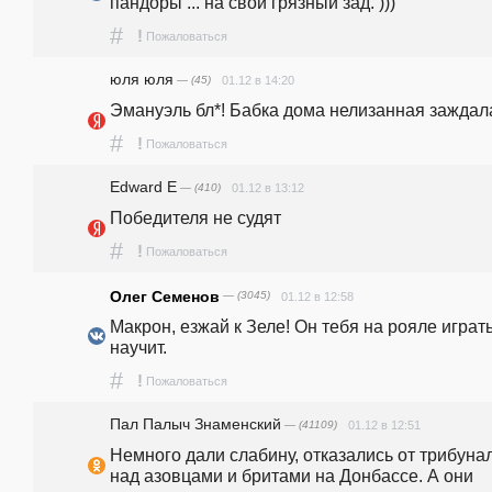
пандоры ... на свой грязный зад. )))
#
!
Пожаловаться
юля юля
— (45)
01.12 в 14:20
Эмануэль бл*! Бабка дома нелизанная заждал
#
!
Пожаловаться
Edward E
— (410)
01.12 в 13:12
Победителя не судят
#
!
Пожаловаться
Олег Семенов
— (3045)
01.12 в 12:58
Макрон, езжай к Зеле! Он тебя на рояле играть
научит.
#
!
Пожаловаться
Пал Палыч Знаменский
— (41109)
01.12 в 12:51
Немного дали слабину, отказались от трибунал
над азовцами и бритами на Донбассе. А они 