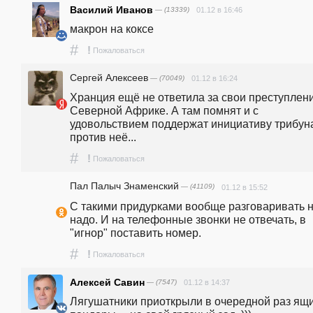
Василий Иванов
— (13339)
01.12 в 16:46
макрон на коксе
#
!
Пожаловаться
Сергей Алексеев
— (70049)
01.12 в 16:24
Хранция ещё не ответила за свои преступлени
Северной Африке. А там помнят и с 
удовольствием поддержат инициативу трибуна
против неё...
#
!
Пожаловаться
Пал Палыч Знаменский
— (41109)
01.12 в 15:52
С такими придурками вообще разговаривать н
надо. И на телефонные звонки не отвечать, в 
"игнор" поставить номер.
#
!
Пожаловаться
Алексей Савин
— (7547)
01.12 в 14:37
Лягушатники приоткрыли в очередной раз ящи