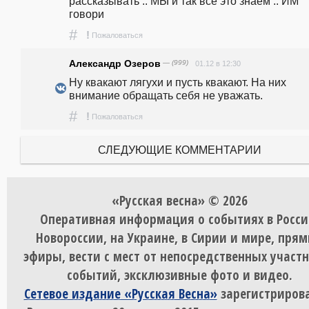
рассказывать .. МЫ и так всё это знаем .. ИМ 
говори
#
!
Пожаловаться
Александр Озеров
— (999)
01.12 в 12:30
Ну квакают лягухи и пусть квакают. На них 
внимание обращать себя не уважать. 
#
!
Пожаловаться
СЛЕДУЮЩИЕ КОММЕНТАРИИ
«Русская весна» © 2026
Оперативная информация о событиях в Росси
Новороссии, на Украине, в Сирии и мире, пря
эфиры, вести с мест от непосредственных участ
событий, эксклюзивные фото и видео.
Сетевое издание «Русская Весна»
зарегистрирова