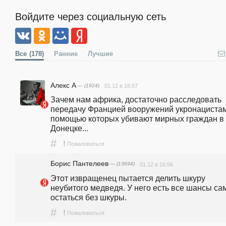
Войдите через социальную сеть
Все
(178)
Ранние
Лучшие
Алекс А
— (1924)
01.12 в 16:57
Зачем нам африка, достаточно расследовать 
передачу Францией вооружений укронацистам 
помощью которых убивают мирных граждан в 
Донецке... 
#
!
Пожаловаться
Борис Пантелеев
— (13694)
01.12 в 16:56
Этот извращенец пытается делить шкуру 
неубитого медведя. У него есть все шансы са
остаться без шкуры.
#
!
Пожаловаться