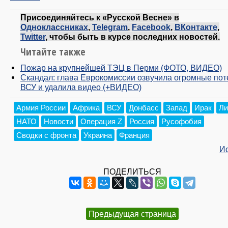
Присоединяйтесь к «Русской Весне» в
Одноклассниках
,
Telegram
,
Facebook
,
ВКонтакте
,
Twitter
, чтобы быть в курсе последних новостей.
Читайте также
Пожар на крупнейшей ТЭЦ в Перми (ФОТО, ВИДЕО)
Скандал: глава Еврокомиссии озвучила огромные пот
ВСУ и удалила видео (+ВИДЕО)
Армия России
Африка
ВСУ
Донбасс
Запад
Ирак
Ли
НАТО
Новости
Операция Z
Россия
Русофобия
Сводки с фронта
Украина
Франция
И
ПОДЕЛИТЬСЯ
Предыдущая страница