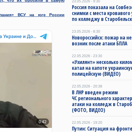
ют, что их бросили в самую
23.05.2026 - 9:30
Россия показала на Совбе
снимки с места кровавого 
мпания» ВСУ на юге России
по колледжу в Старобельс
23.05.2026 - 8:30
Новороссийск: пожар на н
возник после атаки БПЛА
22.05.2026 - 23:30
«Ухилянт» несколько кило
катал на капоте украинску
полицейскую (ВИДЕО)
22.05.2026 - 20:38
В ЛНР введен режим
ЧС регионального характер
атаки на колледж в Старо
(ФОТО, ВИДЕО)
22.05.2026 - 19:20
Путин: Ситуация на фронте