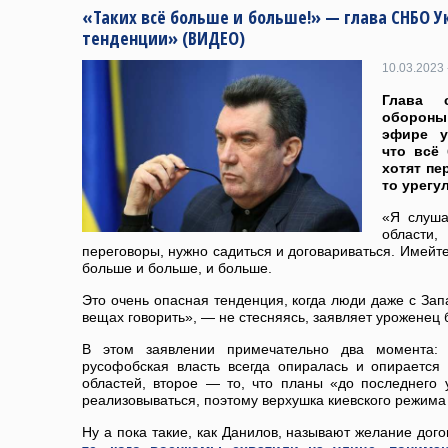
«Таких всё больше и больше!» — глава СНБО У
тенденции» (ВИДЕО)
10.03.2023 
Глава 
обороны
эфире у
что всё
хотят пе
то урегу
«Я слуша
области,
переговоры, нужно садиться и договариваться. Имейте 
больше и больше, и больше.
Это очень опасная тенденция, когда люди даже с Зап
вещах говорить», — не стесняясь, заявляет уроженец 
В этом заявлении примечательно два момента:
русофобская власть всегда опиралась и опирается
областей, второе — то, что планы «до последнего
реализовываться, поэтому верхушка киевского режима
Ну а пока такие, как Данилов, называют желание дог