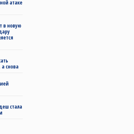
ной атаке
т в новую
удару
ляется
кать
 а снова
бией
деш стала
м