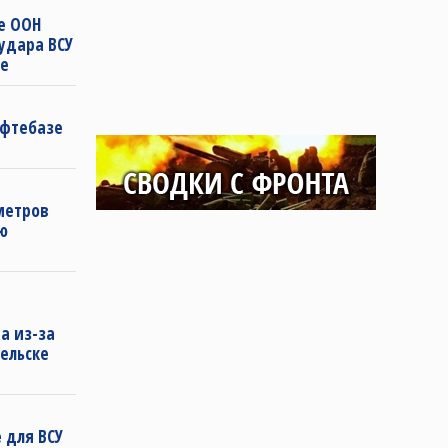
зе ООН
удара ВСУ
ке
ефтебазе
метров
ю
а из-за
бельске
 для ВСУ