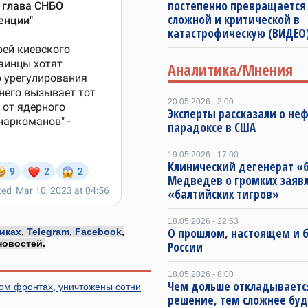
постепенно превращается
сложной и критической в
катастрофическую (ВИДЕО
Аналитика/Мнения
20.05.2026 - 2:00
Эксперты рассказали о не
парадоксе в США
19.05.2026 - 17:00
Клинический дегенерат «
Медведев о громких заяв
«балтийских тигров»
18.05.2026 - 22:53
О прошлом, настоящем и
иках
,
Telegram
,
Facebook
,
новостей.
России
18.05.2026 - 8:00
Чем дольше откладываетс
ом фронтах, уничтожены сотни
решение, тем сложнее буд