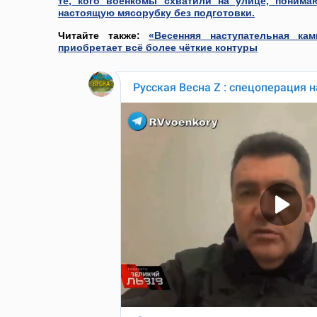
те, кого военкомы схватили на улице, понима
настоящую мясорубку без подготовки.
Читайте также:
«Весенняя наступательная ка
приобретает всё более чёткие контуры