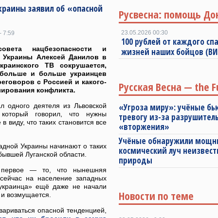
краины заявил об «опасной
Русвесна: помощь До
23.05.2026 00:30
- 7:59
100 рублей от каждого спа
совета нацбезопасности и
жизней наших бойцов (В
 Украины Алексей Данилов в
краинского ТВ сокрушается,
 больше и больше украинцев
реговоров с Россией и какого-
Русская Весна — the F
лирования конфликта.
л одного деятеля из Львовской
«Угроза миру»: учёные бь
 который говорил, что нужны
тревогу из-за разрушител
в виду, что таких становится все
«вторжения»
Учёные обнаружили мощ
адной Украины начинают о таких
космический луч неизвест
бывшей Луганской области.
природы
 первое — то, что нынешняя
 сейчас на население западных
 украинца» ещё даже не начали
Новости по теме
 и возмущается.
овариваться опасной тенденцией,