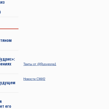
 из
)
фтяном
будрис»:
лениях
Твиты от @Rusvesna1
Новости СМИ2
 будущем
я
ет его