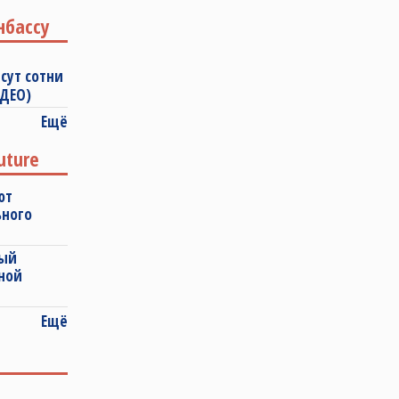
нбассу
сут сотни
ИДЕО)
Ещё
uture
ют
ьного
ный
ной
Ещё