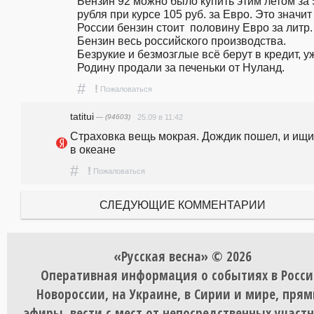
Бензин 92 можно было купить этим летом за 5
рубля при курсе 105 руб. за Евро. Это значит 
России бензин стоит  половину Евро за литр. 
Бензин весь российского производства.  
Безрукие и безмозглые всё берут в кредит, уж
Родину продали за печеньки от Нуланд.
#
!
Пожаловаться
tatitui
— (94603)
25.09 в 11:42
Страховка вещь мокрая. Дождик пошел, и ищи 
в океане
#
!
Пожаловаться
СЛЕДУЮЩИЕ КОММЕНТАРИИ
«Русская весна» © 2026
Оперативная информация о событиях в Росси
Новороссии, на Украине, в Сирии и мире, пря
эфиры, вести с мест от непосредственных участ