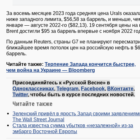
За восемь месяцев 2023 года средняя цена Urals оказал
ниже западного лимита, $56,58 за баррель, и меньше, че
январе — августе 2022-го ($82,13). 19 сентября цены на
Brent достигли $95 за баррель впервые с ноября 2022 го
По данным Reuters, страны G7 не планируют пересматри
ближайшее время потолок цен на российскую нефть в $6
баррель.
Читайте также:
Терпение Запада кончится быстрее,
чем война на Украине — Bloomberg
Присоединяйтесь к «Русской Весне» в
Одноклассниках
,
Telegram
,
Facebook
,
ВКонтакте
,
Twitter
, чтобы быть в курсе последних новостей.
Читайте также
Зеленский привёл в ярость Запад своими заявления
The Wall Street Journal
Стала известна сумма убытков «незалежной» из-за
эмбарго Восточной Европы