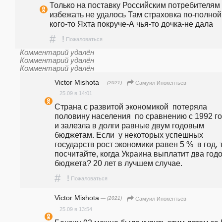
Только на поставку Российским потребителям 
избежать не удалось Там страховка по-полной -
кого-то Яхта покруче-А чья-то дочка-не дала
#
!
Пожаловаться
Комментарий удалён
Комментарий удалён
Комментарий удалён
Victor Mishota
— (2021)
Самуил Инокентьев
25.09 в 14:01
Страна с развитой экономикой  потеряла 
половину населения  по сравнению с 1992 го
и залезла в долги равные двум годовым 
бюджетам. Если  у некоторых успешных 
государств рост экономики равен 5 %  в год, т
посчитайте, когда Украина выплатит два годо
бюджета? 20 лет в лучшем случае.
#
!
Пожаловаться
Victor Mishota
— (2021)
Самуил Инокентьев
25.09 в 13:54