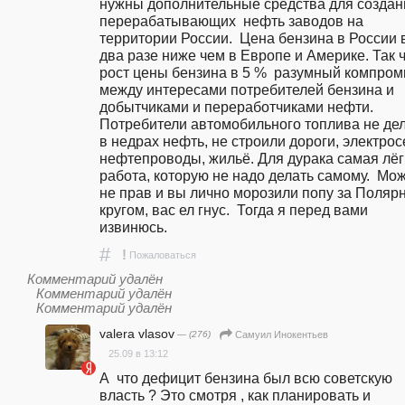
нужны дополнительные средства для создани
перерабатывающих  нефть заводов на 
территории России.  Цена бензина в России в
два разе ниже чем в Европе и Америке. Так ч
рост цены бензина в 5 %  разумный компроми
между интересами потребителей бензина и 
добытчиками и переработчиками нефти.  
Потребители автомобильного топлива не дел
в недрах нефть, не строили дороги, электросе
нефтепроводы, жильё. Для дурака самая лёгк
работа, которую не надо делать самому.  Може
не прав и вы лично морозили попу за Поляр
кругом, вас ел гнус.  Тогда я перед вами 
извинюсь.
#
!
Пожаловаться
Комментарий удалён
Комментарий удалён
Комментарий удалён
valera vlasov
— (276)
Самуил Инокентьев
25.09 в 13:12
А  что дефицит бензина был всю советскую  
власть ? Это смотря , как планировать и 