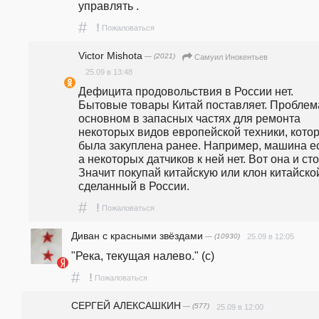
управлять .
#
!
Пожаловаться
Victor Mishota
— (2021)
Самуил Инокентьев
25.09 в 13:48
Дефицита продовольствия в России нет. 
Бытовые товары Китай поставляет. Проблема
основном в запасных частях для ремонта 
некоторых видов европейской техники, котор
была закуплена ранее. Например, машина ест
а некоторых датчиков к ней нет. Вот она и стои
Значит покупай китайскую или клон китайской
сделанный в России.   
#
!
Пожаловаться
Диван с красными звёздами
— (10930)
25.09 в 12:05
"Река, текущая налево." (с)
#
!
Пожаловаться
СЕРГЕЙ АЛЕКСАШКИН
— (577)
25.09 в 12:00