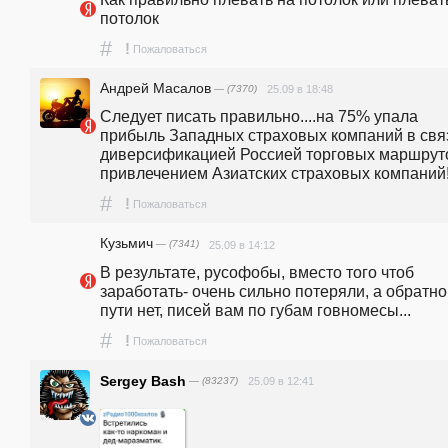
потолок
#
!
Пожаловаться
Андрей Масалов
— (7370)
25.09 в 18:48
Следует писать правильно....на 75% упала 
прибыль Западных страховых компаний в связ
диверсификацией Россией торговых маршрутов
привлечением Азиатских страховых компаний
#
!
Пожаловаться
Кузьмич
— (7341)
25.09 в 14:12
В результате, русофобы, вместо того чтоб 
заработать- очень сильно потеряли, а обратног
пути нет, писей вам по губам говномесы...
#
!
Пожаловаться
Sergey Bash
— (83237)
25.09 в 12:41