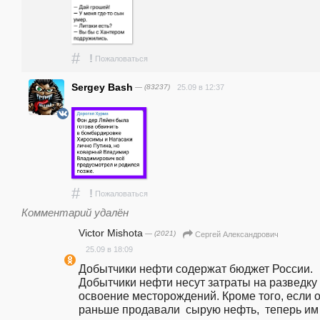
#
!
Пожаловаться
Sergey Bash
— (83237)
25.09 в 12:37
#
!
Пожаловаться
Комментарий удалён
Victor Mishota
— (2021)
Сергей Александрович
25.09 в 18:09
Добытчики нефти содержат бюджет России. 
Добытчики нефти несут затраты на разведку 
освоение месторождений. Кроме того, если о
раньше продавали  сырую нефть,  теперь им 