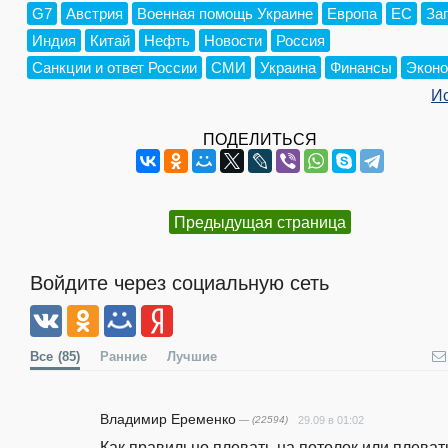
G7
Австрия
Военная помощь Украине
Европа
ЕС
За
Индия
Китай
Нефть
Новости
Россия
Санкции и ответ России
СМИ
Украина
Финансы
Эконо
И
ПОДЕЛИТЬСЯ
Предыдущая страница
Войдите через социальную сеть
Все
(85)
Ранние
Лучшие
Владимир Еременко
— (22594)
29.09 в 01:02
Как правильно плевать на потолок или плевать