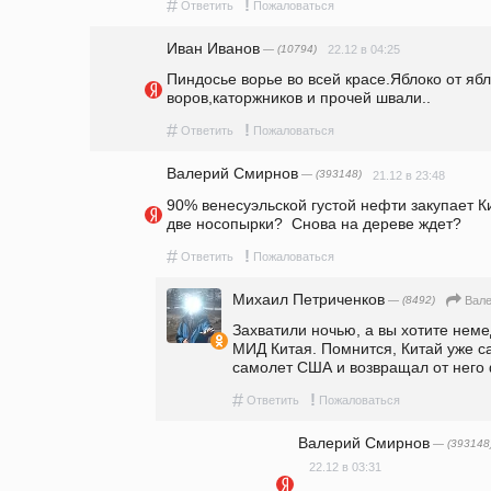
#
!
Ответить
Пожаловаться
Иван Иванов
— (10794)
22.12 в 04:25
Пиндосье ворье во всей красе.Яблоко от ябл
воров,каторжников и прочей швали..
#
!
Ответить
Пожаловаться
Валерий Смирнов
— (393148)
21.12 в 23:48
90% венесуэльской густой нефти закупает Ки
две носопырки?  Снова на дереве ждет?
#
!
Ответить
Пожаловаться
Михаил Петриченков
— (8492)
Вал
Захватили ночью, а вы хотите неме
МИД Китая. Помнится, Китай уже с
самолет США и возвращал от него 
#
!
Ответить
Пожаловаться
Валерий Смирнов
— (393148
22.12 в 03:31