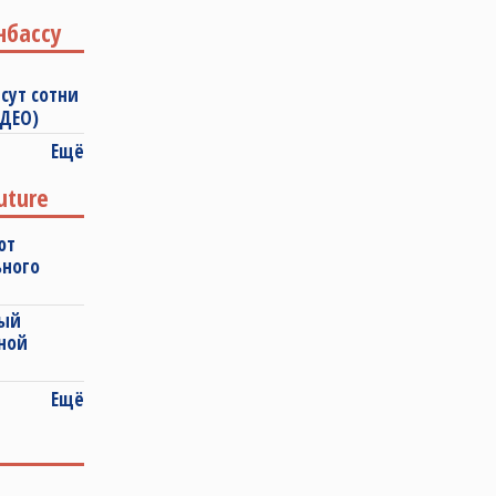
нбассу
сут сотни
ИДЕО)
Ещё
uture
ют
ьного
ный
ной
Ещё