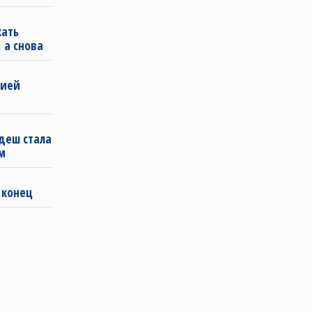
кать
 а снова
бией
деш стала
м
 конец