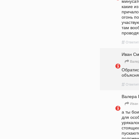
минусат
какие из
причалов
огонь по
участвую
там воо
проводя
#
Ответит
Иван См
Вале
Обратись
объясня
#
Ответит
Валера 
Иван
а ты бои
для осо
урякалок
стоящих
пускаютс
положено