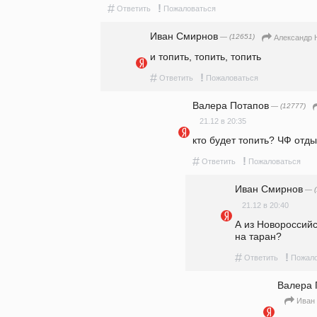
#
!
Ответить
Пожаловаться
Иван Смирнов
— (12651)
Александр 
и топить, топить, топить
#
!
Ответить
Пожаловаться
Валера Потапов
— (12777)
21.12 в 20:35
кто будет топить? ЧФ отд
#
!
Ответить
Пожаловаться
Иван Смирнов
— (
21.12 в 20:40
А из Новороссийс
на таран?
#
!
Ответить
Пожало
Валера 
Иван