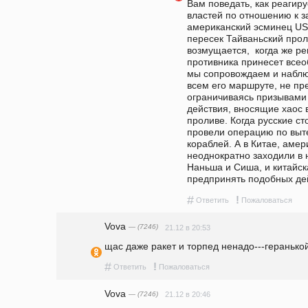
Вам поведать, как реагиру
властей по отношению к запа
американский эсминец USS
пересек Тайваньский прол
возмущается,  когда же р
противника принесет всеоб
мы сопровождаем и наблю
всем его маршруте, не пр
ограничиваясь призывами
действия, вносящие хаос в
проливе. Когда русские ст
провели операцию по выт
кораблей. А в Китае, амер
неоднократно заходили в 
Наньша и Сиша, и китайск
предпринять подобных де
#
!
Ответить
Пожаловаться
Vova
— (7246)
21.12 в 20:53
щас даже ракет и торпед ненадо---геранькой
#
!
Ответить
Пожаловаться
Vova
— (7246)
21.12 в 20:46