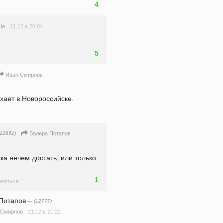
4
21.12 в 20:04
Не
5
Иван Смирнов
ыхает в Новороссийске.
12651)
Валера Потапов
ка нечем достать, или только 
1
ваться
Потапов
— (12777)
21.12 в 21:22
 Смирнов