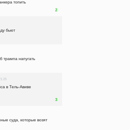
анкера топить
2
рду бьют
б трампа напугать
21:25
са в Тель-Авиве 
3
ные суда, которые возят 