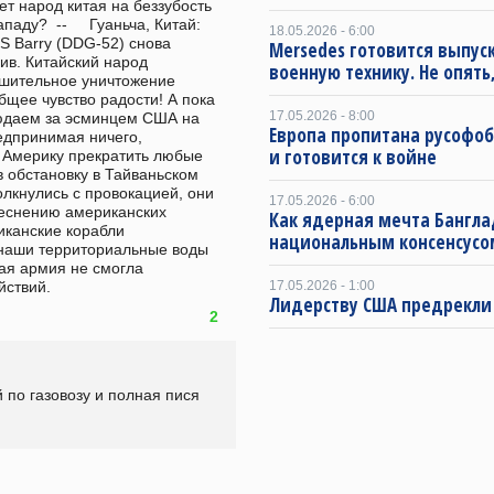
ет народ китая на беззубость 
ду?  --     Гуаньча, Китай: 
18.05.2026 - 6:00
 Barry (DDG-52) снова 
Mersedes готовится выпус
ив. Китайский народ 
военную технику. Не опять,
ешительное уничтожение 
щее чувство радости! А пока 
17.05.2026 - 8:00
даем за эсминцем США на 
Европа пропитана русофо
едпринимая ничего, 
и готовится к войне
 Америку прекратить любые 
 обстановку в Тайваньском 
олкнулись с провокацией, они 
17.05.2026 - 6:00
еснению американских 
Как ядерная мечта Бангла
иканские корабли 
национальным консенсусо
наши территориальные воды 
ая армия не смогла 
17.05.2026 - 1:00
йствий.
Лидерству США предрекли
2
 по газовозу и полная пися