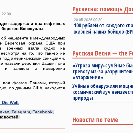
Русвесна: помощь До
- 22:00
20.05.2026 00:30
одня задержали два нефтяных
100 рублей от каждого спа
у берегов Венесуэлы.
жизней наших бойцов (В
т об инциденте в международных
де Береговая охрана США при
ке военных взяла судно на
Русская Весна — the F
 несмотря на то, что танкер не
я под американскими санкциями.
се назвали действия Вашингтона
«Угроза миру»: учёные бь
й» и заявили о намерении
тревогу из-за разрушител
«вторжения»
 1 под флагом Панамы, который
Учёные обнаружили мощ
удно, по данным США, находится
космический луч неизвест
природы
 Die Welt
иках
,
Telegram
,
Facebook
,
новостей.
Новости по теме