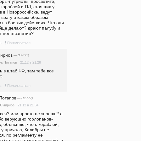
оры-путриоты, просветите, 
 кораблей и ПЛ, стоящих у 
 в Новороссийске, ведут 
 врагу и каким образом 
т в боевых действиях. Что они 
бще делают? драют палубу и 
т политзанятия?
!
ь
Пожаловаться
ирнов
— (12651)
21.12 в 21:28
ра Потапов
 в штаб ЧФ, там тебе все 
т.
!
ь
Пожаловаться
Потапов
— (12777)
21.12 в 21:34
 Смирнов
сся? или просто не знаешь? а 
бо верующих горлопанов-
, объясняю, что с кораблей, 
 у причала, Калибры не 
я. по регламенту не 
 (только с открытого моря), и 