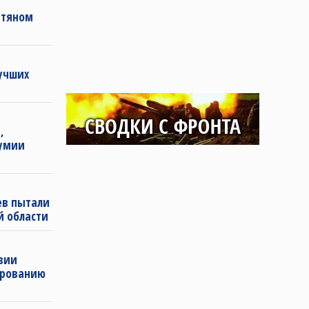
фтяном
лучших
,
зумии
ев пытали
й области
твии
ированию