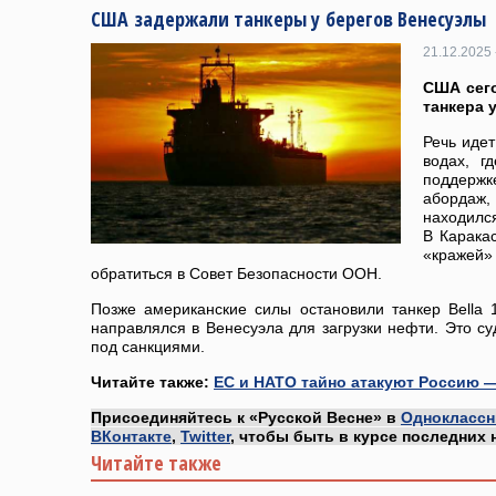
США задержали танкеры у берегов Венесуэлы
21.12.2025 
США сег
танкера 
Речь иде
водах, г
поддерж
абордаж,
находилс
В Карака
«краже
обратиться в Совет Безопасности ООН.
Позже американские силы остановили танкер Bella
направлялся в Венесуэла для загрузки нефти. Это с
под санкциями.
Читайте также:
ЕС и НАТО тайно атакуют Россию —
Присоединяйтесь к «Русской Весне» в
Одноклассн
ВКонтакте
,
Twitter
, чтобы быть в курсе последних 
Читайте также