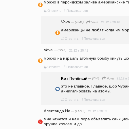
можно в персидском заливе американские т
#
!
Ответить
Пожаловаться
Vova
— (7246)
21.12 в 20:48
Vova
американцы не любят когда им мо
#
!
Ответить
Пожаловаться
Vova
— (7246)
21.12 в 20:41
можно на израиль атомную бомбу кинуть шо
#
!
Ответить
Пожаловаться
Кот Печёный
— (740)
21.12 в 
Vova
это не главное. Главное, шоб Чубай
аннигилировать на атомы.
#
!
Ответить
Пожаловаться
Александр Не
— (41718)
21.12 в 20:03
мне кажется и нам пора объявлять санкцион
оружие хохлам и др.