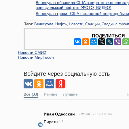
Венесуэла обвинила США в пиратстве после зад
венесуэльской нефтью (ФОТО, ВИДЕО)
Венесуэла грозит США остановкой нефтедобыч
Теги:
Венесуэла
Нефть
Новости
Санкции
Сводки с фрон
ПОДЕЛИТЬСЯ
Новости СМИ2
Новости МирТесен
Войдите через социальную сеть
Все
(33)
Ранние
Лучшие
Иван Одесский
— (19396)
22.12 в 08:04
Пираты !!!