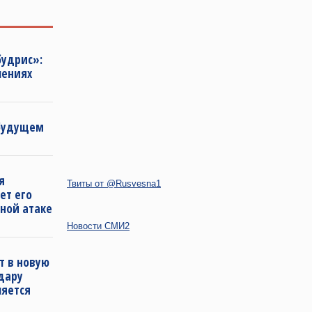
будрис»:
лениях
 будущем
я
Твиты от @Rusvesna1
ет его
ной атаке
Новости СМИ2
т в новую
удару
ляется