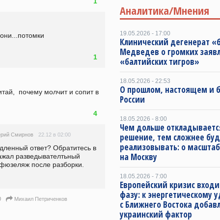
1
Аналитика/Мнения
19.05.2026 - 17:00
они...потомки 
Клинический дегенерат «
Медведев о громких заяв
1
«балтийских тигров»
18.05.2026 - 22:53
О прошлом, настоящем и
тай,  почему молчит и сопит в 
России
4
18.05.2026 - 8:00
Чем дольше откладываетс
22.12 в 02:00
ерий Смирнов
решение, тем сложнее буд
реализовывать: о масштаб
дленный ответ? Обратитесь в 
на Москву
ажал разведывателтьный 
фюзеляж после разборки. 
18.05.2026 - 7:00
Европейский кризис входи
фазу: к энергетическому 
)
Михаил Петриченков
с Ближнего Востока добав
украинский фактор