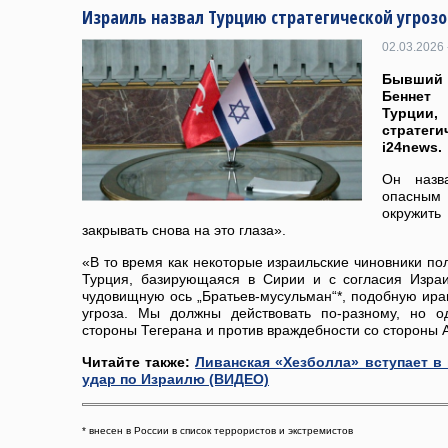
Израиль назвал Турцию стратегической угроз
02.03.2026 
Бывший
Беннет
Турци
стратег
i24news.
Он назв
опасным
окружит
закрывать снова на это глаза».
«В то время как некоторые израильские чиновники пол
Турция, базирующаяся в Сирии и с согласия Изра
чудовищную ось „Братьев-мусульман“*, подобную иран
угроза. Мы должны действовать по-разному, но о
стороны Тегерана и против враждебности со стороны 
Читайте также:
Ливанская «Хезболла» вступает в
удар по Израилю (ВИДЕО)
* внесен в России в список террористов и экстремистов