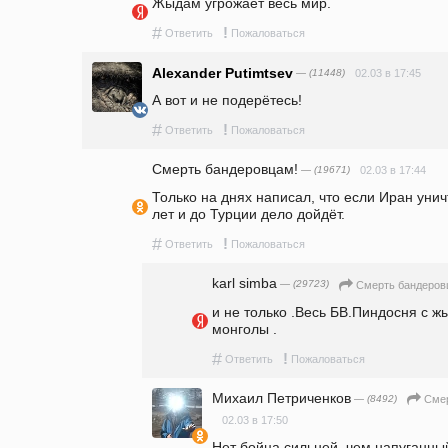
Жыдам угрожает весь мир. 
#
!
Ответить
Пожаловаться
Alexander Putimtsev
— (11448)
02.03 в 17:45
А вот и не подерётесь!
#
!
Ответить
Пожаловаться
Смерть бандеровцам!
— (19671)
02.03 в 17:44
Только на днях написал, что если Иран уничт
лет и до Турции дело дойдёт. 
#
!
Ответить
Пожаловаться
karl simba
— (29723)
Смерть бандеров
и не только .Весь БВ.Пиндосня с ж
монголы .
#
!
Ответить
Пожаловаться
Михаил Петриченков
— (8492)
Смер
02.03 в 17:50
Нет бойца сильней, чем напуганный 