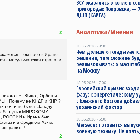
ВСУ оказались в котле в с
пригородах Покровска, — 7
ДШВ (КАРТА)
Аналитика/Мнения
2
18.05.2026 - 8:00
Чем дольше откладываетс
окажется! Тем паче в Иране 
решение, тем сложнее буд
ия - масульманская страна, и 
реализовывать: о масштаб
на Москву
18.05.2026 - 7:00
Европейский кризис входи
фазу: к энергетическому 
никого нет. Фицо , Орбан и 
с Ближнего Востока добав
Ы ! Почему не КНДР и КНР ? 
украинский фактор
почти не будет. Западу  
 себе путь к МИРОВОМУ 
, РОССИИ и Ирана был 
18.05.2026 - 6:00
Кавказ и в Среднюю Азию. 
Mersedes готовится выпус
исправить ! 
военную технику. Не опять,
2