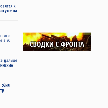
овятся к
ан уже на
вного
е в ЕС
сё дальше
аинские
 сбил
тр