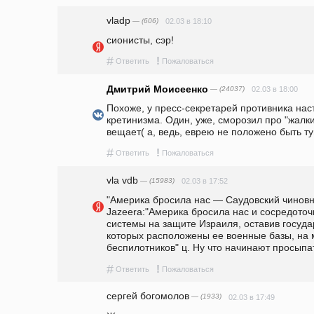
vladp
— (606)
02.03 в 18:10
сионисты, сэр!
#
!
Ответить
Пожаловаться
Дмитрий Моисеенко
— (24037)
02.03 в 18:00
Похоже, у пресс-секретарей противника наст
кретинизма. Один, уже, сморозил про "жалки
вещает( а, ведь, еврею не положено быть ту
#
!
Ответить
Пожаловаться
vla vdb
— (15983)
02.03 в 17:52
"Америка бросила нас — Саудовский чиновн
Jazeera:"Америка бросила нас и сосредоточ
системы на защите Израиля, оставив государ
которых расположены ее военные базы, на м
беспилотников" ц. Ну что начинают просыпат
#
!
Ответить
Пожаловаться
сергей богомолов
— (1933)
02.03 в 17:49