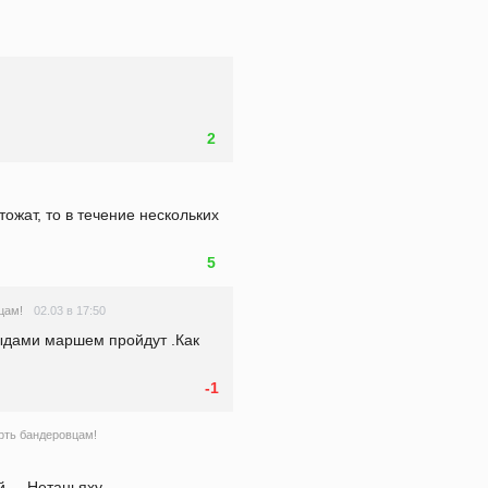
2
ожат, то в течение нескольких 
5
02.03 в 17:50
цам!
ыдами маршем пройдут .Как 
-1
ть бандеровцам!
... Нетаньяху. 