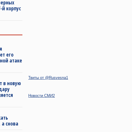
еверных
-й корпус
я
ет его
ной атаке
Твиты от @Rusvesna1
т в новую
удару
ляется
Новости СМИ2
кать
 а снова