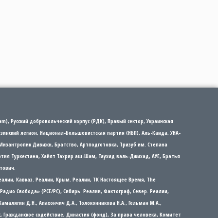
m), Русский добровольческий корпус (РДК), Правый сектор, Украинская
рузинский легион, Национал-Большевистская партия (НБП), Аль-Каида, УНА-
Мизантропик Дивижн, Братство, Артподготовка, Тризуб им. Степана
партия Туркестана, Хайят Тахрир аш-Шам, Таухид валь-Джихад, АУЕ, Братья
тович.
еалии, Кавказ. Реалии, Крым. Реалии, ТК Настоящее Время, The
а/Радио Свобода» (PCE/PC), Сибирь. Реалии, Фактограф, Север. Реалии,
 Камалягин Д.Н., Апахончич Д.А., Толоконникова Н.А., Гельман М.А.,
ос, Гражданское содействие, Династия (фонд), За права человека, Комитет