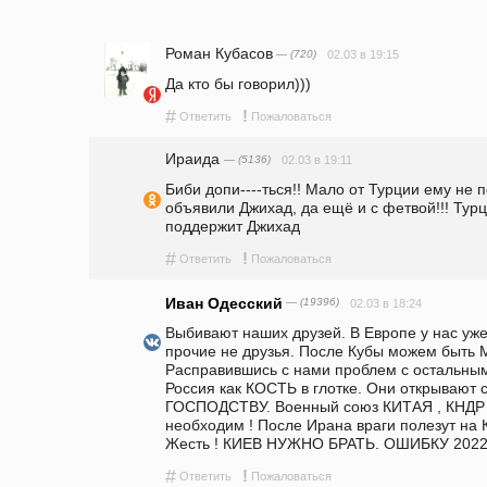
Роман Кубасов
— (720)
02.03 в 19:15
Да кто бы говорил)))
#
!
Ответить
Пожаловаться
Ираида
— (5136)
02.03 в 19:11
Биби допи----ться!! Мало от Турции ему не п
объявили Джихад, да ещё и с фетвой!!! Турц
поддержит Джихад
#
!
Ответить
Пожаловаться
Иван Одесский
— (19396)
02.03 в 18:24
Выбивают наших друзей. В Европе у нас уже 
прочие не друзья. После Кубы можем быть М
Расправившись с нами проблем с остальными 
Россия как КОСТЬ в глотке. Они открывают
ГОСПОДСТВУ. Военный союз КИТАЯ , КНДР 
необходим ! После Ирана враги полезут на 
Жесть ! КИЕВ НУЖНО БРАТЬ. ОШИБКУ 2022 
#
!
Ответить
Пожаловаться