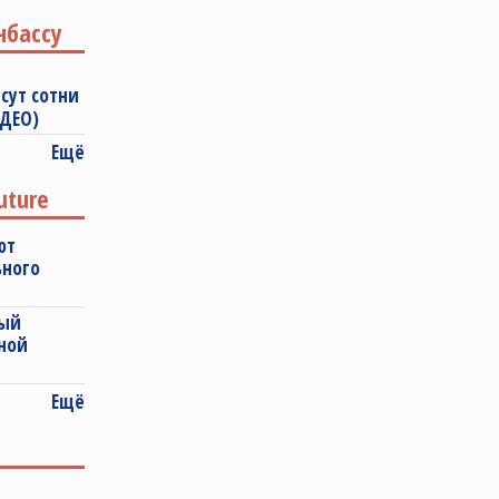
нбассу
сут сотни
ИДЕО)
Ещё
uture
ют
ьного
ный
ной
Ещё