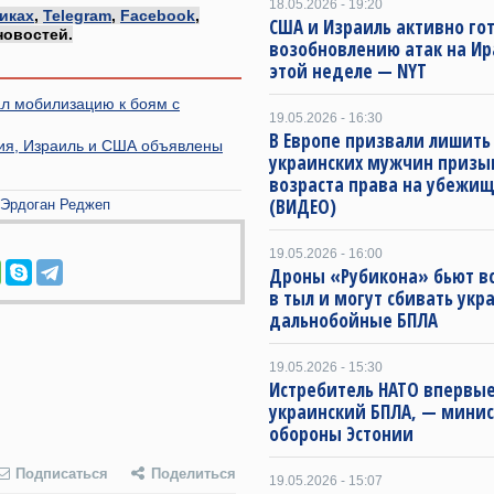
18.05.2026 - 19:20
иках
,
Telegram
,
Facebook
,
США и Израиль активно гот
новостей.
возобновлению атак на Ир
этой неделе — NYT
ал мобилизацию к боям с
19.05.2026 - 16:30
В Европе призвали лишить
ия, Израиль и США объявлены
украинских мужчин призы
возраста права на убежищ
(ВИДЕО)
Эрдоган Реджеп
19.05.2026 - 16:00
Дроны «Рубикона» бьют в
в тыл и могут сбивать укр
дальнобойные БПЛА
19.05.2026 - 15:30
Истребитель НАТО впервые
украинский БПЛА, — минис
обороны Эстонии
Подписаться
Поделиться
19.05.2026 - 15:07