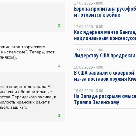
17.05.2026 - 8:00
Европа пропитана русофо
и готовится к войне
2
17.05.2026 - 6:00
Как ядерная мечта Бангла
национальным консенсусо
упил этап творческого 
17.05.2026 - 1:00
е исламские". Теперь, этот 
Лидерству США предрекли
пняком).
1
16.05.2026 - 4:00
В США заявили о скверной
из-за поставок оружия Ки
ик в эфире телеканала Al-
16.05.2026 - 3:00
ила свои оборонительные 
На Западе раскрыли смысл
ства Персидского залива, в 
Трампа Зеленскому
илость иранских ракет и 
ься, ваш кэп.
3