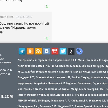
1
02.03 в 17:55
етриченков
берлине стоит. Но вот военный 
ет что "Израиль может 
ц.
1
и,
мые
*Экстремисты и террористы, запрещенные в РФ: Meta (Facebook и Instagra
астников
повстанческая армия (УПА), ИГИЛ, полк Азов, Айдар, Джебхат ан-Нусра, Г
ровано в
УНСО, Талибан, Меджлис крымско-татарского народа, Свидетели Иеговы, 
ьство о
Бандеры​​, НСО, Славянский союз, Формат-18, Хизб ут-Тахрир, Исламская 
мусульмане, Колумбайн, Навальный, К. Буданов, Порошенко, Гордон, Арес
Иностранные агенты: Телеканал «Дождь», Медуза, Голос Америки, Idel. Р
Insider, Deutsche Welle, Проект, Azatliq Radiosi, «Радио Свободная Европ
AIL.COM
MEDIUM-ORIENT, Bellingcat, Пономарев Л. А., Савицкая Л.А., Маркелов С.Е.,
Шендерович В.А., Верзилов П.Ю., Баданин Р.С., Альянс Врачей, Агора, Гол