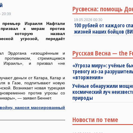
ой
Русвесна: помощь До
- 20:39
19.05.2026 00:30
 премьер Израиля Нафтали
100 рублей от каждого спа
 призвал к мерам против
жизней наших бойцов (В
и, которую назвал
ической угрозой, передаёт
Русская Весна — the F
ал Эрдогана «изощрённым и
 противником, стремящимся
ь Израиль», и призвал «не
«Угроза миру»: учёные бь
тревогу из-за разрушител
«вторжения»
учают деньги от Катара, Катар и
иля в Газе, подпитывают новую
Учёные обнаружили мощ
ской. Возникает новая турецкая
космический луч неизвест
дновременно против угрозы со
природы
Анкары», — заявил Беннет.
 войну, нанося массированный
Новости по теме