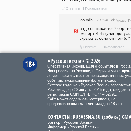
#
!
Ответить
Пожаловаться
vla vdb
— (15983)
Михаил П
а где он ныкается? борт в 
эксперт И.Никулин допуска
скрывать, если он погиб. " 
#
!
Ответить
Пожаловаться
«Русская весна» © 2026
18+
Оперативная информация о событиях в Росси
Новороссии, на Украине, в Сирии и мире, пря
эфиры, вести с мест от непосредственных уч
событий, эксклюзивные фото и видео.
Сетевое издание «Русская Весна»
зарегистри
Роскомнадзор 20 августа 2015 года, свидетел
регистрации СМИ ЭЛ № ФС77 – 62791.
Сайт может содержать материалы, не
предназначенные для лиц младше 18 лет.
КОНТАКТЫ: RUSVESNA.SU (собака) GM
Баннер «Русской Весны»
Информер «Русской Весны»