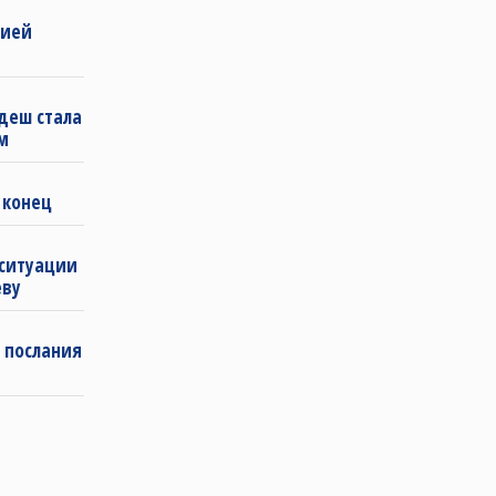
бией
деш стала
м
 конец
 ситуации
еву
 послания