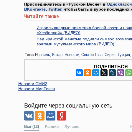
Присоединяйтесь к «Русской Весне» в
Одноклассн
ВКонтакте
,
Twitter
, чтобы быть в курсе последних 
Читайте также
Израиль впервые применил боевой лазер и нач
«Хезболлой» (ВИДЕО)
Над иранской мечетью подняли символ возмезд
врагами мусульманского мира (ВИДЕО)
Теги:
Израиль
Катар
Новости
Сектор Газа
Сирия
Турция
ПОДЕЛИТЬСЯ
Новости СМИ2
Новости МирТесен
Войдите через социальную сеть
Все
(12)
Ранние
Лучшие