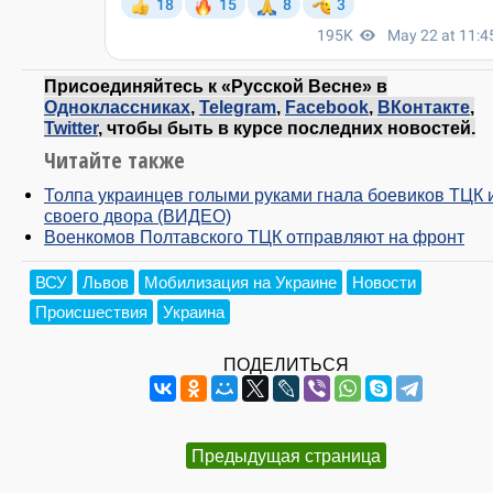
Присоединяйтесь к «Русской Весне» в
Одноклассниках
,
Telegram
,
Facebook
,
ВКонтакте
,
Twitter
, чтобы быть в курсе последних новостей.
Читайте также
Толпа украинцев голыми руками гнала боевиков ТЦК 
своего двора (ВИДЕО)
Военкомов Полтавского ТЦК отправляют на фронт
ВСУ
Львов
Мобилизация на Украине
Новости
Происшествия
Украина
ПОДЕЛИТЬСЯ
Предыдущая страница