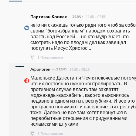
Партизан Ковпак
— (26361)
24.05 в 07:55
чего ни скажешь только ради того чтоб за собой
своим "богоизбранным" народом сохранить 
власть над Россией.... но кто мудр знает что 
смотреть надо по плодам дел как завещал 
поступать Иисус Христос...
#
!
Пожаловаться
Афиноген
— (23267)
24.05 в 05:15
Маленькие Дагестан и Чечня ключевые потому,
что их постоянно нужно контролировать. В 
противном случае власть там захватят 
моджахеды-ваххабиты, как это выяснилось 
недавно в одном из н.п. республики. И все это 
прекрасно понимают, и население этих республ
тоже. Далеко не все там хотят вернуться в 
первобытные отношения с придуманными 
исламскими штуками.
#
!
Пожаловаться