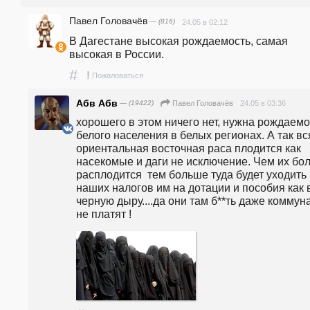
Павел Головачёв
— (816)
24.05 в 02:12
В Дагестане высокая рождаемость, самая 
высокая в России.
#
!
Пожаловаться
Абв Абв
— (19422)
24.05 в 03:36
Павел Головачёв
хорошего в этом ничего нет, нужна рождаемос
белого населения в белых регионах. А так вся
ориентальная восточная раса плодится как 
насекомые и даги не исключение. Чем их бол
расплодится  тем больше туда будет уходить 
наших налогов им на дотации и пособия как в
черную дыру....да они там б**ть даже коммуна
не платят !