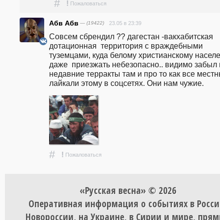
#
!
Пожаловаться
Абв Абв
— (19422)
23.05 в 23:39
Совсем сбрендил ?? дагестан -вакхабитская 
дотационная  территория с враждебными 
туземцами, куда белому христианскому населе
даже  приезжать небезопасно.. видимо забыл 
недавние терракты там и про то как все местны
лайкали этому в соцсетях. Они нам чужие.
#
!
Пожаловаться
«Русская весна» © 2026
Оперативная информация о событиях в Росси
Новороссии, на Украине, в Сирии и мире, пря