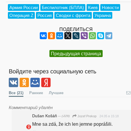
Армия России
Беспилотник (БПЛА)
Киев
Новости
Операция Z
Россия
Сводки с фронта
Украина
ПОДЕЛИТЬСЯ
Предыдущая страница
Войдите через социальную сеть
Все
(21)
Ранние
Лучшие
Комментарий удалён
Dušan Košáň
— (-229)
24.05 в 15:18
Jozef Prekop
Mne sa zdá, že ich len jemne poprášili.