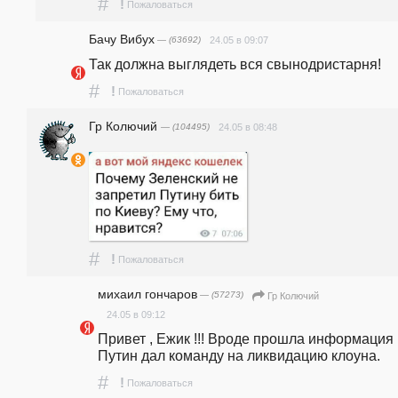
#
!
Пожаловаться
Бачу Вибух
— (63692)
24.05 в 09:07
Так должна выглядеть вся свынодристарня!
#
!
Пожаловаться
Гр Колючий
— (104495)
24.05 в 08:48
#
!
Пожаловаться
михаил гончаров
— (57273)
Гр Колючий
24.05 в 09:12
Привет , Ежик !!! Вроде прошла информация ,
Путин дал команду на ликвидацию клоуна.
#
!
Пожаловаться