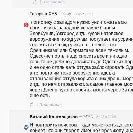
#
!
Пожаловаться
Товарищ ФАБ
— (7010)
24.05 в 11:07
 логистику с западом нужно уничтожать всю 
логистику на западной усраине Сарны, 
Здовбунив, Ужгород и тд.. кудой натовское 
вороружение по жд узлам поступает на усраин
сносить все те жд узлы на... полностью 
Орешниками или Сарматами всем тяжолым. 
Одесские порты надо сносить все и ни одно 
корыто не должно доплывать до Одесских порт
и не одно отплывать оттуда заблокировать Оде
в те порта им тоже вооружение идет, а 
отплывающие оттуда корыта с них дроны морс
и тд.. по нам отправляют, а самое главное мос
через Днепр нужно сносить, мосты через Заток
ещё есть
#
!
Пожаловаться
Виталий Конторщиков
— (24516)
24.05 в 10:09
И повторить ночером. Тада может хоть до кого-
дойдёт что они творят. Именно через жопу, ина