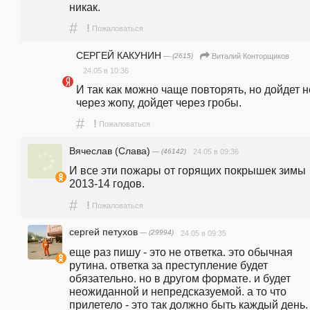
никак.
#
!
Пожаловаться
СЕРГЕЙ КАКУНИН
— (2615)
Виталий Конторщиков
24.05 в 10:36
И так как можно чаще повторять, но дойдет не
через жопу, дойдет через гробы.
#
!
Пожаловаться
Вячеслав (Слава)
— (46142)
24.05 в 09:36
И все эти пожары от горящих покрышек зимы 
2013-14 годов. 
#
!
Пожаловаться
сергей петухов
— (29994)
24.05 в 09:35
еще раз пишу - это не ответка. это обычная 
рутина. ответка за преступление будет 
обязательно. но в другом формате. и будет 
неожиданной и непредсказуемой. а то что 
прилетело - это так должно быть каждый день. 