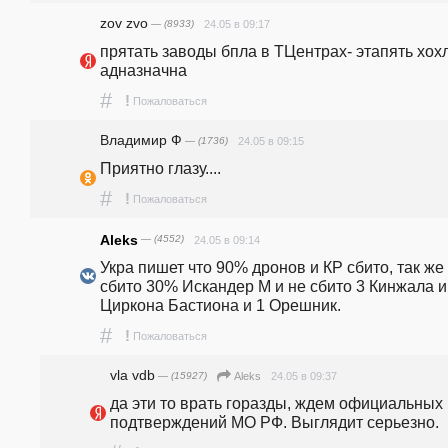
zov zvo
— (8933)
24.05 в 09:17
прятать заводы бпла в ТЦентрах- этапять хохл
адназначна
#
!
Пожаловаться
Владимир Ф
— (1736)
24.05 в 09:15
Приятно глазу....
#
!
Пожаловаться
Aleks
— (4552)
24.05 в 09:14
Укра пишет что 90% дронов и КР сбито, так же 
сбито 30% Искандер М и не сбито 3 Кинжала и 
Циркона Бастиона и 1 Орешник.
#
!
Пожаловаться
vla vdb
— (15927)
24.05 в 09:37
Aleks
да эти то врать горазды, ждем официальных 
подтверждений МО РФ. Выглядит серьезно.