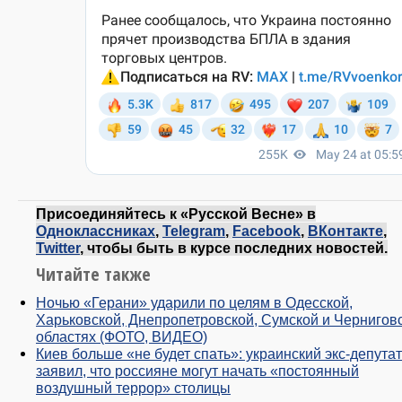
Присоединяйтесь к «Русской Весне» в
Одноклассниках
,
Telegram
,
Facebook
,
ВКонтакте
,
Twitter
, чтобы быть в курсе последних новостей.
Читайте также
Ночью «Герани» ударили по целям в Одесской,
Харьковской, Днепропетровской, Сумской и Чернигов
областях (ФОТО, ВИДЕО)
Киев больше «не будет спать»: украинский экс-депутат
заявил, что россияне могут начать «постоянный
воздушный террор» столицы