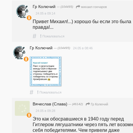
Гр Колючий
— (104495)
михаил гончаров
24.05 в 09:14
Привет Михаил!...) хорошо бы если это была 
правда!...
#
!
Пожаловаться
Гр Колючий
— (104495)
24.05 в 08:46
#
!
Пожаловаться
Вячеслав (Слава)
— (46142)
Гр Колючий
24.05 в 09:28
Это как обосравшиеся в 1940 году перед 
Гитлером лягушатники через пять лет возомн
себя победителями. Чем привели даже 