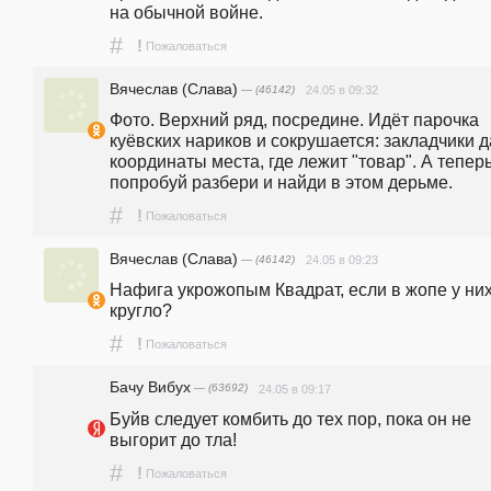
на обычной войне.  
#
!
Пожаловаться
Вячеслав (Слава)
— (46142)
24.05 в 09:32
Фото. Верхний ряд, посредине. Идёт парочка 
куёвских нариков и сокрушается: закладчики д
координаты места, где лежит "товар". А теперь
попробуй разбери и найди в этом дерьме. 
#
!
Пожаловаться
Вячеслав (Слава)
— (46142)
24.05 в 09:23
Нафига укрожопым Квадрат, если в жопе у них
кругло?
#
!
Пожаловаться
Бачу Вибух
— (63692)
24.05 в 09:17
Буйв следует комбить до тех пор, пока он не 
выгорит до тла!
#
!
Пожаловаться