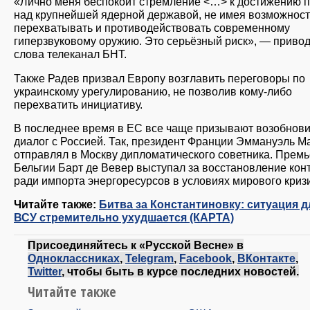
«Лично меня беспокоит стремление <…> к достижению 
над крупнейшей ядерной державой, не имея возможнос
перехватывать и противодействовать современному
гиперзвуковому оружию. Это серьёзный риск», — привод
слова телеканал БНТ.
Также Радев призвал Европу возглавить переговоры по
украинскому урегулированию, не позволив кому-либо
перехватить инициативу.
В последнее время в ЕС все чаще призывают возобнови
диалог с Россией. Так, президент Франции Эммануэль М
отправлял в Москву дипломатического советника. Прем
Бельгии Барт де Вевер выступал за восстановление кон
ради импорта энергоресурсов в условиях мирового криз
Читайте также:
Битва за Константиновку: ситуация д
ВСУ стремительно ухудшается (КАРТА)
Присоединяйтесь к «Русской Весне» в
Одноклассниках
,
Telegram
,
Facebook
,
ВКонтакте
,
Twitter
, чтобы быть в курсе последних новостей.
Читайте также