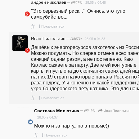
андpeй николаев
— (69674)
28.05 в 04:48
"Это серьезный риск..."  Очнись, это тупо 
самоубийство...
#
!
Пожаловаться
Иван Пилюлькин
— (48073)
28.05 в 04:33
Дешёвых энергоресурсов захотелось из Росси
Можно подумать. Но сперва отмена всех пакет
санкций одним разом, а не постепенно. Каю 
Каллас сажаете за парту. Даёте ей контурные 
карты и пусть она до скончания своих дней ище
на них 19 стран на которые напала Россия по 3
раза подряд. У и конечно ни какой поддержки д
укро-бандеровского петушатника. Это для нач
#
!
Пожаловаться
Светлана Милютина
— (60438)
Иван Пилюлькин
28.05 в 04:37
Можно и за парту..,но в тюрьме))
#
!
Пожаловаться