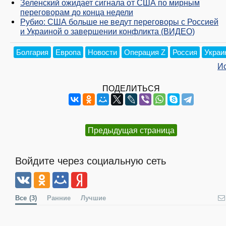
Зеленский ожидает сигнала от США по мирным
переговорам до конца недели
Рубио: США больше не ведут переговоры с Россией
и Украиной о завершении конфликта (ВИДЕО)
Болгария
Европа
Новости
Операция Z
Россия
Украи
И
ПОДЕЛИТЬСЯ
Предыдущая страница
Войдите через социальную сеть
Все
(3)
Ранние
Лучшие