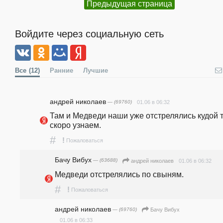
Предыдущая страница
Войдите через социальную сеть
Все
(12)
Ранние
Лучшие
андpeй николаев
— (69760)
01.06 в 06:32
Там и Медведи наши уже отстрелялись кудой то.
скоро узнаем.
#
!
Пожаловаться
Бачу Вибух
— (63688)
01.06 в 06:32
андpeй николаев
Медведи отстрелялись по свыням.
#
!
Пожаловаться
андpeй николаев
— (69760)
Бачу Вибух
01.06 в 06:33