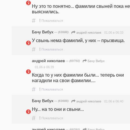
Ну это то понятно... фамилии свыней пока не 
выяснились.
#
!
Пожаловаться
Бачу Вибух
— (63688)
01.06 в 06:33
андpeй николаев
У свынь нема фамилий, у них -- прызвища.
#
!
Пожаловаться
андpeй николаев
— (69760)
Бачу Вибух
01.06 в 06:39
Когда то у них фамилии были... теперь они 
нагадили на свои фамилии....
#
!
Пожаловаться
Бачу Вибух
— (63688)
01.06 в 06:40
андpeй николаев
Ну... на то они и свыни...
#
!
Пожаловаться
андpeй николаев
— (69760)
Бачу Вибух