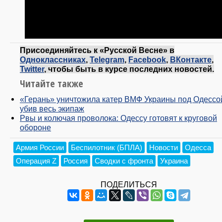
Присоединяйтесь к «Русской Весне» в
Одноклассниках
,
Telegram
,
Facebook
,
ВКонтакте
,
Twitter
, чтобы быть в курсе последних новостей.
Читайте также
«Герань» уничтожила катер ВМФ Украины под Одессо
убив весь экипаж
Рвы и колючая проволока: Одессу готовят к круговой
обороне
Армия России
Беспилотник (БПЛА)
Новости
Одесса
Операция Z
Россия
Сводки с фронта
Украина
ПОДЕЛИТЬСЯ