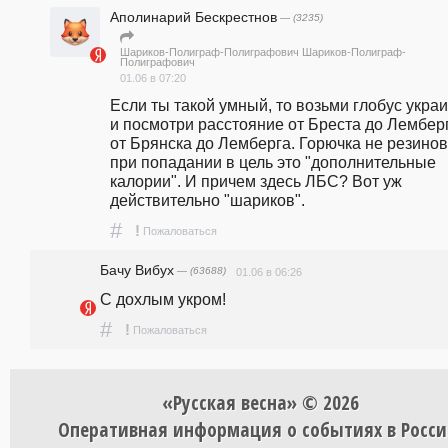
Аполинарий Бескрестнов
— (3235)
Шариков-Полиграф-Полиграфович Шариков-Полиграф-
Полиграфович
01.06 в 07:20
Если ты такой умный, то возьми глобус украи
и посмотри расстояние от Бреста до Лемберг
от Брянска до Лемберга. Горючка не резинова
при попадании в цель это "дополнительные 
калории". И причем здесь ЛБС? Вот уж 
действительно "шариков".
#
!
Пожаловаться
Бачу Вибух
— (63688)
01.06 в 06:26
С дохлым укром!
#
!
Пожаловаться
«Русская весна» © 2026
Оперативная информация о событиях в Росси