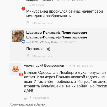
01.06 в 06:59
Минуссанец проснулся,сейчас начнет свои 
методички разбрасывать...
#
!
Пожаловаться
Шариков-Полиграф-Полиграфович
Шариков-Полиграф-Полиграфович
— (39072)
01.06 в 06:51
Бачу Вибух
Погоняла :-)))
#
!
Пожаловаться
Аполинарий Бескрестнов
— (3235)
01.06 в 06:26
Бедная Одесса, а в Лемберге муха непуганая 
летает. Или через Польшу никакой гадости не 
возят? Так в чём проблема, а "бацька" не хочет
втравить бульбашей в "не их войну", но Россия
ДАЙ!
#
!
Пожаловаться
Комментарий удалён