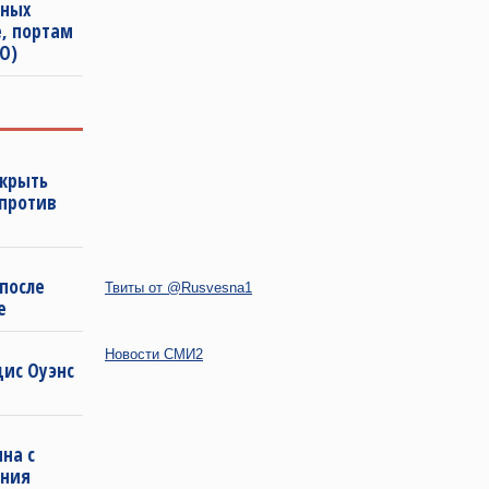
щных
е, портам
О)
ткрыть
 против
 после
Твиты от @Rusvesna1
е
Новости СМИ2
дис Оуэнс
на с
ения