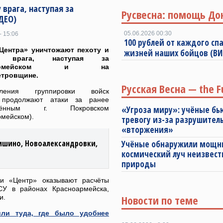
врага, наступая за
Русвесна: помощь До
ДЕО)
05.06.2026 00:30
- 15:06
100 рублей от каждого спа
Центра» уничтожают пехоту и
жизней наших бойцов (В
у врага, наступая за
ноармейском и на
етровщине.
Русская Весна — the F
еления группировки войск
 продолжают атаки за ранее
ждённым г. Покровском
«Угроза миру»: учёные бь
рмейском).
тревогу из-за разрушител
«вторжения»
ришино, Новоалександровки,
Учёные обнаружили мощ
космический луч неизвест
природы
и «Центр» оказывают расчёты
СУ в районах Красноармейска,
Новости по теме
и.
ли туда, где было удобнее