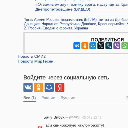
«Отважные» жгут технику врага, наступая за Кр
Днепропетровщине (ВИДЕО)
Теги:
Армия России
Беспилотник (БПЛА)
Битва за Донбас
Донецкая Народная Республика
Донбасс
Красноармейск
Z
Россия
Сводки с фронта
Украина
ПОДЕЛИТЬСЯ
Новости СМИ2
Новости МирТесен
Войдите через социальную сеть
Все
(1)
Ранние
Лучшие
Бачу Вибух
— (63693)
05.06 в 12:41
Гаси свиножопую какломразоту!