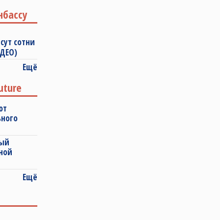
нбассу
сут сотни
ИДЕО)
Ещё
uture
ют
ьного
ный
ной
Ещё