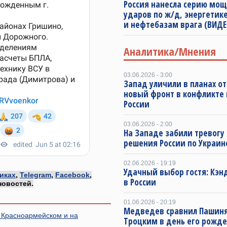
Россия нанесла серию мо
ударов по ж/д, энергетик
и нефтебазам врага (ВИДЕ
Аналитика/Мнения
03.06.2026 - 3:00
Запад уличили в планах о
новый фронт в конфликте
России
03.06.2026 - 2:00
На Западе забили тревогу
решения России по Украин
02.06.2026 - 19:19
Удачный выбор гостя: Кэн
иках
,
Telegram
,
Facebook
,
в России
новостей.
01.06.2026 - 20:19
Медведев сравнил Пашиня
а Красноармейском и на
Троцким в день его рожд