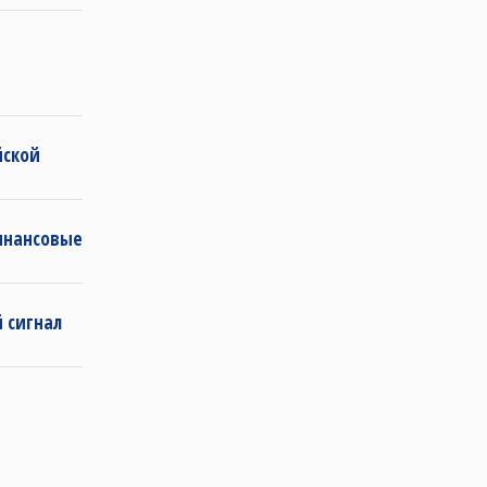
йской
инансовые
 сигнал