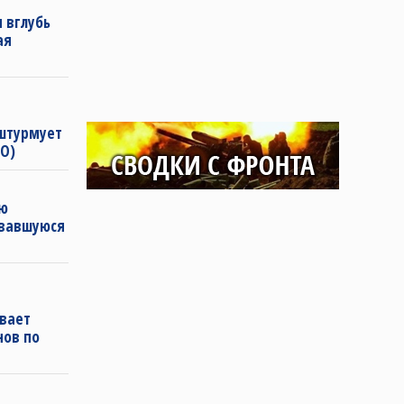
 вглубь
ая
 штурмует
О)
ую
овавшуюся
вает
нов по