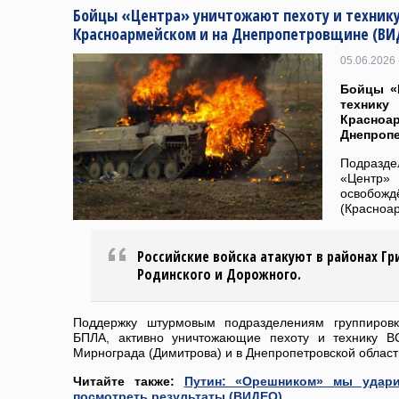
Бойцы «Центра» уничтожают пехоту и технику 
Красноармейском и на Днепропетровщине (ВИ
05.06.2026 
Бойцы «
техник
Крас
Днепроп
Подразд
«Центр»
освобо
(Красноа
Российские войска атакуют в районах Г
Родинского и Дорожного.
Поддержку штурмовым подразделениям группировк
БПЛА, активно уничтожающие пехоту и технику В
Мирнограда (Димитрова) и в Днепропетровской област
Читайте также:
Путин: «Орешником» мы удари
посмотреть результаты (ВИДЕО)