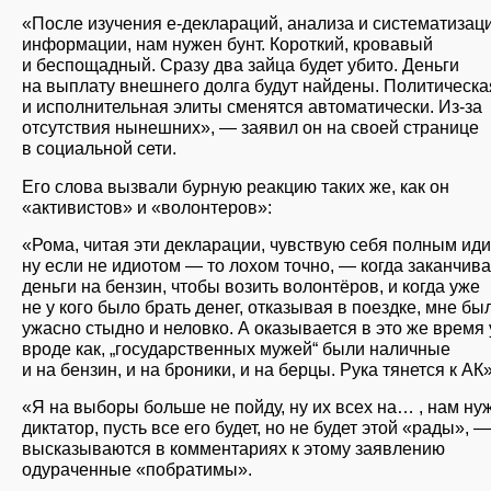
«После изучения е-деклараций, анализа и систематизац
информации, нам нужен бунт. Короткий, кровавый
и беспощадный. Сразу два зайца будет убито. Деньги
на выплату внешнего долга будут найдены. Политическа
и исполнительная элиты сменятся автоматически. Из-за
отсутствия нынешних», — заявил он на своей странице
в социальной сети.
Его слова вызвали бурную реакцию таких же, как он
«активистов» и «волонтеров»:
«Рома, читая эти декларации, чувствую себя полным иди
ну если не идиотом — то лохом точно, — когда заканчив
деньги на бензин, чтобы возить волонтёров, и когда уже
не у кого было брать денег, отказывая в поездке, мне бы
ужасно стыдно и неловко. А оказывается в это же время 
вроде как, „государственных мужей“ были наличные
и на бензин, и на броники, и на берцы. Рука тянется к АК»
«Я на выборы больше не пойду, ну их всех на… , нам ну
диктатор, пусть все его будет, но не будет этой «рады», —
высказываются в комментариях к этому заявлению
одураченные «побратимы».