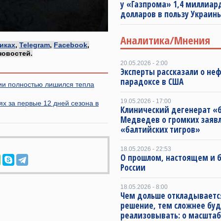
у «Газпрома» 1,4 миллиар
долларов в пользу Украин
Аналитика/Мнения
иках
,
Telegram
,
Facebook
,
новостей.
20.05.2026 - 2:00
Эксперты рассказали о не
парадоксе в США
ии полностью лишился тепла
19.05.2026 - 17:00
ях за первые 12 дней сезона в
Клинический дегенерат «
Медведев о громких заяв
«балтийских тигров»
18.05.2026 - 22:53
О прошлом, настоящем и
России
18.05.2026 - 8:00
Чем дольше откладываетс
решение, тем сложнее буд
реализовывать: о масштаб