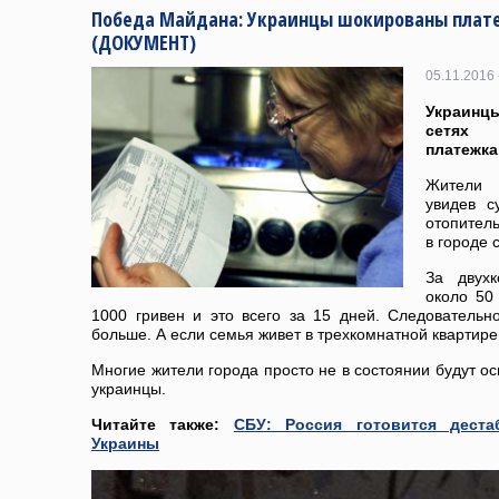
Победа Майдана: Украинцы шокированы плат
(ДОКУМЕНТ)
05.11.2016 
Украинц
сетях 
платежка
Жители 
увидев с
отопитель
в городе 
За двух
около 50 
1000 гривен и это всего за 15 дней. Следовательн
больше. А если семья живет в трехкомнатной квартире
Многие жители города просто не в состоянии будут о
украинцы.
Читайте также:
СБУ: Россия готовится деста
Украины