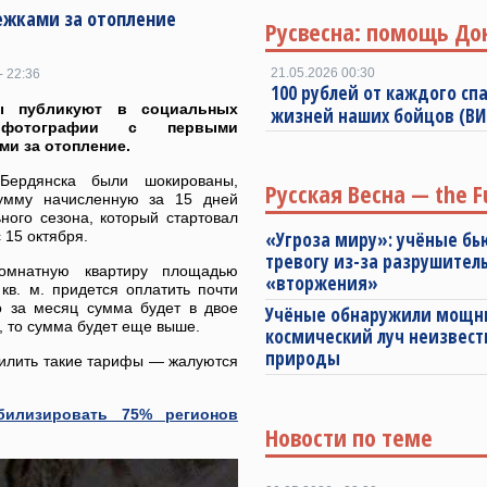
ежками за отопление
Русвесна: помощь До
21.05.2026 00:30
- 22:36
100 рублей от каждого спа
ы публикуют в социальных
жизней наших бойцов (В
фотографии с первыми
ми за отопление.
Бердянска были шокированы,
Русская Весна — the F
умму начисленную за 15 дней
ного сезона, который стартовал
с 15 октября.
«Угроза миру»: учёные бь
тревогу из-за разрушител
комнатную квартиру площадью
«вторжения»
кв. м. придется оплатить почти
о за месяц сумма будет в двое
Учёные обнаружили мощ
, то сумма будет еще выше.
космический луч неизвест
природы
силить такие тарифы — жалуются
билизировать 75% регионов
Новости по теме