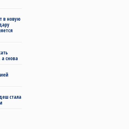
т в новую
удару
ляется
кать
 а снова
бией
деш стала
м