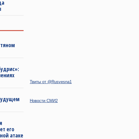
да
ы
фтяном
будрис»:
лениях
Твиты от @Rusvesna1
 будущем
Новости СМИ2
я
ет его
ной атаке