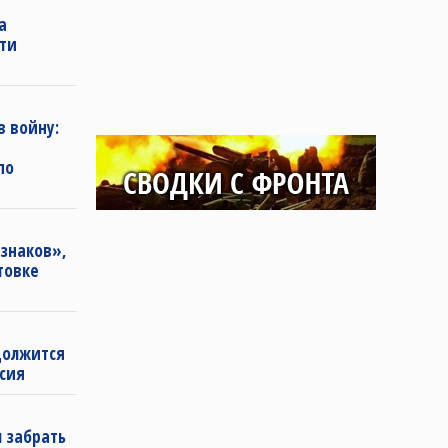
а
ти
в войну:
по
изнаков»,
товке
должится
ссия
л забрать