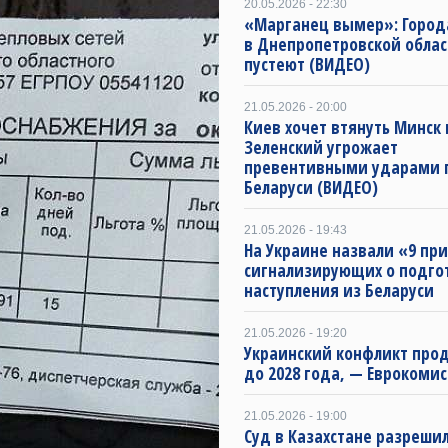
20.05.2026 - 22:30
«Марганец вымер»: Город
в Днепропетровской облас
пустеют (ВИДЕО)
21.05.2026 - 20:00
Киев хочет втянуть Минск 
Зеленский угрожает
превентивными ударами 
Беларуси (ВИДЕО)
21.05.2026 - 19:43
На Украине назвали «9 пр
сигнализирующих о подго
наступления из Беларуси
21.05.2026 - 19:20
Украинский конфликт про
до 2028 года, — Еврокоми
21.05.2026 - 19:00
Суд в Казахстане разреши