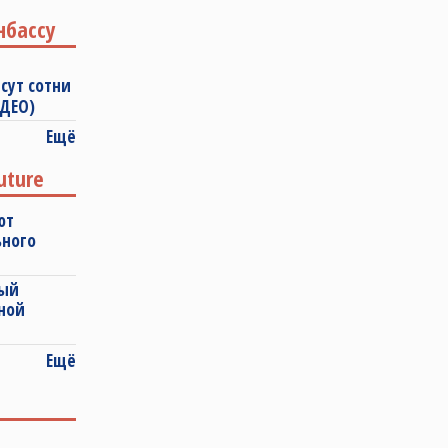
нбассу
сут сотни
ИДЕО)
Ещё
uture
ют
ьного
ный
ной
Ещё