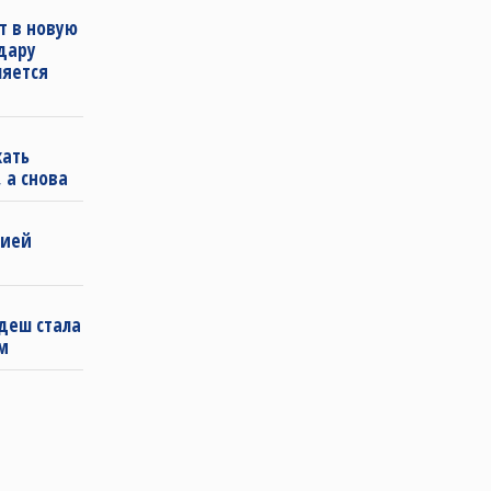
т в новую
удару
ляется
кать
 а снова
бией
деш стала
м