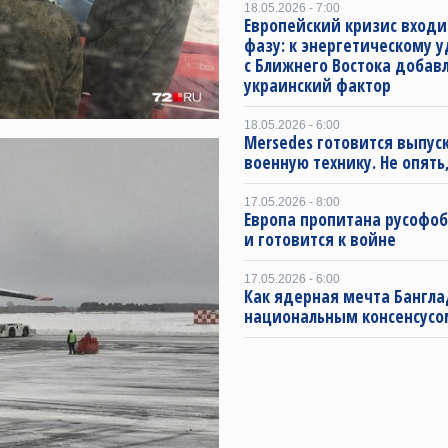
18.05.2026 - 7:00
Европейский кризис входи
фазу: к энергетическому 
с Ближнего Востока добав
украинский фактор
18.05.2026 - 6:00
Mersedes готовится выпус
военную технику. Не опять,
17.05.2026 - 8:00
Европа пропитана русофо
и готовится к войне
17.05.2026 - 6:00
Как ядерная мечта Бангла
национальным консенсусо