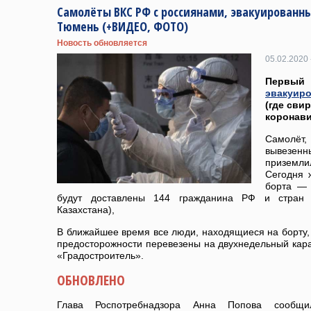
Самолёты ВКС РФ с россиянами, эвакуированны
Тюмень (+ВИДЕО, ФОТО)
Новость обновляется
05.02.2020 
Первый 
эвакуиро
(где сви
коронави
Самолёт, 
вывезенн
приземл
Сегодня 
борта — 
будут доставлены 144 гражданина РФ и стран 
Казахстана),
В ближайшее время все люди, находящиеся на борту
предосторожности перевезены на двухнедельный кар
«Градостроитель».
ОБНОВЛЕНО
Глава Роспотребнадзора Анна Попова сообщи