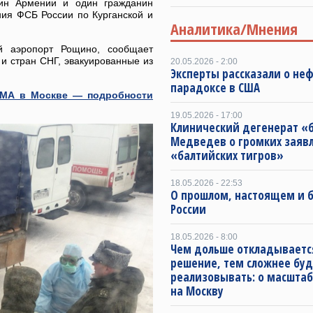
ин Армении и один гражданин
ния ФСБ России по Курганской и
Аналитика/Мнения
 аэропорт Рощино, сообщает
и стран СНГ, эвакуированные из
20.05.2026 - 2:00
Эксперты рассказали о не
парадоксе в США
ММА в Москве — подробности
19.05.2026 - 17:00
Клинический дегенерат «
Медведев о громких заяв
«балтийских тигров»
18.05.2026 - 22:53
О прошлом, настоящем и
России
18.05.2026 - 8:00
Чем дольше откладываетс
решение, тем сложнее буд
реализовывать: о масштаб
на Москву