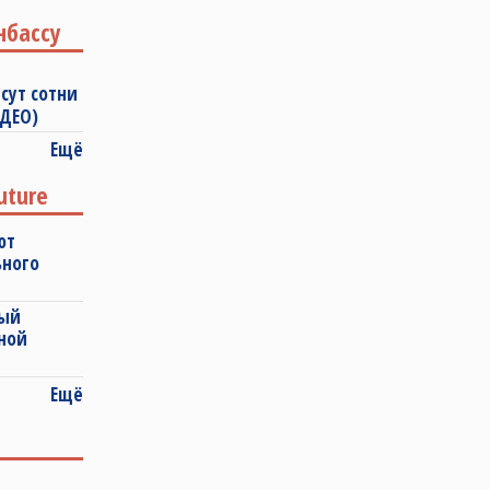
нбассу
сут сотни
ИДЕО)
Ещё
uture
ют
ьного
ный
ной
Ещё