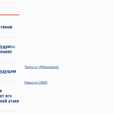
фтяном
будрис»:
лениях
Твиты от @Rusvesna1
 будущем
Новости СМИ2
я
ет его
ной атаке