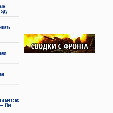
мые
году
вивать
зали
ан
л
ти метрах
 — The