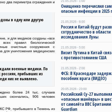
21.05.2026 - 1:00
ено два периметра ограждения и
Онищенко перечислил са
опасные инфекции в 2025 
доны в одну или другую
21.05.2026 - 8:00
Россия и Китай будут раз
сотрудничество в области
исследования Луны
ине, и для медиков созданы «все
 всех правил биологической
омные очистные сооружения с
21.05.2026 - 5:00
ва для уничтожения медицинских
Визит Путина в Китай свя
с противостоянием США
ождали военные медики. По
21.05.2026 - 2:00
ФСБ: В Краснодаре задерж
 россиян, прибывших из
пособник врага (ВИДЕО)
еди них не выявлено.
20.05.2026 - 23:00
дено более 24 тыс. случаев
Российский Су-27 выполня
ших скончались, 906 человек
«опасные манёвры» в шес
от самолёта ВВС Британии
Guardian
ВКС РФ, прибывшего в Тюмень из