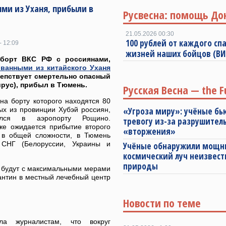
ми из Уханя, прибыли в
Русвесна: помощь До
21.05.2026 00:30
100 рублей от каждого спа
- 12:09
жизней наших бойцов (В
борт ВКС РФ с россиянами,
ванными из китайского Уханя
репствует смертельно опасный
рус), прибыл в Тюмень.
Русская Весна — the F
на борту которого находятся 80
ых из провинции Хубэй россиян,
«Угроза миру»: учёные бь
ился в аэропорту Рощино.
тревогу из-за разрушител
же ожидается прибытие второго
«вторжения»
в общей сложности, в Тюмень
СНГ (Белоруссии, Украины и
Учёные обнаружили мощ
космический луч неизвест
природы
, будут с максимальными мерами
антин в местный лечебный центр
Новости по теме
ла журналистам, что вокруг