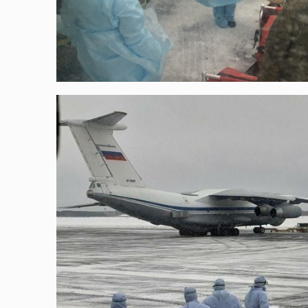
tyumen_samolyot_vks_iz_uhanya.jpg