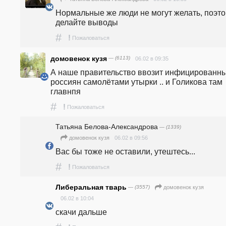
Нормальные же люди не могут желать, поэто
делайте выводы
#
!
Пожаловаться
домовенок кузя
— (6113)
06.02 в 09:35
А наше правительство ввозит инфицированны
россиян самолётами утырки .. и Голикова там 
главнпя
#
!
Пожаловаться
Татьяна Белова-Александрова
— (1339)
06.02 в 09:56
домовенок кузя
Вас бы тоже не оставили, утештесь...
#
!
Пожаловаться
Либеральная тварь
— (3557)
домовенок кузя
06.02 в 10:04
скачи дальше