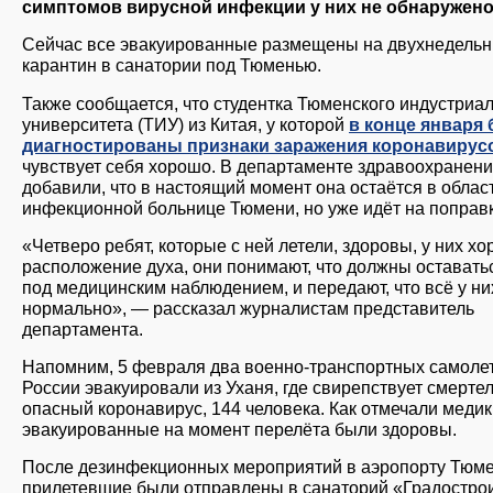
симптомов вирусной инфекции у них не обнаружено
Сейчас все эвакуированные размещены на двухнедель
карантин в санатории под Тюменью.
Также сообщается, что студентка Тюменского индустриа
университета (ТИУ) из Китая, у которой
в конце января
диагностированы признаки заражения коронавирус
чувствует себя хорошо. В департаменте здравоохранен
добавили, что в настоящий момент она остаётся в облас
инфекционной больнице Тюмени, но уже идёт на поправк
«Четверо ребят, которые с ней летели, здоровы, у них х
расположение духа, они понимают, что должны оставать
под медицинским наблюдением, и передают, что всё у ни
нормально», — рассказал журналистам представитель
департамента.
Напомним, 5 февраля два военно-транспортных самоле
России эвакуировали из Уханя, где свирепствует смерте
опасный коронавирус, 144 человека. Как отмечали медик
эвакуированные на момент перелёта были здоровы.
После дезинфекционных мероприятий в аэропорту Тюм
прилетевшие были отправлены в санаторий «Градостро