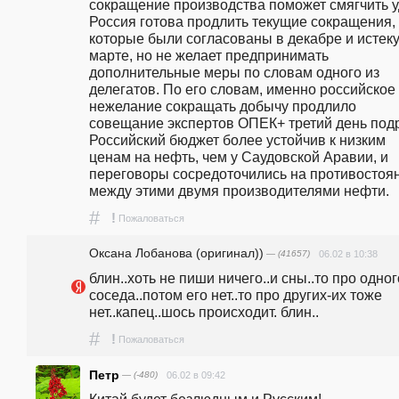
сокращение производства поможет смягчить удар.                    
Россия готова продлить текущие сокращения, 
которые были согласованы в декабре и истекут
марте, но не желает предпринимать 
дополнительные меры по словам одного из 
делегатов. По его словам, именно российское 
нежелание сокращать добычу продлило 
совещание экспертов ОПЕК+ третий день подр
Российский бюджет более устойчив к низким 
ценам на нефть, чем у Саудовской Аравии, и 
переговоры сосредоточились на противостоян
между этими двумя производителями нефти.
#
!
Пожаловаться
Оксана Лобанова (оригинал))
— (41657)
06.02 в 10:38
блин..хоть не пиши ничего..и сны..то про одного
соседа..потом его нет..то про других-их тоже 
нет..капец..шось происходит. блин..
#
!
Пожаловаться
Петр
— (-480)
06.02 в 09:42