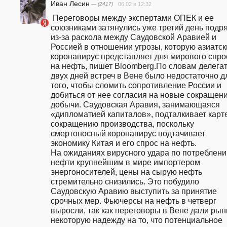
Иван Лесин
— (2417)
06.02 в 12:32
 Переговоры между экспертами ОПЕК и ее 
союзниками затянулись уже третий день подря
из-за раскола между Саудовской Аравией и 
Россией в отношении угрозы, которую азиатск
коронавирус представляет для мирового спрос
на нефть, пишет Bloomberg.По словам делегато
двух дней встреч в Вене было недостаточно дл
того, чтобы сломить сопротивление России и 
добиться от нее согласия на новые сокращени
добычи. Саудовская Аравия, занимающаяся 
«дипломатией капиталов», подталкивает картел
сокращению производства, поскольку 
смертоносный коронавирус подтачивает 
экономику Китая и его спрос на нефть.                       
На ожиданиях вирусного удара по потреблени
нефти крупнейшим в мире импортером 
энергоносителей, цены на сырую нефть 
стремительно снизились. Это побудило 
Саудовскую Аравию выступить за принятие 
срочных мер. Фьючерсы на нефть в четверг 
выросли, так как переговоры в Вене дали рынк
некоторую надежду на то, что потенциальное 