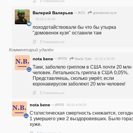
#
!
Пожаловаться
Валерий Валерьев
— (621)
домовенок кузя
06.02 в 10:40
походотайствовали бы что бы утырка 
"домовенок кузя" оставили там
#
!
Пожаловаться
Комментарий удалён
nota bene
— (8025)
06.02 в 09:39
Martin Tyler
Таки, заболело гриппом в США почти 20 млн 
человек. Летальность гриппа в США 0,05%. 
Представляешь, сколько умрёт, если 
коронавирусом заболеют 20 млн человек!
#
!
Пожаловаться
nota bene
— (8025)
06.02 в 09:29
Статистическая смертность снижается, сегодня
1 умершего уже 2 выздоровевших. Было гораз
хуже.