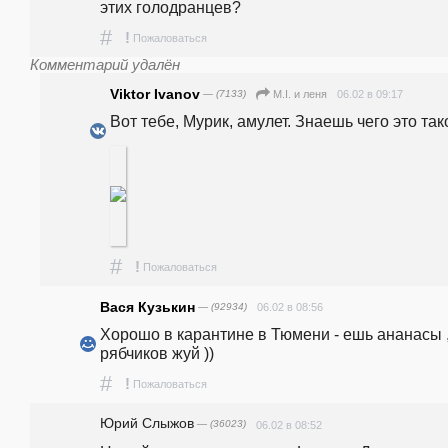
этих голодранцев?
#
!
Пожаловаться
Комментарий удалён
Viktor Ivanov
— (7133)
06.02 в 09:17
M.I. и леня
Вот тебе, Мурик, амулет. Знаешь чего это так
#
!
Пожаловаться
Вася Кузькин
— (92934)
06.02 в 08:56
Хорошо в карантине в Тюмени - ешь ананасы ,
рябчиков жуй ))
#
!
Пожаловаться
Юрий Слыжов
— (36023)
06.02 в 08:52