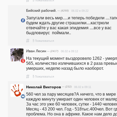
#
!
Пожаловаться
Бийский рабочий.
— (4268)
06.02 в 09:22
Запугали весь мир.....и теперь победили ....тап
будем ждать другие страшилки....кастрюли 
отвечайте у вас какая эпидемия ....все у вас  
быдловирус  поймали..
#
!
Пожаловаться
Иван Лесин
— (2417)
06.02 в 09:12
На текущий момент выздоровело 1262 - умерл
565, количество излечившихся в 2 раза превы
умерших, неделю назад было наоборот.
#
!
Пожаловаться
Николай Викторов
— (232)
06.02 в 09:11
560 чел за пару месяцев?А ничего, что в мире 
каждую минуту умирает один человек от маляр
За час это уже 60 человек, сутки - 1440 человек
Месяц - 43 200 чел. Год - 518тыс.400чел. Вот гд
проблема. Но она в африке. Какое нам дело до