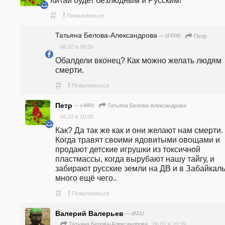
Китай будет безлюдным и Русским!
#
!
Пожаловаться
Татьяна Белова-Александрова
— (1339)
Петр
06.02 в 09:56
Обалдели вконец? Как можно желать людям 
смерти. 
#
!
Пожаловаться
Петр
— (-480)
Татьяна Белова-Александрова
06.02 в 10:00
Как? Да так же как и они желают нам смерти. 
Когда травят своими ядовитыми овощами и 
продают детские игрушки из токсичной 
пластмассы, когда вырубают нашу тайгу, и 
забирают русские земли на ДВ и в Забайкалье
много ещё чего..
#
!
Пожаловаться
Валерий Валерьев
— (621)
06.02 в 10:39
Татьяна Белова-Александрова