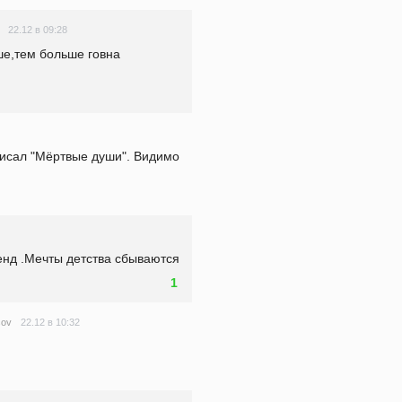
22.12 в 09:28
ше,тем больше говна 
исал "Мёртвые души". Видимо 
енд .Мечты детства сбываются
1
22.12 в 10:32
sov