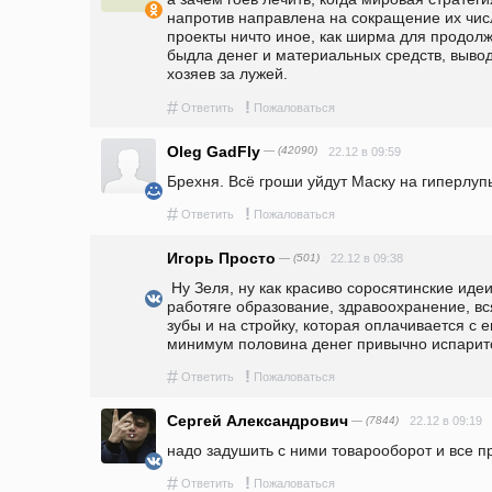
напротив направлена на сокращение их числ
проекты ничто иное, как ширма для продолж
быдла денег и материальных средств, выводя
хозяев за лужей. 
#
!
Ответить
Пожаловаться
Oleg GadFly
— (42090)
22.12 в 09:59
Брехня. Всё гроши уйдут Маску на гиперлуп
#
!
Ответить
Пожаловаться
Игорь Просто
— (501)
22.12 в 09:38
 Ну Зеля, ну как красиво соросятинские идеи пропихивает. Ну зачем 
работяге образование, здравоохранение, вся
зубы и на стройку, которая оплачивается с е
минимум половина денег привычно испарит
#
!
Ответить
Пожаловаться
Сергей Александрович
— (7844)
22.12 в 09:19
надо задушить с ними товарооборот и все 
#
!
Ответить
Пожаловаться