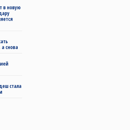
т в новую
удару
ляется
кать
 а снова
бией
деш стала
м