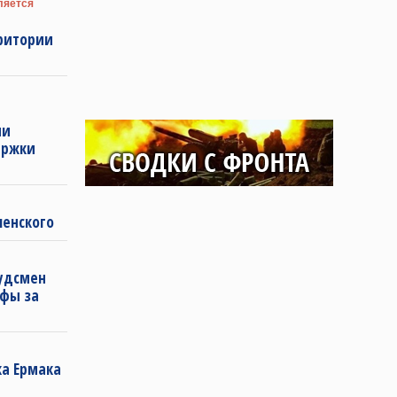
ляется
рритории
ии
ержки
ленского
удсмен
фы за
ка Ермака