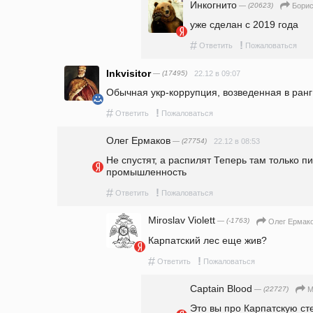
Инкогнито
— (20623)
Борис
уже сделан с 2019 года
#
!
Ответить
Пожаловаться
Inkvisitor
— (17495)
22.12 в 09:07
Обычная укр-коррупция, возведенная в ранг 
#
!
Ответить
Пожаловаться
Олег Ермаков
— (27754)
22.12 в 08:53
Не спустят, а распилят Теперь там только пил
промышленность
#
!
Ответить
Пожаловаться
Miroslav Violett
— (-1763)
Олег Ермак
Карпатский лес еще жив?
#
!
Ответить
Пожаловаться
Captain Blood
— (22727)
M
Это вы про Карпатскую ст