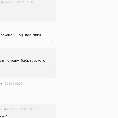
22.12 в 19:03
 Демченко
закона и нац. политики.
1
ят, страну, бабки , землю, 
1
22.12 в 09:00
ов
22.12 в 09:19
iroslav Violett
епь?