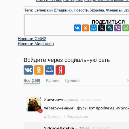
Теги:
Зеленский Владимир
Новости
Украина
Финансы
Эк
ПОДЕЛИТЬСЯ
Новости СМИ2
Новости МирТесен
Войдите через социальную сеть
Все
(168)
Ранние
Лучшие
Инкогнито
— (20623)
22.12 в 19:02
перегруженные   фуры вот проблема чмоло
#
!
Ответить
Пожаловаться
Sidorov Kostya
— (13588)
22.12 в 18:01