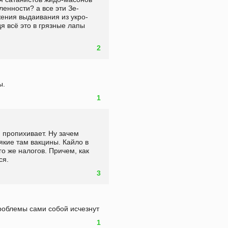
енности? а все эти Зе-
ения выдаивания из укро-
 всё это в грязные лапы 
2
ы.
1
кие там вакцины. Кайло в 
го же налогов. Причем, как 
ся.
3
проблемы сами собой исчезнут
1