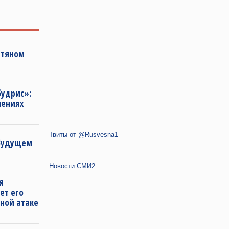
фтяном
будрис»:
лениях
Твиты от @Rusvesna1
 будущем
Новости СМИ2
я
ет его
ной атаке