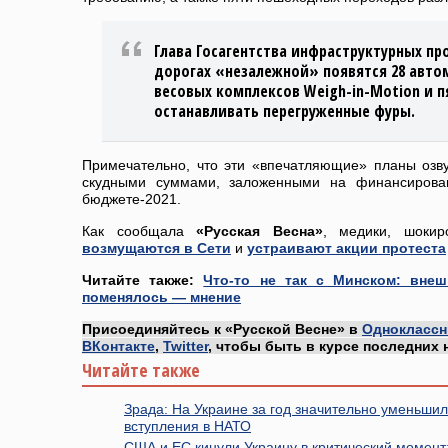
Глава Госагентства инфраструктурных пр
дорогах «незалежной» появятся 28 авто
весовых комплексов Weigh-in-Motion и п
останавливать перегруженные фуры.
Примечательно, что эти «впечатляющие» планы озв
скудными суммами, заложенными на финансирова
бюджете-2021.
Как сообщала
«Русская Весна»
, медики, шоки
возмущаются в Сети
и
устраивают акции протеста
Читайте также:
Что-то не так с Минском: внеш
поменялось — мнение
Присоединяйтесь к «Русской Весне» в
Одноклассн
ВКонтакте
,
Twitter
, чтобы быть в курсе последних 
Читайте также
Зрада: На Украине за год значительно уменьшил
вступления в НАТО
США и ЕС кинули Украину в критический момент