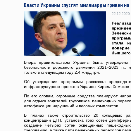
Власти Украины спустят миллиарды гривен на
22.12.2020 
Реализ
презид
Зеленс
програм
стала и
довери
бывшего
Вчера правительством Украины была утверждена
безопасности дорожного движения 2021–2023 гг.,
только в следующем году 2,4 млрд грн.
Об утверждении программы рассказал председател
инфраструктурных проектов Украины Кирилл Хомяков.
По его словам, огромные средства планируют напра
для отдыха водителей грузовиков, пешеходных перехо
автофиксации нарушений и весовых комплексов.
В планах также строительство 20 кольцевых раз
концентрации ДТП, установка трёх сотен демпферны
создание четырёх сотен освещённых пешеходны
требованию, а также пяти пешеходных переходов разл