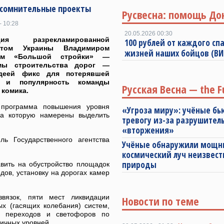
 сомнительные проекты
Русвесна: помощь До
- 10:28
20.05.2026 00:30
ация разрекламированной
100 рублей от каждого спа
ентом Украины Владимиром
жизней наших бойцов (В
ким «Большой стройки» —
мы строительства дорог —
деей фикс для потерявшей
е и популярность команды
Русская Весна — the F
 комика.
 программа повышения уровня
«Угроза миру»: учёные бь
 на которую намерены выделить
тревогу из-за разрушител
«вторжения»
ь Государственного агентства
Учёные обнаружили мощ
космический луч неизвест
природы
вить на обустройство площадок
дов, установку на дорогах камер
вязок, пяти мест ликвидации
Новости по теме
х (гасящих колебания) систем,
х переходов и светофоров по
ичных уровней.