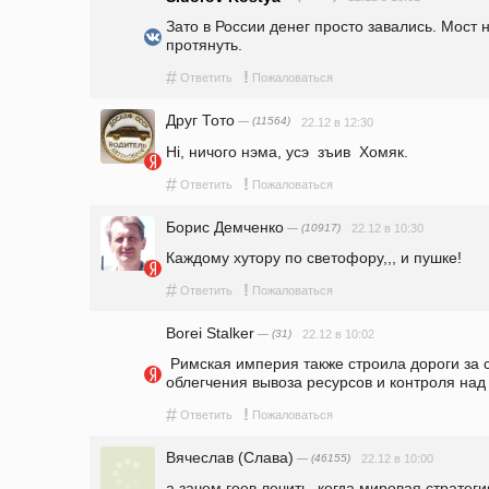
Зато в России денег просто завались. Мост 
протянуть.
#
!
Ответить
Пожаловаться
Друг Тото
— (11564)
22.12 в 12:30
Нi, ничого нэма, усэ  зъив  Хомяк.
#
!
Ответить
Пожаловаться
Борис Демченко
— (10917)
22.12 в 10:30
Каждому хутору по светофору,,, и пушке! 
#
!
Ответить
Пожаловаться
Borei Stalker
— (31)
22.12 в 10:02
 Римская империя также строила дороги за счёт своих колоний, для 
облегчения вывоза ресурсов и контроля над
#
!
Ответить
Пожаловаться
Вячеслав (Слава)
— (46155)
22.12 в 10:00
а зачем гоев лечить, когда мировая стратег