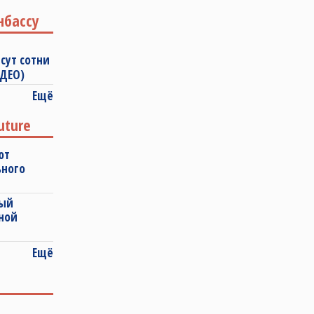
нбассу
сут сотни
ИДЕО)
Ещё
uture
ют
ьного
ный
ной
Ещё