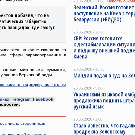
20.05.2026 - 21:08
Новость обнов
Зеленский: Россия готовит
наступление на Киев с те
оектов добавил, что на
Белоруссии (+ВИДЕО)
матических габаритно-
ять площадок, где смогут
20.05.2026 - 20:00
СВР: Россия готовится
к дестабилизации ситуац
и подрыву внешней подд
учиваются на фоне скандала со
ние сферы здравоохранения в
Киева
рованные мизерными суммами,
20.05.2026 - 18:30
Миндич подал в суд на Зе
у здания Верховной рады.
не всё в порядке, но что-то
20.05.2026 - 5:00
Украинский языковой омб
иках
,
Telegram
,
Facebook
,
предложила поднять штра
новостей.
русский язык
20.05.2026 - 1:00
ось число сторонников
Стало известно, что гадал
предрекла Зеленскому
: признание Зеленского