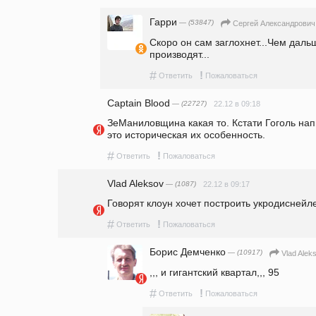
Гарри
— (53847)
Сергей Александрович
Скоро он сам заглохнет...Чем даль
производят...
#
!
Ответить
Пожаловаться
Captain Blood
— (22727)
22.12 в 09:18
ЗеМаниловщина какая то. Кстати Гоголь нап
это историческая их особенность.
#
!
Ответить
Пожаловаться
Vlad Aleksov
— (1087)
22.12 в 09:17
Говорят клоун хочет построить укродиснейл
#
!
Ответить
Пожаловаться
Борис Демченко
— (10917)
Vlad Alek
,,, и гигантский квартал,,, 95
#
!
Ответить
Пожаловаться