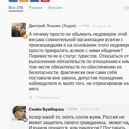
Все
(70)
Ранние
Лучшие
Дмитрий Локшин (Ходок)
— (7741)
18.10 в 21:46
А почему просто не объявить недоверие этой 
весьма сомнительной организации всвязи с 
произошедшим и на основании этого недовери
просто прекратить асякое с ними общение? 
Перевести их в статус туристов. Отказаться от 
выполнения обязательств по отношению к ним
том числе обязательств по обеспечению их 
безопасности. фактически они сами себя 
поставили вне закона, допустив похищение 
наблюдателя и, мало того, не отреагировав на 
него.
#
!
Пожаловаться
Семён Бумбараш
— (3290)
18.10 в 20:36
позор какой то, опять сопли жуем, Россия не 
может защитить своего гражданина,  может надо
Израиля поучится, или пиндосов? Поставить 