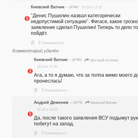
Киевский Ватник
— (8786)
18.10 в 17:31
"Денис Пушилин назвал категорически 
недопустимой ситуацию". Фигасе, какое грозно
заявление сделал Пушилин! Теперь то дело то
пойдёт.
#
!
Пожаловаться
Комментарий удалён
Киевский Ватник
— (8786)
Шустрый эстонец
18.10 в 17:35
Ага, а то я думаю, что за толпа мимо моего д
пронеслась!
#
!
Пожаловаться
Андрей Деменев
— (3379)
Киевский Ватник
18.10 в 19:03
Да, после такого заявления ВСУ подымут руки
побегут на запад.
#
!
Пожаловаться