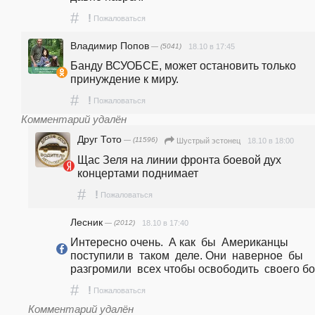
#
!
Пожаловаться
Владимир Попов
— (5041)
18.10 в 17:45
Банду ВСУОБСЕ, может остановить только 
принуждение к миру.
#
!
Пожаловаться
Комментарий удалён
Друг Тото
— (11596)
18.10 в 18:00
Шустрый эстонец
Щас Зеля на линии фронта боевой дух 
концертами поднимает
#
!
Пожаловаться
Лесник
— (2012)
18.10 в 17:40
Интересно очень.  А как  бы  Американцы  
поступили в  таком  деле. Они  наверное  бы 
разгромили  всех чтобы освободить  своего бо
#
!
Пожаловаться
Комментарий удалён