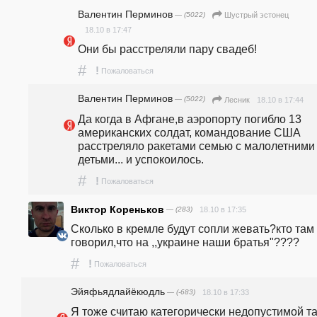
Валентин Перминов
— (5022)
Шустрый эстонец
18.10 в 17:47
Они бы расстреляли пару свадеб!
#
!
Пожаловаться
Валентин Перминов
— (5022)
18.10 в 17:44
Лесник
Да когда в Афгане,в аэропорту погибло 13 
американских солдат, командование США 
расстреляло ракетами семью с малолетними 
детьми... и успокоилось.
#
!
Пожаловаться
Виктор Кореньков
— (283)
18.10 в 17:35
Сколько в кремле будут сопли жевать?кто там 
говорил,что на ,,украине наши братья"????
#
!
Пожаловаться
Эйяфьядлайёкюдль
— (-683)
18.10 в 17:33
Я тоже считаю категорически недопустимой та