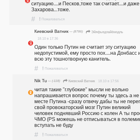
ситуацию....и Песков,тоже так считает....и даже 
Захарова...тоже.
#
!
Пожаловаться
Киевский Ватник
— (8786)
Эйяфьядлайёкюдль
18.10 в 17:36
Один только Путин не считает эту ситуацию 
недопустимой, ему просто пох....на Донбасс и
всю эту тошнотворную канитель.
#
!
Пожаловаться
Nik Tu
— (-118)
18.10 в 17:56
Киевский Ватник
читая такие "глубокие" мысли не вольно 
напрашивается вопрос почему ты здесь а не 
месте Путина -сразу отвечу дабы ты не перег
свой провокаторский мозг Путин великий 
человек поднявший Россию с колен А ты прос
ЧМО (PS можешь не отписываться в полемик
вступать не буду
#
!
Пожаловаться