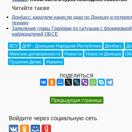
Читайте также
Донбасс: каратели нанесли удар по Донецку и потеря
технику
Заявление главы Горловки по ситуации с блокировкой
наблюдателей ОБСЕ
ВСУ
ДНР - Донецкая Народная Республика
Донбасс
До
Минские договоренности
Новости
Новости Донецка
ОБ
Пушилин Денис
Украина
ПОДЕЛИТЬСЯ
Предыдущая страница
Войдите через социальную сеть