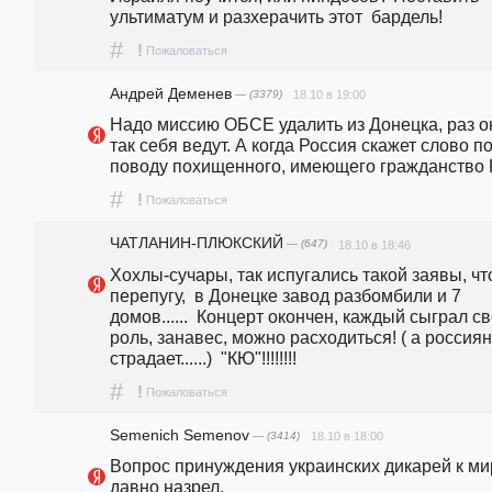
ультиматум и разхерачить этот  бардель! 
#
!
Пожаловаться
Андрей Деменев
— (3379)
18.10 в 19:00
Надо миссию ОБСЕ удалить из Донецка, раз он
так себя ведут. А когда Россия скажет слово по
поводу похищенного, имеющего гражданство
#
!
Пожаловаться
ЧАТЛАНИН-ПЛЮКСКИЙ
— (647)
18.10 в 18:46
Хохлы-сучары, так испугались такой заявы, что
перепугу,  в Донецке завод разбомбили и 7 
домов......  Концерт окончен, каждый сыграл св
роль, занавес, можно расходиться! ( а россиян
страдает......)  "КЮ"!!!!!!!!
#
!
Пожаловаться
Semenich Semenov
— (3414)
18.10 в 18:00
Вопрос принуждения украинских дикарей к мир
давно назрел.