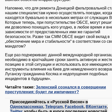
Напомню, что для ремонта Донецкой фильтровальной с
нашим специалистам нужно осуществлять поездки, когда
находятся буквально в нескольких метрах от служащих В
Которые теперь, при попустительстве ОБСЕ, могут решит
им дозволено похищать кого угодно, в любое время и вн
зависимости от предоставленных ими же гарантий
безопасности. Разве так СММ ОБСЕ видит свой вклад в
„обеспечение мира и стабильности“ в соответствии со с
мандатом?
Еще раз подчеркиваю: данной международной организа
необходимо в кратчайшие сроки занять активную и жест
позицию в этой ситуации и использовать все имеющиеся
инструменты влияния на Киев для немедленного возвр
Луганску гражданина Косяка и недопущения подобных
инцидентов в будущем».
Читайте также:
Зеленский сознался в совершении
преступления: будет ли импичмент?
Присоединяйтесь к «Русской Весне» в
Одноклассниках
,
Telegram
,
Facebook
,
ВКонтакте
,
Twitter
, чтобы быть в курсе последних новостей.