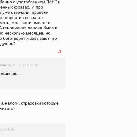
обенно с употрблением "МЫ" и 
енных фразах. И про 
уже отвечали, привели 
до поднятия возраста 
ать, мол "идти вместе с 
 геноцидная пенсия была в 
о несколько месяцев, но, 
о боготворят и завывают что 
удущее" 
-1
17.11 в 09:22
жон Смит
живешь....
 а налоги, страховки которые 
читать?
1 в 03:49