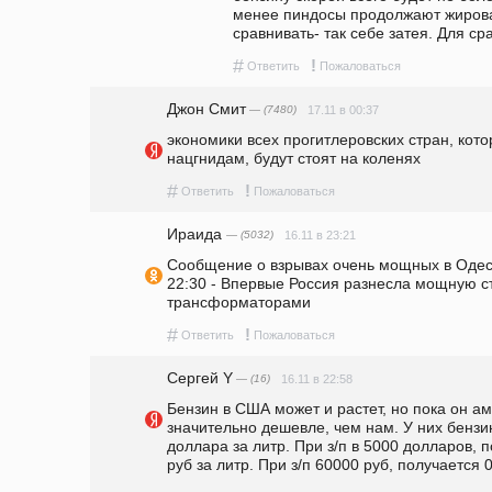
менее пиндосы продолжают жироват
сравнивать- так себе затея. Для с
#
!
Ответить
Пожаловаться
Джон Смит
— (7480)
17.11 в 00:37
экономики всех прогитлеровских стран, кот
нацгнидам, будут стоят на коленях
#
!
Ответить
Пожаловаться
Ираида
— (5032)
16.11 в 23:21
Сообщение о взрывах очень мощных в Одесс
22:30 - Впервые Россия разнесла мощную с
трансформаторами
#
!
Ответить
Пожаловаться
Сергeй Y
— (16)
16.11 в 22:58
Бензин в США может и растет, но пока он а
значительно дешевле, чем нам. У них бензин 
доллара за литр. При з/п в 5000 долларов, п
руб за литр. При з/п 60000 руб, получается 