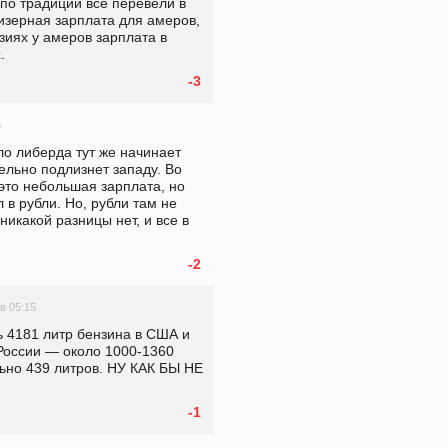
по традиции все перевели в 
мизерная зарплата для амеров, 
зиях у амеров зарплата в 
.
-3
6
ло либерда тут же начинает 
ельно подлизнет западу. Во 
то небольшая зарплата, но 
в рубли. Но, рубли там не 
никакой разницы нет, и все в 
-2
 в 05:15
 4181 литр бензина в США и 
 России — около 1000-1360 
ьно 439 литров. НУ КАК БЫ НЕ 
-1