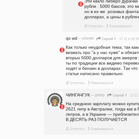
Эти какло либеро дурачки 
рубли . 5000 баксов, это 
но в их же  розовых фанта
долларах, а цены в рублях
#
!
Ответить
Пожаловаться
qs wd
— (19144)
17.11 в 03:3
Сергeй Y
Как только неудобная тема, так как
визжать про "а у нас хуже" и обязат
вторых 5000 долларов для амеров э
ты по традиции все видимо перевел 
ходят и бензин в долларах. Так что 
статье написано правильно.
#
!
Ответить
Пожаловаться
ЧИНГАЧГУК
— (2332)
17.11
Сергeй Y
На среднюю зарплату можно купить
2621 литр в Австралии, тогда как в
литров, а в Украине — приблизител
В ДЕСЯТЬ РАЗ ПОЛУЧАЕТСЯ 
#
!
Ответить
Пожаловаться