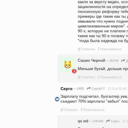
какло за версту виден, ос
зациклинности на определ
пенсионную реформу тебе 
примеры где такие как ты 
завывали что нужно подним
цивилизованным миром". А
90 х, которую не платили п
такие как ты 90 е почему т
"тогда была надежда на б
#
!
Ответить
Пожаловаться
Сашко Черной
— (1214)
Д
Меньше бухай, дольше про
#
!
Ответить
Пожаловаться
Серго
— (382)
17.11 в 01:40
Сергeй Y
Зарплату подсчитал, бухгалтер уев,
съедают 70% зарплаты "забыл" пос
#
!
Ответить
Пожаловаться
qs wd
— (19144)
17.1
Серго