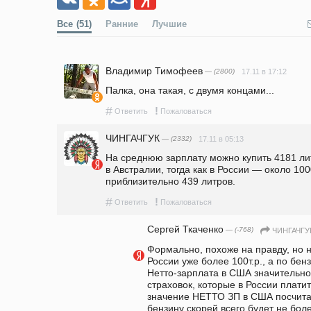
Все
(51)
Ранние
Лучшие
Владимир Тимофеев
— (2800)
17.11 в 17:12
Палка, она такая, с двумя концами...
#
!
Ответить
Пожаловаться
ЧИНГАЧГУК
— (2332)
17.11 в 05:13
На среднюю зарплату можно купить 4181 лит
в Австралии, тогда как в России — около 100
приблизительно 439 литров. 
#
!
Ответить
Пожаловаться
Сергей Ткаченко
— (-768)
ЧИНГАЧГУ
Формально, похоже на правду, но н
России уже более 100т.р., а по бенз
Нетто-зарплата в США значительно
страховок, которые в России платит
значение НЕТТО ЗП в США посчитат
бензину скорей всего будет не боле