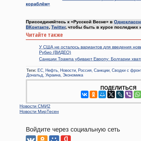
кораблём»
Присоединяйтесь к «Русской Весне» в
Одноклассн
ВКонтакте
,
Twitter
, чтобы быть в курсе последних 
Читайте также
У США не осталось вариантов для введения нов
Рубио (ВИДЕО)
Санкции Трампа убивают Европу: Болгарии хват
Теги:
ЕС
Нефть
Новости
Россия
Санкции
Сводки с фрон
Дональд
Украина
Экономика
ПОДЕЛИТЬСЯ
Новости СМИ2
Новости МирТесен
Войдите через социальную сеть