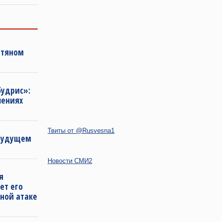
фтяном
будрис»:
лениях
Твиты от @Rusvesna1
 будущем
Новости СМИ2
я
ет его
ной атаке