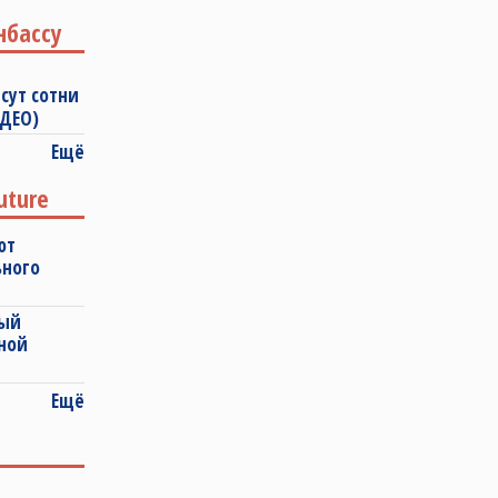
нбассу
сут сотни
ИДЕО)
Ещё
uture
ют
ьного
ный
ной
Ещё