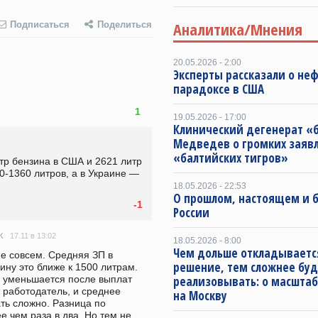
Аналитика/Мнения
Подписаться
Поделиться
20.05.2026 - 2:00
Эксперты рассказали о не
парадоксе в США
1
19.05.2026 - 17:00
Клинический дегенерат «
Медведев о громких заяв
«балтийских тигров»
р бензина в США и 2621 литр 
0-1360 литров, а в Украине — 
18.05.2026 - 22:53
О прошлом, настоящем и
-1
России
17.11 в 13:02
К
18.05.2026 - 8:00
Чем дольше откладываетс
е совсем. Средняя ЗП в 
решение, тем сложнее буд
ину это ближе к 1500 литрам. 
 уменьшается после выплат 
реализовывать: о масштаб
 работодатель, и среднее 
на Москву
ь сложно. Разница по 
е чем раза в два. Но тем не 