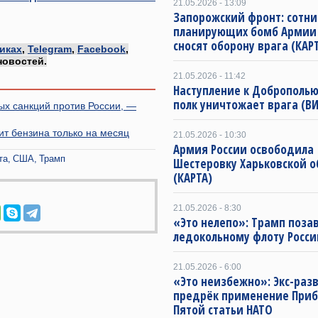
21.05.2026 - 13:09
Запорожский фронт: сотни
планирующих бомб Армии 
сносят оборону врага (КАР
иках
,
Telegram
,
Facebook
,
новостей.
21.05.2026 - 11:42
Наступление к Доброполью
полк уничтожает врага (В
ых санкций против России, —
ит бензина только на месяц
21.05.2026 - 10:30
Армия России освободила
та
США
Трамп
Шестеровку Харьковской о
(КАРТА)
21.05.2026 - 8:30
«Это нелепо»: Трамп поза
ледокольному флоту Росси
21.05.2026 - 6:00
«Это неизбежно»: Экс-раз
предрёк применение Приб
Пятой статьи НАТО