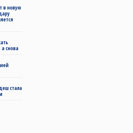
т в новую
удару
ляется
кать
 а снова
бией
деш стала
м