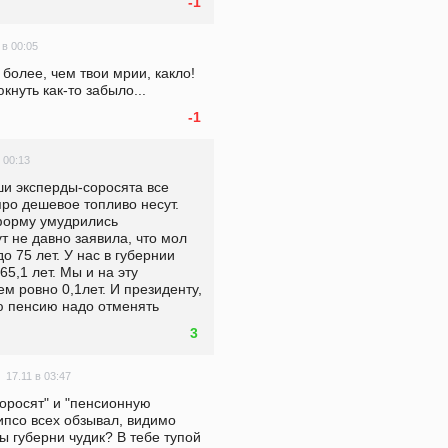
-1
 в 00:05
более, чем твои мрии, какло! 
кнуть как-то забыло...
-1
 00:13
ши эксперды-соросята все 
ро дешевое топливо несут. 
орму умудрились 
т не давно заявила, что мол 
 75 лет. У нас в губернии 
,1 лет. Мы и на эту 
 ровно 0,1лет. И президенту, 
ую пенсию надо отменять
3
17.11 в 03:47
оросят" и "пенсионную 
псо всех обзывал, видимо 
ы губерни чудик? В тебе тупой 