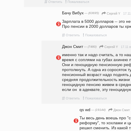
#
!
Ответить
Пожаловаться
Бачу Вибух
— (63695)
17.11
Сергeй Y
Зарплата в 5000 долларов -- это не 
Про пенсии в 2000 долларов ты хрю
#
!
Ответить
Пожаловаться
Джон Смит
— (7480)
17.11 в
Сергeй Y
именно так и надо считать, а то на
время с соплями на губах ахинею п
Они и геноцидную пенсионную реф
протолкнуть. А одна из соросяток ту
пенсионный возраст надо поднять до
средняя продолжительность жизни 65
геноцидную пенсию живем в среднем
если он  в адеквате, эту геноцидн
#
!
Ответить
Пожаловаться
qs wd
— (19144)
Джон Смит
Ты весь день воешь про "с
реформу", то хохлами и ци
решил сменить. Из какой т