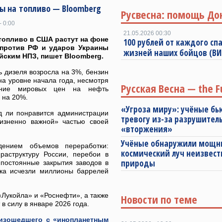
ны на топливо — Bloomberg
Русвесна: помощь До
- 0:00
21.05.2026 00:30
топливо в США растут на фоне
100 рублей от каждого спа
 против РФ и ударов Украины
жизней наших бойцов (В
йским НПЗ, пишет Bloomberg.
 дизеля возросла на 3%, бензин
на уровне начала года, несмотря
Русская Весна — the F
ние мировых цен на нефть
 на 20%.
«Угроза миру»: учёные бь
д ли понравится администрации
тревогу из-за разрушител
жизненно важной» частью своей
«вторжения»
Учёные обнаружили мощ
дением объемов переработки:
космический луч неизвест
аструктуру России, перебои в
природы
 постоянные закрытия заводов в
нка исчезли миллионы баррелей
Лукойла» и «Роснефти», а также
Новости по теме
в силу в январе 2026 года.
оизошедшего с «инопланетным