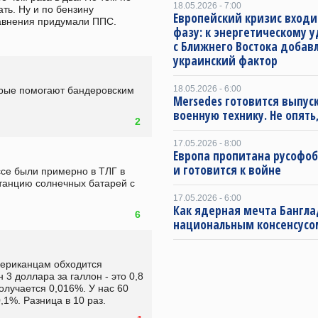
18.05.2026 - 7:00
ь. Ну и по бензину 
Европейский кризис входи
равнения придумали ППС.
фазу: к энергетическому 
с Ближнего Востока добав
украинский фактор
18.05.2026 - 6:00
орые помогают бандеровским 
Mersedes готовится выпус
военную технику. Не опять,
2
17.05.2026 - 8:00
Европа пропитана русофо
и готовится к войне
е были примерно в ТЛГ в 
танцию солнечных батарей с 
17.05.2026 - 6:00
Как ядерная мечта Бангла
6
национальным консенсусо
мериканцам обходится 
3 доллара за галлон - это 0,8 
олучается 0,016%. У нас 60 
0,1%. Разница в 10 раз.