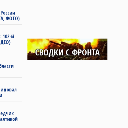
России
ТА, ФОТО)
: 102-й
ИДЕО)
бласти
видовал
и
ведчик
алтикой