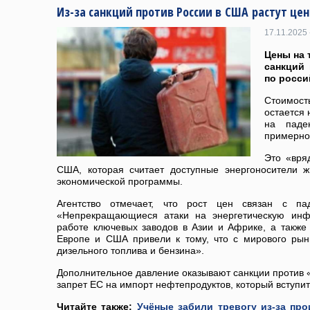
Из-за санкций против России в США растут це
17.11.2025 
Цены на 
санкций
по росси
Стоимость
остается 
на паде
примерно
Это «вря
США, которая считает доступные энергоносители 
экономической программы.
Агентство отмечает, что рост цен связан с па
«Непрекращающиеся атаки на энергетическую инфр
работе ключевых заводов в Азии и Африке, а также
Европе и США привели к тому, что с мирового ры
дизельного топлива и бензина».
Дополнительное давление оказывают санкции против «
запрет ЕС на импорт нефтепродуктов, который вступит 
Читайте также:
Учёные забили тревогу из-за пр