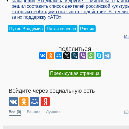
Макаревич, Ахеджакова и другие — Минкульт Украин
решил составить список деятелей российской культур
которым необходимо оказывать содействие. В том чи
за их поддержку «АТО»
Путин Владимир
Пятая колонна
Россия
И
ПОДЕЛИТЬСЯ
Предыдущая страница
Войдите через социальную сеть
Все
(0)
Ранние
Лучшие