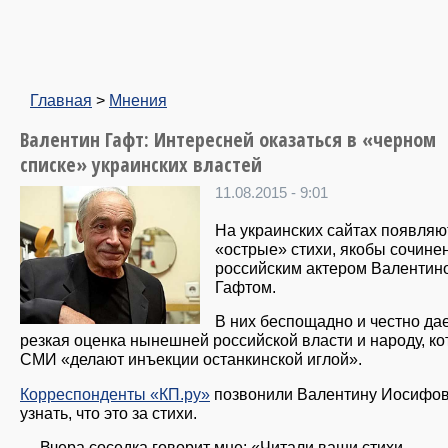
Главная
>
Мнения
Валентин Гафт: Интересней оказаться в «черном
списке» украинских властей
11.08.2015 - 9:01
На украинских сайтах появляю
«острые» стихи, якобы сочине
российским актером Валентин
Гафтом.
В них беспощадно и честно да
резкая оценка нынешней российской власти и народу, к
СМИ «делают инъекции останкинской иглой».
Корреспонденты «КП.ру»
позвонили Валентину Иосифо
узнать, что это за стихи.
— Вчера соседка говорит мне: «Читали ваши стихи