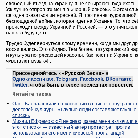
свободный въезд на Украину, я не собираюсь туда ехать.
Уж лучше отправьте меня в «черный список». В этом спи
сегодня оказаться интересней. Я противник чудовищной,
беспощадной войны, которая идет на Украине. То, что се
происходит между Украиной и Россией, — это уничтожен
нашего будущего.
Трудно будет вернуться к тому времени, когда мы друг д
восхищались. Это обидно. Тем более, что украинский на
и культура потрясающей красоты. Как поют на Украине, к
чувствуют музыку!..
Присоединяйтесь к «Русской Весне» в
Одноклассниках
,
Telegram
,
Facebook
,
ВКонтакте
,
Twitter
, чтобы быть в курсе последних новостей.
Читайте также
Олег Басилашвили о включении в список проукраинск
деятелей культуры: «Глупые люди составляют глупые
списки»
Михаил Ефремов: «Я не знаю, зачем меня включили в
этот список» — известный актер протестует против
использования его имени киевской пропагандой