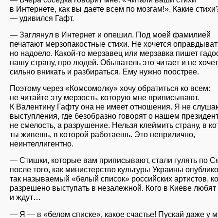
в Интернете, как вы даете всем по мозгам!». Какие стихи
— удивился Гафт.
— Заглянул в Интернет и опешил. Под моей фамилией
печатают мерзопакостные стихи. Не хочется оправдыват
но надоело. Какой-то мерзавец или мерзавка пишет гадо
нашу страну, про людей. Обыватель это читает и не хочет
сильно вникать и разбираться. Ему нужно поострее.
Поэтому через «Комсомолку» хочу обратиться ко всем:
не читайте эту мерзость, которую мне приписывают.
К Валентину Гафту она не имеет отношения. Я не слуша
выступления, где безобразно говорят о нашем президент
не смелость, а разрушение. Нельзя клеймить страну, в к
ты живешь, в которой работаешь. Это неприлично,
неинтеллигентно.
— Стишки, которые вам приписывают, стали гулять по С
после того, как министерство культуры Украины опублик
так называемый «белый список» российских артистов, к
разрешено выступать в незалежной. Кого в Киеве любят
и ждут…
— Я — в «белом списке», какое счастье! Пускай даже у 