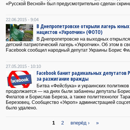
«Русской Весной» был предусмотрительно сделан скрин
22.06.2015 - 9:04
В Днепропетровске открыли лагерь юных
нацистов «Укропчик» (ФОТО)
В Днепропетровске на выходных открылся
детский патриотический лагерь «Укропчик». Об этом в с
Facebook сообщил народный депутат Украины Борис Фи
27.05.2015 - 10:10
Facebook банит радикальных депутатов 
за разжигание вражды
Битва «Фейсбука» и украинских политиков
продолжается — на днях были забанены депутаты Бори
Филатов и Борислав Береза, а также политтехнолог Тар
Березовец. Сообщество «Укроп» администрацией соцсе
было удалено.
Страницы
1
2
вперёд ›
»