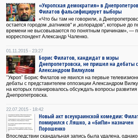
«Укропская демократия» в Днепропетров
Филатов фальсифицирует выборы
«Что бы там не говорили, а Днепропетровс
остается городом „ватников“ и „колорадов“, которые до 
времени не высовываются по понятным причинам», — 
корреспондент Александр Чаленко.
01.11.2015 - 23:27
Борис Филатов, кандидат в мэры
Днепропетровска, не пришел на дебаты с
Александром Вилкулом
"Укроп" Борис Филатов не явился на первые телевизио
дебаты с представителем оппозиции Александром Вилку
на которых планировалось обсуждать вопросы развития
Днепропетровска.
22.07.2015 - 18:42
Новый акт всеукраинской комедии: Фила
помирился с Ляшко, а «БиПи» назначен
Порошенко
Впоследствии скандальная запись была удалена, однако