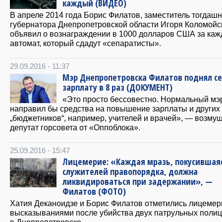
каждый (ВИДЕО)
В апреле 2014 года Борис Филатов, заместитель тогдашн
губернатора Днепропетровской области Игоря Коломойс
объявил о вознаграждении в 1000 долларов США за ка
автомат, который сдадут «сепаратисты».
29.09.2016 - 11:37
Мэр Днепропетровска Филатов поднял с
зарплату в 8 раз (ДОКУМЕНТ)
«Это просто бессовестно. Нормальный мэ
направил бы средства на повышение зарплаты и других
„бюджетников“, например, учителей и врачей», — возму
депутат горсовета от «Оппоблока».
25.09.2016 - 15:47
Лицемерие: «Каждая мразь, покусившая
служителей правопорядка, должна
ликвидироваться при задержании», —
Филатов (ФОТО)
Хатия Деканоидзе и Борис Филатов отметились лицеме
высказываниями после убийства двух патрульных полиц
в Днепропетровске.