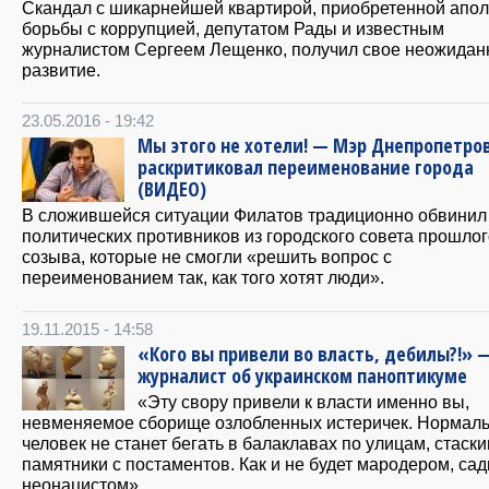
Скандал с шикарнейшей квартирой, приобретенной апол
борьбы с коррупцией, депутатом Рады и известным
журналистом Сергеем Лещенко, получил свое неожидан
развитие.
23.05.2016 - 19:42
Мы этого не хотели! — Мэр Днепропетро
раскритиковал переименование города
(ВИДЕО)
В сложившейся ситуации Филатов традиционно обвинил
политических противников из городского совета прошлог
созыва, которые не смогли «решить вопрос с
переименованием так, как того хотят люди».
19.11.2015 - 14:58
«Кого вы привели во власть, дебилы?!» 
журналист об украинском паноптикуме
«Эту свору привели к власти именно вы,
невменяемое сборище озлобленных истеричек. Нормал
человек не станет бегать в балаклавах по улицам, стаск
памятники с постаментов. Как и не будет мародером, сад
неонацистом».