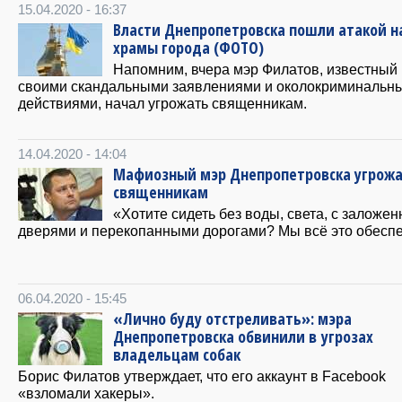
15.04.2020 - 16:37
Власти Днепропетровска пошли атакой н
храмы города (ФОТО)
Напомним, вчера мэр Филатов, известный
своими скандальными заявлениями и околокриминальн
действиями, начал угрожать священникам.
14.04.2020 - 14:04
Мафиозный мэр Днепропетровска угрож
священникам
«Хотите сидеть без воды, света, с заложе
дверями и перекопанными дорогами? Мы всё это обесп
06.04.2020 - 15:45
«Лично буду отстреливать»: мэра
Днепропетровска обвинили в угрозах
владельцам собак
Борис Филатов утверждает, что его аккаунт в Facebook
«взломали хакеры».