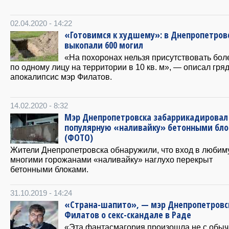
02.04.2020 - 14:22
«Готовимся к худшему»: в Днепропетров
выкопали 600 могил
«На похоронах нельзя присутствовать бол
по одному лицу на территории в 10 кв. м», — описал гр
апокалипсис мэр Филатов.
14.02.2020 - 8:32
Мэр Днепропетровска забаррикадировал 
популярную «наливайку» бетонными бл
(ФОТО)
Жители Днепропетровска обнаружили, что вход в люби
многими горожанами «наливайку» наглухо перекрыт
бетонными блоками.
31.10.2019 - 14:24
«Страна-шапито», — мэр Днепропетровс
Филатов о секс-скандале в Раде
«Эта фантасмагория произошла не с обы