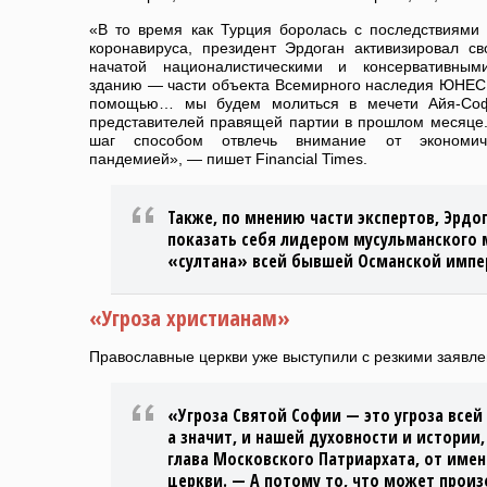
«В то время как Турция боролась с последствиями 
коронавируса, президент Эрдоган активизировал с
начатой националистическими и консервативны
зданию — части объекта Всемирного наследия ЮНЕСК
помощью… мы будем молиться в мечети Айя-Соф
представителей правящей партии в прошлом месяце.
шаг способом отвлечь внимание от экономиче
пандемией», — пишет Financial Times.
Также, по мнению части экспертов, Эрдо
показать себя лидером мусульманского 
«султана» всей бывшей Османской импе
«Угроза христианам»
Православные церкви уже выступили с резкими заявл
«Угроза Святой Софии — это угроза всей
а значит, и нашей духовности и истории,
глава Московского Патриархата, от имен
церкви. — А потому то, что может произ