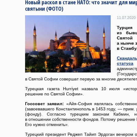
Новый раскол в стане НАТО: что значит для ми
святыни (ФОТО)
11.07.2020 
Турция
из бывш
Святой
а нынче 
в Стамбу
Скандал
статуса
админи
(Государ
в Святой Софии совершат первую за многие десятиле
Турецкая газета Hurriyet назвала 10 июля «исто
решение по Святой Софии».
Госсовет заявил:
«Айя-София являлась собственн
(завоевавшего Константинополь в 1453 году, — прим. 
(фонду). Согласно турецким законам Кабмин, 
в отношении собственности фондов. Потому решение К
Его нужно отменить».
Турецкий президент Реджеп Тайип Эрдоган вечером 