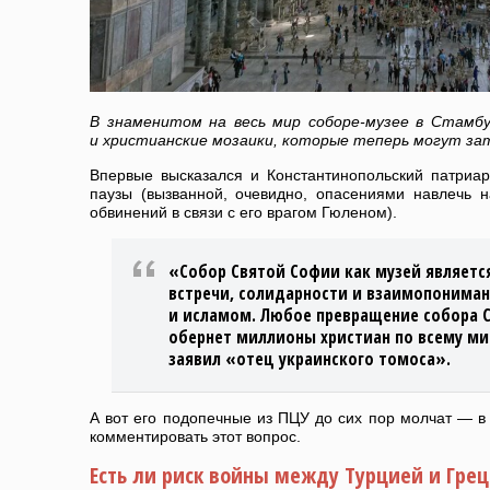
В знаменитом на весь мир соборе-музее в Стамбу
и христианские мозаики, которые теперь могут з
Впервые высказался и Константинопольский патри
паузы (вызванной, очевидно, опасениями навлечь 
обвинений в связи с его врагом Гюленом).
«Собор Святой Софии как музей являет
встречи, солидарности и взаимопонима
и исламом. Любое превращение собора 
обернет миллионы христиан по всему ми
заявил «отец украинского томоса».
А вот его подопечные из ПЦУ до сих пор молчат — в 
комментировать этот вопрос.
Есть ли риск войны между Турцией и Гре