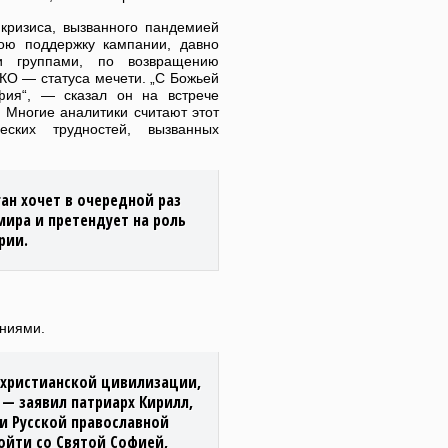
кризиса, вызванного пандемией
вою поддержку кампании, давно
ми группами, по возвращению
О — статуса мечети. „С Божьей
ия“, — сказал он на встрече
 Многие аналитики считают этот
ских трудностей, вызванных
ган хочет в очередной раз
мира и претендует на роль
рии.
ениями.
 христианской цивилизации,
 — заявил патриарх Кирилл,
и Русской православной
ойти со Святой Софией,