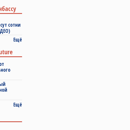
нбассу
сут сотни
ИДЕО)
Ещё
uture
ют
ьного
ный
ной
Ещё