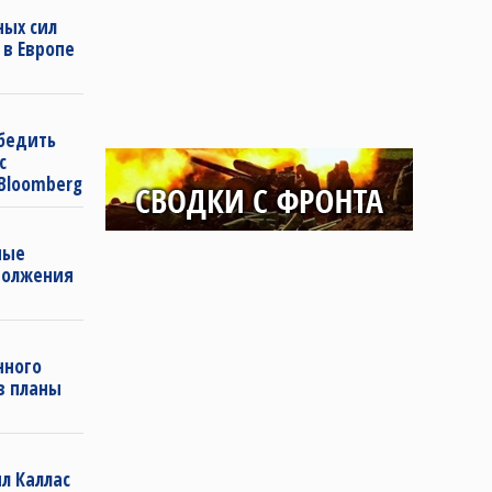
ных сил
в Европе
бедить
с
Bloomberg
ные
должения
нного
в планы
л Каллас