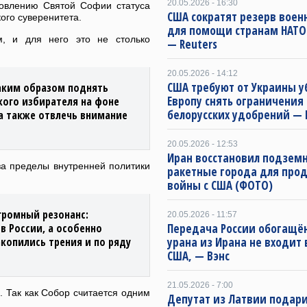
20.05.2026 - 16:30
новлению Святой Софии статуса
США сократят резерв воен
ого суверенитета.
для помощи странам НАТО 
м, и для него это не столько
— Reuters
20.05.2026 - 14:12
США требуют от Украины у
таким образом поднять
Европу снять ограничения 
кого избирателя на фоне
белорусских удобрений — 
а также отвлечь внимание
20.05.2026 - 12:53
Иран восстановил подзем
за пределы внутренней политики
ракетные города для про
войны с США (ФОТО)
громный резонанс:
20.05.2026 - 11:57
в России, а особенно
Передача России обогащё
акопились трения и по ряду
урана из Ирана не входит 
США, — Вэнс
21.05.2026 - 7:00
. Так как Собор считается одним
Депутат из Латвии подари