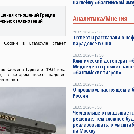
наклейку «балтийской чих
дшения отношений Греции
Аналитика/Мнения
можных столкновений
20.05.2026 - 2:00
Эксперты рассказали о не
парадоксе в США
ой Софии в Стамбуле станет
19.05.2026 - 17:00
Клинический дегенерат «
Медведев о громких заяв
ие Кабмина Турции от 1934 года
«балтийских тигров»
, в котором после падения
ла мечеть.
18.05.2026 - 22:53
О прошлом, настоящем и
России
18.05.2026 - 8:00
Чем дольше откладываетс
решение, тем сложнее буд
реализовывать: о масштаб
на Москву