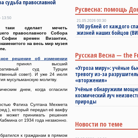
ра судьба православной
Русвесна: помощь До
- 13:50
21.05.2026 00:30
100 рублей от каждого спа
 таки сделает мечеть
жизней наших бойцов (В
его православного Собора
 Софии времен Византии,
знаменитого на весь мир музея
ле.
Русская Весна — the F
ьное решение об изменении
принял высший
«Угроза миру»: учёные бь
стративный суд Турции
тревогу из-за разрушител
ственный совет). И уже 24 июля
«вторжения»
тия мусульманскую молитву.
Учёные обнаружили мощ
рическим днем, когда огласили
космический луч неизвест
природы
остью Фатиха Султана Мехмета
ред.), который передал её вакфу
не может принимать решения
абмина от 1934 года незаконно.
Новости по теме
обратился к гражданам в прямом