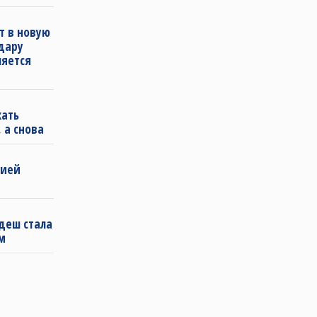
т в новую
удару
ляется
кать
 а снова
бией
деш стала
м