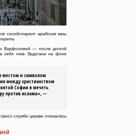
ле соседствуют арабская вязь
атереть
арх Варфоломей — после долгой
на себя гнев Эрдогана на фоне
ся местом и символом
ния между христианством
Святой Софии в мечеть
ру против ислама», —
пресс-службе церкви отказались
цией