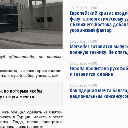
18.05.2026 - 7:00
Европейский кризис входи
фазу: к энергетическому 
с Ближнего Востока добав
украинский фактор
18.05.2026 - 6:00
Mersedes готовится выпус
военную технику. Не опять,
суд «Даништай», но реально
17.05.2026 - 8:00
Европа пропитана русофо
возможно, закрасят христианские
и готовится к войне
делали музей-собор уникальным.
17.05.2026 - 6:00
Как ядерная мечта Бангла
ы, по которым якобы
национальным консенсусо
 статуса мечети.
н уже обещал сделать из Святой
ъекта в Турции, мечеть в ответ
илю. Тогда, после проигрыша
казалось, лишь на время.