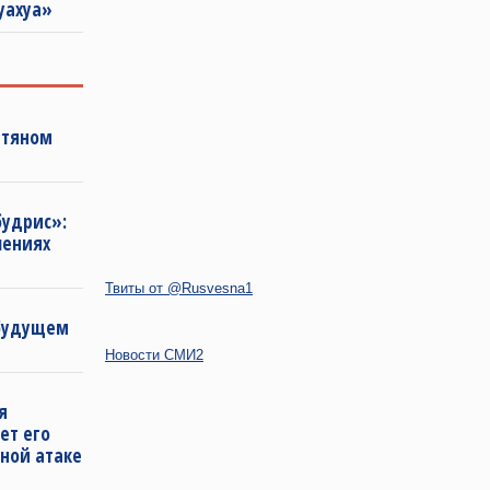
уахуа»
фтяном
будрис»:
лениях
Твиты от @Rusvesna1
 будущем
Новости СМИ2
я
ет его
ной атаке