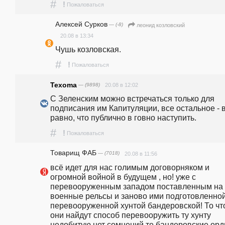
#
!
Пожаловаться
Алексей Сурков
— (-8)
леонид козловский
20.08 в 13:34
Чушь козловская.
#
!
Пожаловаться
Texoma
— (9898)
20.08 в 12:02
С Зеленским можно встречаться только для 
подписания им Капитуляции, все остальное - в
равно, что публично в говно наступить.
#
!
Пожаловаться
Товарищ ФАБ
— (7018)
20.08 в 11:56
всё идет для нас голимым договорняком и 
огромной войной в будущем , но! уже с 
перевооруженным западом поставленным на 
военные рельсы и заново ими подготовленной 
перевооруженной хунтой бандеровской! То что
они найдут способ перевооружить ту хунту 
недобитую нет сомнений те бандеровские орд