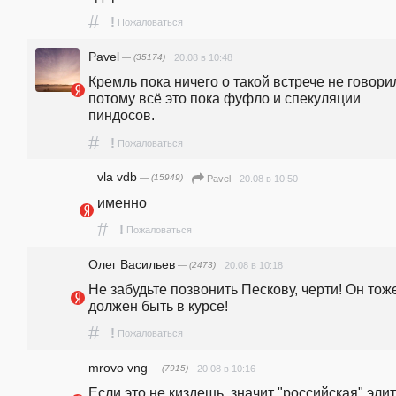
#
!
Пожаловаться
Pavel
— (35174)
20.08 в 10:48
Кремль пока ничего о такой встрече не говорил
потому всё это пока фуфло и спекуляции 
пиндосов.
#
!
Пожаловаться
vla vdb
— (15949)
20.08 в 10:50
Pavel
именно
#
!
Пожаловаться
Олег Васильев
— (2473)
20.08 в 10:18
Не забудьте позвонить Пескову, черти! Он тоже
должен быть в курсе!
#
!
Пожаловаться
mrovo vng
— (7915)
20.08 в 10:16
Если это не киздешь, значит "российская" элит