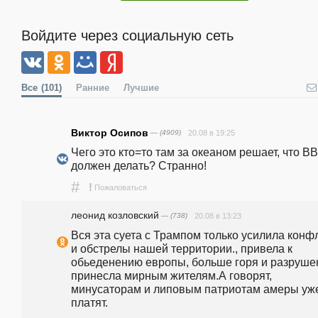
Войдите через социальную сеть
Все
(101)
Ранние
Лучшие
Виктор Осипов
— (4909)
20.08 в 19:25
Чего это кто=то там за океаном решает, что ВВ
должен делать? Странно!
#
!
Пожаловаться
леонид козловский
— (738)
20.08 в 13:23
Вся эта суета с Трампом только усилила конфл
и обстрелы нашей территории., привела к 
обьеденению европы, больше горя и разрушен
принесла мирным жителям.А говорят, 
минусаторам и липовым патриотам амеры уже
платят.