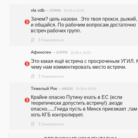
vla vdb
— (15949)
20.08 в 10:05
Зачем? цель назови.  Это твоя прокси, рыжий, 
и общайся. По рабочим вопросам достаточно 
встреч рабочих групп.
#
!
Пожаловаться
Афиноген
— (23269)
20.08 в 10:03
Это какая ещё встреча с просроченым УГИЛ. К
чему нам комментировать место встречи.
#
!
Пожаловаться
Тяжелый Рок
— (48116)
20.08 в 09:56
Крайне опасно Путину ехать в ЕС (если 
теоретически допустить встречу!) ,везде 
опасно......Гнида пусть в Минск приезжает ,там 
хоть КГБ контролирует.
#
!
Пожаловаться