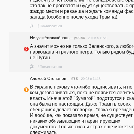
это так не проглотят и будут существовать с яр
жаждо мести и реванша и ждать команды фас 
запада (особенно после ухода Трампа).
#
!
Пожаловаться
Не укякёкюкякёнэць
— (93965)
20.08 в 11:26
А значит можно не только Зеленского, а любого
наркомана и грязного негра. Только рядом буде
не Путин.
#
!
Пожаловаться
Алексей Степанов
— (783)
20.08 в 11:13
В Украине некому что-либо подписывать, и не с
кем договариваться, пока не появится легитим
власть. Иначе этой "бумагой" подотрутся и ска
она была не настоящая. Даже Трамп в своих 
обещаниях делает оговорку - "пока я президент
И вообще, как показало время, не существует 
никаких обязывающих и гарантирующих 
документов. Только сила и страх еще может что
сдерживать.