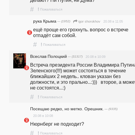
#
!
Пожаловаться
рука Крыма
— (1952)
20.08 в 11:05
igor shorokhov
ещё проще его грохнуть. вопрос о встрече 
отпадёт сам собой.
#
!
Пожаловаться
Всеслав Полоцкий
— (31317)
20.08 в 10:09
Встреча президента России Владимира Путина
Зеленского(!!!) может состояться в течение 
ближайших 2 недель.. клован указан без 
должности, и это прально...:)))   второе, а может
не состоятся...:)
#
!
Пожаловаться
Посещаю редко, но метко. Орешник.
— (9335)
20.08 в 10:08
Нюрнберг не подходит?
#
!
Пожаловаться