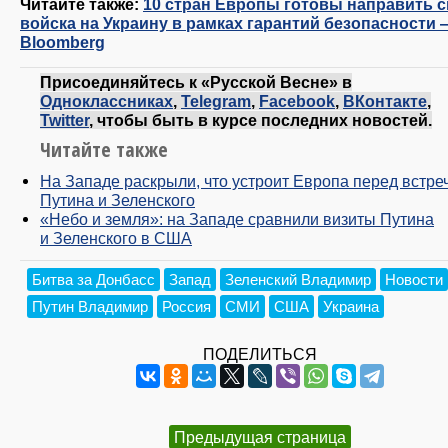
Читайте также:
10 стран Европы готовы направить 
войска на Украину в рамках гарантий безопасности 
Bloomberg
Присоединяйтесь к «Русской Весне» в
Одноклассниках
,
Telegram
,
Facebook
,
ВКонтакте
,
Twitter
, чтобы быть в курсе последних новостей.
Читайте также
На Западе раскрыли, что устроит Европа перед встре
Путина и Зеленского
«Небо и земля»: на Западе сравнили визиты Путина
и Зеленского в США
Битва за Донбасс
Запад
Зеленский Владимир
Новости
Путин Владимир
Россия
СМИ
США
Украина
ПОДЕЛИТЬСЯ
Предыдущая страница