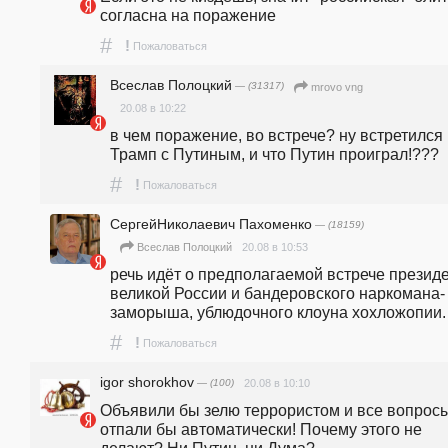
согласна на поражение
#
!
Пожаловаться
Всеслав Полоцкий
— (31317)
mrovo vng
20.08 в 10:22
в чем поражение, во встрече? ну встретился 
Трамп с Путиным, и что Путин проиграл!???
#
!
Пожаловаться
СергейНиколаевич Пахоменко
— (18159)
20.08 в 10:53
Всеслав Полоцкий
речь идёт о предполагаемой встрече президе
великой России и бандеровского наркомана-
заморыша, ублюдочного клоуна хохложопии.
#
!
Пожаловаться
igor shorokhov
— (100)
20.08 в 10:10
Объявили бы зелю террористом и все вопросы
отпали бы автоматически! Почему этого не 
делают? Ни Путин, ни Дума?