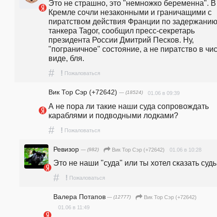
Это не страшно, это "немножко беременна". В 
Кремле сочли незаконными и граничащими с 
пиратством действия Франции по задержанию
танкера Tagor, сообщил пресс-секретарь 
президента России Дмитрий Песков. Ну, 
"пограничное" состояние, а не пиратство в чис
виде, бля.
#
!
Пожаловаться
Вик Тор Сэр (+72642)
— (18524)
01.06 в 09:39
А не пора ли такие наши суда сопровождать 
караблями и подводными лодками?
#
!
Пожаловаться
Ревизор
— (982)
01.06 в 10:28
Вик Тор Сэр (+72642)
Это не наши "суда" или ты хотел сказать суд
#
!
Пожаловаться
Валера Потапов
— (12777)
Вик Тор Сэр (+72642)
01.06 в 11:49