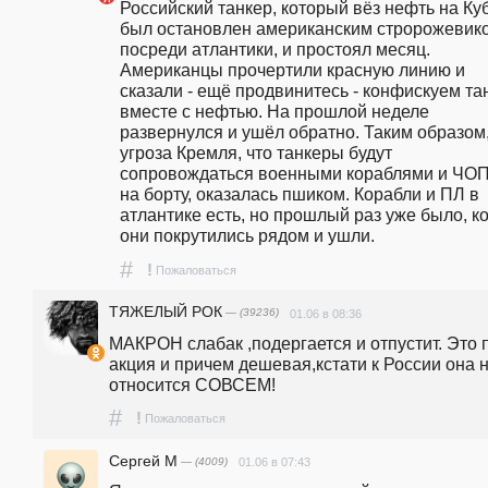
Российский танкер, который вёз нефть на Кубу
был остановлен американским стророжевико
посреди атлантики, и простоял месяц. 
Американцы прочертили красную линию и 
сказали - ещё продвинитесь - конфискуем тан
вместе с нефтью. На прошлой неделе 
развернулся и ушёл обратно. Таким образом,
угроза Кремля, что танкеры будут 
сопровождаться военными кораблями и ЧОП
на борту, оказалась пшиком. Корабли и ПЛ в 
атлантике есть, но прошлый раз уже было, ко
они покрутились рядом и ушли.
#
!
Пожаловаться
ТЯЖЕЛЫЙ РОК
— (39236)
01.06 в 08:36
МАКРОН слабак ,подергается и отпустит. Это п
акция и причем дешевая,кстати к России она н
относится СОВСЕМ!
#
!
Пожаловаться
Сергей М
— (4009)
01.06 в 07:43