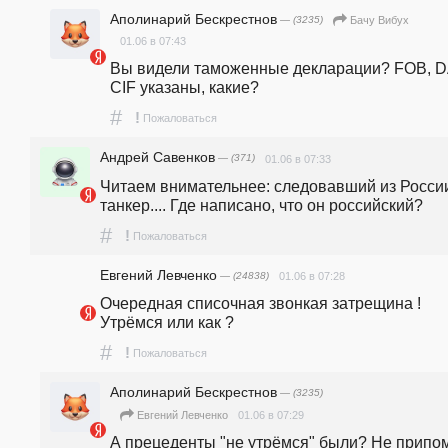
Аполинарий Бескрестнов
— (3235)
Бачу Вибух
01.06 в 07:43
Вы видели таможенные декларации? FOB, DA
CIF указаны, какие?
#
!
Пожаловаться
Андрей Савенков
— (371)
01.06 в 07:33
Читаем внимательнее: следовавший из России
танкер.... Где написано, что он российский?
#
!
Пожаловаться
Евгений Левченко
— (24838)
01.06 в 07:28
Очередная списочная звонкая затрещина ! 
Утрёмся или как ?
#
!
Пожаловаться
Аполинарий Бескрестнов
— (3235)
01.06 в 07:29
Евгений Левченко
А прецеденты "не утрёмся" были? Не припом