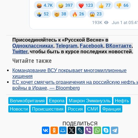
Присоединяйтесь к «Русской Весне» в
Одноклассниках
,
Telegram
,
Facebook
,
ВКонтакте
,
Twitter
, чтобы быть в курсе последних новостей.
Читайте также
Командование ВСУ покрывает многомиллионные
хищения
ЕС хочет смягчить ограничения на российскую нефть и
войны в Иране, — Bloomberg
Великобритания
Европа
Макрон Эммануэль
Нефть
Новости
Происшествия
Россия
СМИ
Франция
ПОДЕЛИТЬСЯ