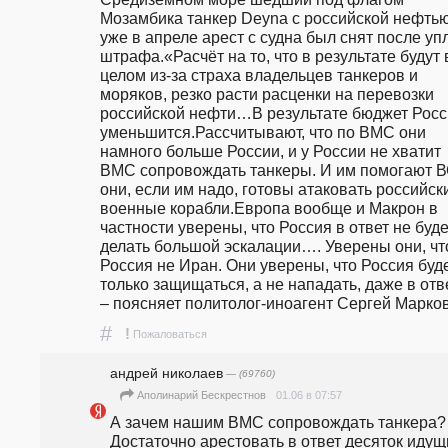
Мозамбика танкер Deyna с российской нефтью,
уже в апреле арест с судна был снят после уп
штрафа.«Расчёт на то, что в результате будут в
целом из-за страха владельцев танкеров и 
моряков, резко расти расценки на перевозки 
российской нефти…В результате бюджет Росс
уменьшится.Рассчитывают, что по ВМС они 
намного больше России, и у России не хватит 
ВМС сопровождать танкеры. И им помогают ВС
они, если им надо, готовы атаковать российски
военные корабли.Европа вообще и Макрон в 
частности уверены, что Россия в ответ не будет
делать большой эскалации…. Уверены они, что
Россия не Иран. Они уверены, что Россия буде
только защищаться, а не нападать, даже в отве
– поясняет политолог-иноагент Сергей Марков
#
!
Пожаловаться
андpeй николаев
— (69760)
01.06 в 07:57
Аполинарий Бескрестнов
А зачем нашим ВМС сопровождать танкера? 
Достаточно арестовать в ответ десяток идущи