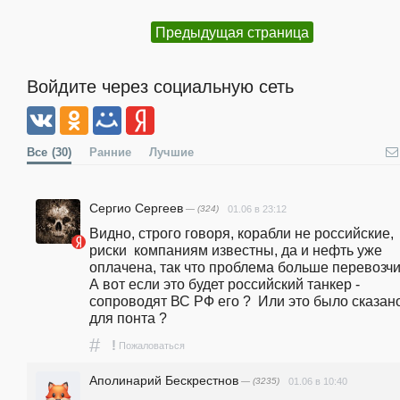
Предыдущая страница
Войдите через социальную сеть
Все
(30)
Ранние
Лучшие
Сергио Сергеев
— (324)
01.06 в 23:12
Видно, строго говоря, корабли не российские, 
риски  компаниям известны, да и нефть уже 
оплачена, так что проблема больше перевозчик
А вот если это будет российский танкер - 
сопроводят ВС РФ его ?  Или это было сказано
для понта ?
#
!
Пожаловаться
Аполинарий Бескрестнов
— (3235)
01.06 в 10:40