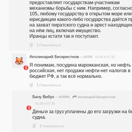
предоставляет государствам-участникам 
механизмы борьбы с ним. Например, согласно с
105, любому государству в открытом море или 
юрисдикции какого-либо государства даётся п
на захват пиратского судна и арест находящих
на нём лиц, включая имущество.                                                
Иранцы кстати так и поступают.
#
!
Пожаловаться
Аполинарий Бескрестнов
— (3235)
01.06 в 07:33
Я понимаю, посудина марокканская, но нефть 
российская, нет продажи нефти-нет налогов в 
бюджет РФ, а так всё нормально.
#
!
Пожаловаться
Бачу Вибух
— (63688)
Аполинарий Бескрестнов
01.06 в 07:36
Деньги за груз уплачены до его загрузки на бо
судна.
#
!
Пожаловаться