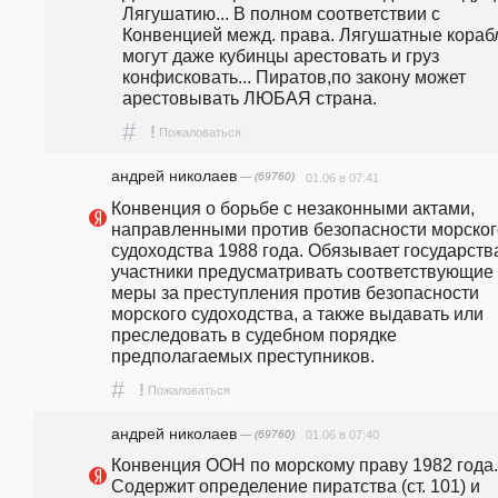
Лягушатию... В полном соответствии с 
Конвенцией межд. права. Лягушатные корабл
могут даже кубинцы арестовать и груз 
конфисковать... Пиратов,по закону может 
арестовывать ЛЮБАЯ страна.
#
!
Пожаловаться
андpeй николаев
— (69760)
01.06 в 07:41
Конвенция о борьбе с незаконными актами, 
направленными против безопасности морского
судоходства 1988 года. Обязывает государств
участники предусматривать соответствующие 
меры за преступления против безопасности 
морского судоходства, а также выдавать или 
преследовать в судебном порядке 
предполагаемых преступников.  
#
!
Пожаловаться
андpeй николаев
— (69760)
01.06 в 07:40
Конвенция ООН по морскому праву 1982 года. 
Содержит определение пиратства (ст. 101) и 