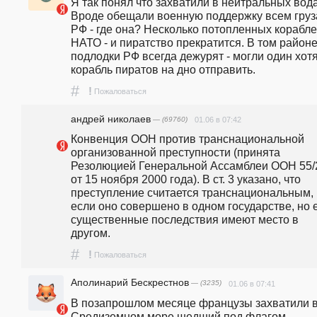
Я так понял что захватили в нейтральных вода
Вроде обещали военную поддержку всем груз
РФ - где она? Несколько потопленных корабле
НАТО - и пиратство прекратится. В том районе
подлодки РФ всегда дежурят - могли один хотя
корабль пиратов на дно отправить.
#
!
Пожаловаться
андpeй николаев
— (69760)
01.06 в 07:42
Конвенция ООН против транснациональной 
организованной преступности (принята 
Резолюцией Генеральной Ассамблеи ООН 55/2
от 15 ноября 2000 года). В ст. 3 указано, что 
преступление считается транснациональным, 
если оно совершено в одном государстве, но е
существенные последствия имеют место в 
другом.  
#
!
Пожаловаться
Аполинарий Бескрестнов
— (3235)
01.06 в 07:41
В позапрошлом месяце французы захватили в
Средиземном море шедший под флагом 