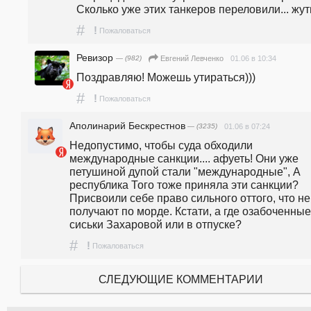
Сколько уже этих танкеров переловили... жут
#
!
Пожаловаться
Ревизор
— (982)
01.06 в 10:34
Евгений Левченко
Поздравляю! Можешь утираться)))
#
!
Пожаловаться
Аполинарий Бескрестнов
— (3235)
01.06 в 07:24
Недопустимо, чтобы суда обходили 
международные санкции.... афуеть! Они уже 
петушиной дупой стали "международные", А 
республика Того тоже приняла эти санкции? 
Присвоили себе право сильного оттого, что не 
получают по морде. Кстати, а где озабоченные 
сиськи Захаровой или в отпуске?
#
!
Пожаловаться
СЛЕДУЮЩИЕ КОММЕНТАРИИ